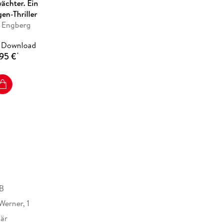
ächter. Ein
en-Thriller
e Engberg
 Download
95 €
*
B
Werner, 1
är