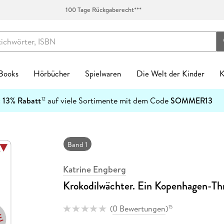
100 Tage Rückgaberecht***
 Books
Hörbücher
Spielwaren
Die Welt der Kinder
K
Kinderbücher
:
13% Rabatt
auf viele Sortimente mit dem Code
SOMMER13
12
enres
Genres
fen
zt neu
ren Kategorien
egorien
kanlässe
tischzubehör
English Books Kategorien
Preiswerte Empfehlungen
Buch Genres
Fremdsprachiges
Abonnements
Schulbücher
Preishits auf CD
Spielwaren nach Alter
Top Marken
Geschenke Kategorien
Top Marken
Ban
-5
Spielwaren nach Alter
n & Erfahrungen
n & Erfahrungen
bliothek-Verknüpfung
ule
el Hörbuch Abo
einkind
alender
tag
chen
Biografien & Erfahrungen
Stark reduzierte Bücher
New Adult
Bestseller
Hugendubel Hörbuch Abo
Nach Bundesländern
Hörbücher
0-2 Jahre
Ackermann
Achtsamkeit & Gesundheit
CEDON
7
Ban
Top Marken
ble Books
 Science Fiction
ud
ner
 Kreatives
laner
n & Konfirmation
 & Klebebänder
Fachbücher
Mängelexemplare bis -60%
Ratgeber
Neuheiten
eBook Abonnement
Nach Fächern
Stark reduzierte Hörbücher
3-4 Jahre
Harenberg, Heye & Weingarten
Dekoration & Einrichtung
Paperblanks
1
Band 1
h Downloads
tonies®
 Jugendbücher
p
eife
 & Entdecken
Natur
Taufe
schunterlagen
Fantasy
Schnäppchen der Woche
Reise
Englische eBooks
Nach Schulform
Hörbuch-Pakete
5-7 Jahre
Korsch
Hobby & Lifestyle
LEUCHTTURM1917
4
Kinderbuchserien
Katrine Engberg
er
hriller
atures
r
 Spielwelten
rchitektur
ag
Jugendbücher
eBook-Bundles
Romane
Französische eBooks
8-11 Jahre
Paperblanks
Küche & Esszimmer
herlitz
Download Preishits
Krokodilwächter. Ein Kopenhagen-Thri
n
t Romance
mily Sharing
 Konstruktion
kalender
Kinderbücher
Bestseller reduziert
Sachbücher
Italienische eBooks
12+ Jahre
LEUCHTTURM1917
Lesen & Geschichten
LAMY
e Reihen
steller
e
Hörbuch Downloads
bücher
teile
 & Gesellschaftsspiele
soterik
Krimis & Thriller
Sonderausgaben
Science Fiction
Spanische eBooks
Neumann
Schmuck & Accessoires
Moleskine
(
0 Bewertungen
)
15
inte
Bestseller reduziert
cher
arantie
Stofftiere
nder & Städte
Manga
Moleskine
Pelikan