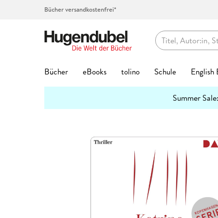
Bücher versandkostenfrei*
Hugendubel
Bücher
eBooks
tolino
Schule
English
Themenwelten
Summer Sale
Bücher Favoriten
eBook Favoriten
Die tolino Familie
Top-Themen
Top Themen
Hörbücher auf CD
Spielwaren Favoriten
Kalenderformate
Geschenke Favoriten
Kreatives
Preishits
Buch G
eBook 
Service
Lernhil
Abo jet
Spielwa
Top Kat
Geschen
Schreib
mehr
Interviews
erfahren
Bestseller
Bestseller
eReader
Unser Schulbuchservice
Bestseller
Bestseller
Bestseller
Abreiß-Kalender
Hugendubel Geschenkkarte
Kalligraphie & Handlettering
Preishits Bücher
Biografie
Biografie
tolino Bi
Grundsch
Hugendub
Baby & Kl
Adventsk
Valentins
Federtas
7
3 Fragen an
#BookTok Bestseller
Neuheiten
tolino shine
Vokabeltrainer phase6
Neuheiten
Neuheiten
Neuheiten
Geburtstagskalender
Bestseller
Stempel & -kissen
eBook Preishits
Coffee Ta
Fantasy &
tolino clo
Quali Trai
Basteln &
Familienp
Kommunio
Klebstoff
2
Hörbuc
Mach mit!
Neuheiten
eBook Preishits
tolino shine color
Lesenlernen eKidz.eu
Top Vorbesteller
Top Vorbesteller
Top Vorbesteller
Immerwährender Kalender
Neuheiten
Stickerhefte
Hörbücher
Comics
Kinder- &
tolino ap
Mittlere R
Forschen
Garten & 
Geburt & 
Schreibti
2
Wissen
Bestseller
Preishits Bücher
Independent Autor:innen
tolino vision color
Lernspiele
Kinder- & Jugendbücher
Top Marken
Posterkalender
Trends & Saisonales
Hörbuch Downloads
Fachbüch
Krimis & T
tolino Fe
Abi Traine
Figuren &
Kunst & A
Geburtst
2
Papier & Blöcke
Stifte
Lesetipps
Neuheite
Top-Vorbesteller
tolino stylus
Schülerkalender
Krimis & Thriller
tonies®
Postkartenkalender
Bookmerch
Günstige Spielwaren
Fantasy
New Adul
tolino Fa
Modelle &
Literatur
Hochzeit
Top Kategorien
Beliebt
Bastelpapier & Origami
Top Vorbe
Buntstift
tolino flip
Lehrerkalender
Romane
Spiel des Jahres
Terminkalender
Book Nooks
Film
Geschenk
Ratgeber
tolino Vor
Familien-
Mond & E
Aktuell
Exklusive eBooks
Notizbücher & -blöcke
Stark
Fantasy
Füller & T
Zubehör
Hörspiele
Deutscher Spielepreis
Wandkalender
Musik
Jugendbü
Reise
Tiefpreisg
Puppen & 
Reise, Lä