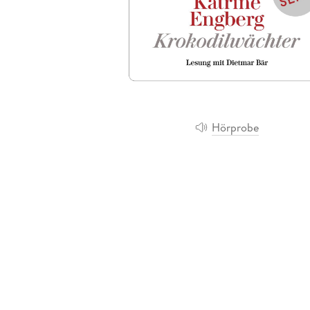
Leseempfehlung
eBook Abonnement
Postkarten
Westerman
Kinder- &
Kugelschr
Hörbuchsprecher
Günstige Spielwaren
Wochenkalender
Kinderbü
Romane
Geräte im
Puzzles &
Schule & 
Buchtrends auf Social Media
eBooks verschenken
Klett Lern
Krimis & T
Buchkalender
Kochen &
Sachbüch
Sprachka
büchermenschen
Duden Sh
Romane
Krimis & T
Top Autor:innen
Hörspiele
Manga
Top Serien
Hörbuchs
Gebrauchtbuch
Hörprobe