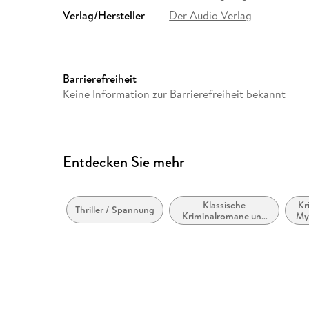
Verlag/Hersteller
Der Audio Verlag
Produktart
MP3 format
Audioinhalt
Hörbuch
Barrierefreiheit
Keine Information zur Barrierefreiheit bekannt
Entdecken Sie mehr
Klassische
Kr
Thriller / Spannung
Kriminalromane und
Mys
Mystery