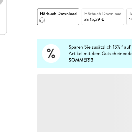
Fremdsprachige Bücher
n Lernhilfen
 Jugendbücher
eiber
Hörbuch Downloads im Bundle
cher
 Vergleich
 Puzzlezubehör
Lernen
New Adult
STABILO
Taschenbücher
Hörbuch Download
Hörbuch Download
T
hilfen
hriller
 Backen
er
lender
Ratgeber
ab
15,39 €
1
op
hriller
Romance
Sachbücher
precher:innen
Science Fiction
Sparen Sie zusätzlich 13%
auf 
12
Artikel mit dem Gutscheincode
Fremdsprachige Bücher
SOMMER13