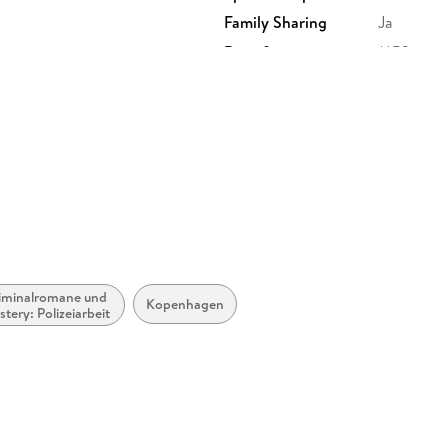
Family Sharing
Ja
Dateiformat
MP3
GTIN
9783742
iminalromane und
Kopenhagen
tery: Polizeiarbeit