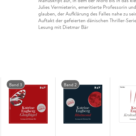
Manuskript auf, in dem der Mord bis in das kle
Julies Vermieterin, emeritierte Professorin u
glauben, der Aufklärung des Falles nahe zu se
Auftakt der gefeierten dänischen Thriller-Seri
Lesung mit Dietmar Bär
Band 3
Band 2