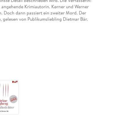
inste Detail beschrieben wird. Die Verfasserin:
nd angehende Krimiautorin. Kørner und Werner
in. Doch dann passiert ein zweiter Mord. Der
e, gelesen von Publikumsliebling Dietmar Bär.