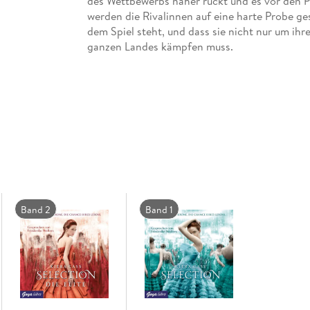
des Wettbewerbs näher rückt und es vor den 
werden die Rivalinnen auf eine harte Probe gest
dem Spiel steht, und dass sie nicht nur um ihr
Friederike Wolters, Gewinnerin des JUMBO-Cas
Das gleichnamige Buch, aus dem Englischen vo
erschienen.
Band 2
Band 1