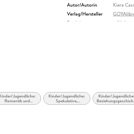
Autor/Autorin
Kiera Cas
Verlag/Hersteller
GOYAlibr
Produktart
MP3 form
Audioinhalt
Hörbuch
Kinder/Jugendliche:
Kinder/Jugendliche:
Kinder/Jugendliche
Romantik und
Spekulative,
Beziehungsgeschich
Liebesgeschichten
utopische und
- Romantik, Liebe
dystopische Literatur
oder Freundschaft