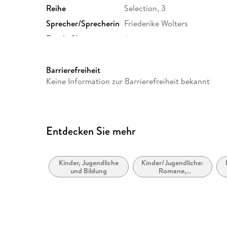
Reihe
Selection, 3
Sprecher/Sprecherin
Friederike Wolters
Family Sharing
Ja
Dateiformat
MP3
GTIN
4064067304194
Barrierefreiheit
Keine Information zur Barrierefreiheit bekannt
Entdecken Sie mehr
Kinder, Jugendliche
Kinder/Jugendliche:
und Bildung
Romane,
Erzählungen,
Tatsachenberichte