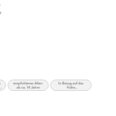
s
e
at
:
empfohlenes Alter:
In Bezug auf das
ten
ab ca. 14 Jahre
frühe
Erwachsenenalter
(New Adult)