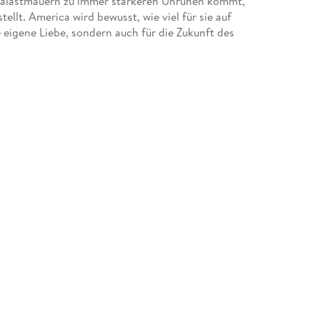
Palastmauern zu immer stärkeren Unruhen kommt,
ellt. America wird bewusst, wie viel für sie auf
e eigene Liebe, sondern auch für die Zukunft des
tings, spricht nun nach ihrem Debüt "Selection"
n Susann Friedrich, ist bei FISCHER Sauerländer