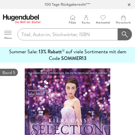
Abholung in über 100 Filialen
Filiale
Konto
Merkzettel
Warenkorb
Hugendubel
Menu
Summer Sale:
13% Rabatt
auf viele Sortimente mit dem
12
mehr
Code
SOMMER13
erfahren
Band 5