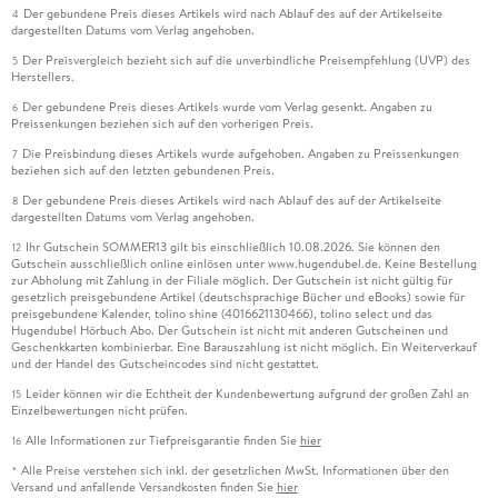
Der gebundene Preis dieses Artikels wird nach Ablauf des auf der Artikelseite
4
dargestellten Datums vom Verlag angehoben.
Der Preisvergleich bezieht sich auf die unverbindliche Preisempfehlung (UVP) des
5
Herstellers.
Der gebundene Preis dieses Artikels wurde vom Verlag gesenkt. Angaben zu
6
Preissenkungen beziehen sich auf den vorherigen Preis.
Die Preisbindung dieses Artikels wurde aufgehoben. Angaben zu Preissenkungen
7
beziehen sich auf den letzten gebundenen Preis.
Der gebundene Preis dieses Artikels wird nach Ablauf des auf der Artikelseite
8
dargestellten Datums vom Verlag angehoben.
Ihr Gutschein SOMMER13 gilt bis einschließlich 10.08.2026. Sie können den
12
Gutschein ausschließlich online einlösen unter www.hugendubel.de. Keine Bestellung
zur Abholung mit Zahlung in der Filiale möglich. Der Gutschein ist nicht gültig für
gesetzlich preisgebundene Artikel (deutschsprachige Bücher und eBooks) sowie für
preisgebundene Kalender, tolino shine (4016621130466), tolino select und das
Hugendubel Hörbuch Abo. Der Gutschein ist nicht mit anderen Gutscheinen und
Geschenkkarten kombinierbar. Eine Barauszahlung ist nicht möglich. Ein Weiterverkauf
und der Handel des Gutscheincodes sind nicht gestattet.
Leider können wir die Echtheit der Kundenbewertung aufgrund der großen Zahl an
15
Einzelbewertungen nicht prüfen.
Alle Informationen zur Tiefpreisgarantie finden Sie
hier
16
Alle Preise verstehen sich inkl. der gesetzlichen MwSt. Informationen über den
*
Versand und anfallende Versandkosten finden Sie
hier