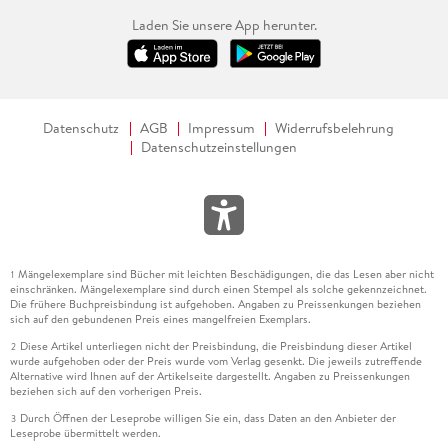
Laden Sie unsere App herunter.
Datenschutz
AGB
Impressum
Widerrufsbelehrung
Datenschutzeinstellungen
Mängelexemplare sind Bücher mit leichten Beschädigungen, die das Lesen aber nicht
1
einschränken. Mängelexemplare sind durch einen Stempel als solche gekennzeichnet.
Die frühere Buchpreisbindung ist aufgehoben. Angaben zu Preissenkungen beziehen
sich auf den gebundenen Preis eines mangelfreien Exemplars.
Diese Artikel unterliegen nicht der Preisbindung, die Preisbindung dieser Artikel
2
wurde aufgehoben oder der Preis wurde vom Verlag gesenkt. Die jeweils zutreffende
Alternative wird Ihnen auf der Artikelseite dargestellt. Angaben zu Preissenkungen
beziehen sich auf den vorherigen Preis.
Durch Öffnen der Leseprobe willigen Sie ein, dass Daten an den Anbieter der
3
Leseprobe übermittelt werden.