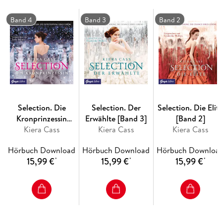
Band 4
Band 3
Band 2
Das gleichnamige Buch, aus dem Englischen von Lisa-Marie
Rust und Susann Friedrich, ist bei FISCHER Sauerländer
erschienen.
Selection. Die
Selection. Der
Selection. Die Elit
Kronprinzessin
Erwählte [Band 3]
[Band 2]
Kiera Cass
[Band 4]
Kiera Cass
Kiera Cass
Hörbuch Download
Hörbuch Download
Hörbuch Downloa
15,99 €
15,99 €
15,99 €
*
*
*