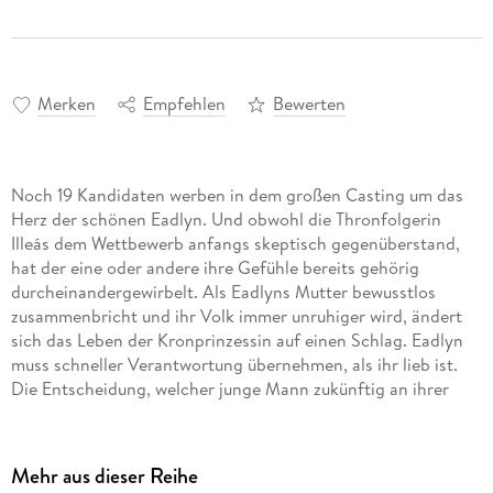
Merken
Empfehlen
Bewerten
Noch 19 Kandidaten werben in dem großen Casting um das
Herz der schönen Eadlyn. Und obwohl die Thronfolgerin
Illeás dem Wettbewerb anfangs skeptisch gegenüberstand,
hat der eine oder andere ihre Gefühle bereits gehörig
durcheinandergewirbelt. Als Eadlyns Mutter bewusstlos
zusammenbricht und ihr Volk immer unruhiger wird, ändert
sich das Leben der Kronprinzessin auf einen Schlag. Eadlyn
muss schneller Verantwortung übernehmen, als ihr lieb ist.
Die Entscheidung, welcher junge Mann zukünftig an ihrer
Seite stehen soll, rückt immer näher. Wem kann sie trauen?
Und für wen wird Eadlyns Herz am Ende der "Selection"
Mehr aus dieser Reihe