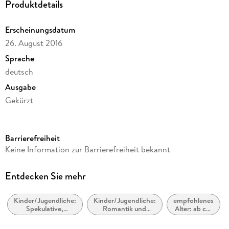
Produktdetails
Erscheinungsdatum
26. August 2016
Sprache
deutsch
Ausgabe
Gekürzt
Dateigröße
225,84 MB
Barrierefreiheit
Laufzeit
Keine Information zur Barrierefreiheit bekannt
352 Minuten
Altersempfehlung
Entdecken Sie mehr
ab 14 Jahre
Kinder/Jugendliche:
Kinder/Jugendliche:
empfohlenes
Reihe
Spekulative,
Romantik und
Alter: ab ca.
Selection, 5
utopische und
Liebesgeschichten
14 Jahre
dystopische