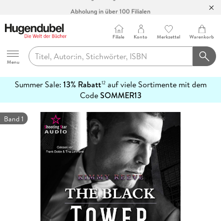
Abholung in über 100 Filialen
Filiale
Konto
Merkzettel
Warenkorb
Hugendubel
Menu
Summer Sale:
13% Rabatt
auf viele Sortimente mit dem
12
mehr
Code
SOMMER13
erfahren
Band 1