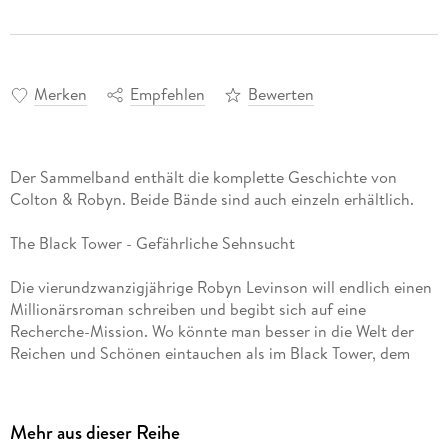
Merken
Empfehlen
Bewerten
Der Sammelband enthält die komplette Geschichte von
Colton & Robyn. Beide Bände sind auch einzeln erhältlich.
The Black Tower - Gefährliche Sehnsucht
Die vierundzwanzigjährige Robyn Levinson will endlich einen
Millionärsroman schreiben und begibt sich auf eine
Recherche-Mission. Wo könnte man besser in die Welt der
Reichen und Schönen eintauchen als im Black Tower, dem
mächtigsten und erfolgreichsten Unternehmen Bostons?
Eingestellt als Assistentin von Mr. Black Sen. , will sie alles
über die glamouröse Ober-schicht in Erfahrung bringen. Als
Mehr aus dieser Reihe
sie allerdings seinem Sohn zugeteilt wird, gerät sie ins Strau-