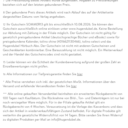
Die Preisbindung dieses Artikels wurde aufgehoben. Angaben zu Preissenkungen
7
beziehen sich auf den letzten gebundenen Preis.
Der gebundene Preis dieses Artikels wird nach Ablauf des auf der Artikelseite
8
dargestellten Datums vom Verlag angehoben.
Ihr Gutschein SOMMER13 gilt bis einschließlich 10.08.2026. Sie können den
12
Gutschein ausschließlich online einlösen unter www.hugendubel.de. Keine Bestellung
zur Abholung mit Zahlung in der Filiale möglich. Der Gutschein ist nicht gültig für
gesetzlich preisgebundene Artikel (deutschsprachige Bücher und eBooks) sowie für
preisgebundene Kalender, tolino shine (4016621130466), tolino select und das
Hugendubel Hörbuch Abo. Der Gutschein ist nicht mit anderen Gutscheinen und
Geschenkkarten kombinierbar. Eine Barauszahlung ist nicht möglich. Ein Weiterverkauf
und der Handel des Gutscheincodes sind nicht gestattet.
Leider können wir die Echtheit der Kundenbewertung aufgrund der großen Zahl an
15
Einzelbewertungen nicht prüfen.
Alle Informationen zur Tiefpreisgarantie finden Sie
hier
16
Alle Preise verstehen sich inkl. der gesetzlichen MwSt. Informationen über den
*
Versand und anfallende Versandkosten finden Sie
hier
Alle online gekauften Versandartikel beinhalten ein erweitertes Rückgaberecht von
***
100 Tagen nach Kaufdatum. Die Rücknahme von Bild-, Ton- und Datenträgern ist nur bei
noch versiegelter Ware möglich. Für in der Filiale gekaufte Artikel gilt ein
Rückgaberecht von 4 Wochen. Voraussetzung ist die Vorlage des Kassenbons und dass
sich der Artikel in wiederverkaufsfähigem Zustand befindet. Für digitale Produkte gilt
weiterhin die gesetzliche Widerrufsfrist von 14 Tagen. Bitte senden Sie Ihren Widerruf
zu digitalen Produkten per Mail an info@hugendubel.de.