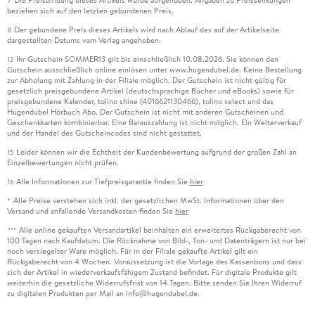
7
beziehen sich auf den letzten gebundenen Preis.
Der gebundene Preis dieses Artikels wird nach Ablauf des auf der Artikelseite
8
dargestellten Datums vom Verlag angehoben.
Ihr Gutschein SOMMER13 gilt bis einschließlich 10.08.2026. Sie können den
12
Gutschein ausschließlich online einlösen unter www.hugendubel.de. Keine Bestellung
zur Abholung mit Zahlung in der Filiale möglich. Der Gutschein ist nicht gültig für
gesetzlich preisgebundene Artikel (deutschsprachige Bücher und eBooks) sowie für
preisgebundene Kalender, tolino shine (4016621130466), tolino select und das
Hugendubel Hörbuch Abo. Der Gutschein ist nicht mit anderen Gutscheinen und
Geschenkkarten kombinierbar. Eine Barauszahlung ist nicht möglich. Ein Weiterverkauf
und der Handel des Gutscheincodes sind nicht gestattet.
Leider können wir die Echtheit der Kundenbewertung aufgrund der großen Zahl an
15
Einzelbewertungen nicht prüfen.
Alle Informationen zur Tiefpreisgarantie finden Sie
hier
16
Alle Preise verstehen sich inkl. der gesetzlichen MwSt. Informationen über den
*
Versand und anfallende Versandkosten finden Sie
hier
Alle online gekauften Versandartikel beinhalten ein erweitertes Rückgaberecht von
***
100 Tagen nach Kaufdatum. Die Rücknahme von Bild-, Ton- und Datenträgern ist nur bei
noch versiegelter Ware möglich. Für in der Filiale gekaufte Artikel gilt ein
Rückgaberecht von 4 Wochen. Voraussetzung ist die Vorlage des Kassenbons und dass
sich der Artikel in wiederverkaufsfähigem Zustand befindet. Für digitale Produkte gilt
weiterhin die gesetzliche Widerrufsfrist von 14 Tagen. Bitte senden Sie Ihren Widerruf
zu digitalen Produkten per Mail an info@hugendubel.de.