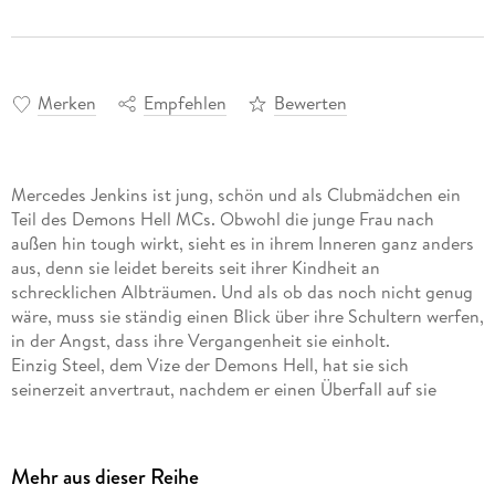
Merken
Empfehlen
Bewerten
Mercedes Jenkins ist jung, schön und als Clubmädchen ein
Teil des Demons Hell MCs. Obwohl die junge Frau nach
außen hin tough wirkt, sieht es in ihrem Inneren ganz anders
aus, denn sie leidet bereits seit ihrer Kindheit an
schrecklichen Albträumen. Und als ob das noch nicht genug
wäre, muss sie ständig einen Blick über ihre Schultern werfen,
in der Angst, dass ihre Vergangenheit sie einholt.
Einzig Steel, dem Vize der Demons Hell, hat sie sich
seinerzeit anvertraut, nachdem er einen Überfall auf sie
vereitelt hat. Dieser Mann lässt Mercedes' Herz schneller
schlagen, doch zu ihrem Bedauern geht er ihr konsequent aus
dem Weg.
Mehr aus dieser Reihe
Nachdem Mercedes ins Visier eines brutalen Attentäters