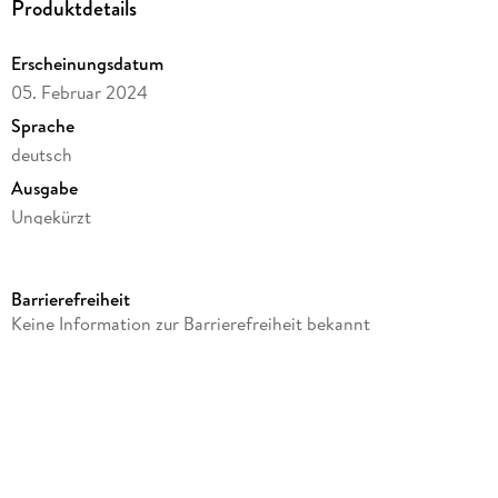
Produktdetails
Erscheinungsdatum
05. Februar 2024
Sprache
deutsch
Ausgabe
Ungekürzt
Dateigröße
414,45 MB
Barrierefreiheit
Laufzeit
Keine Information zur Barrierefreiheit bekannt
516 Minuten
Reihe
Demons Hell MC, 2
Autor/Autorin
Kimmy Reeve