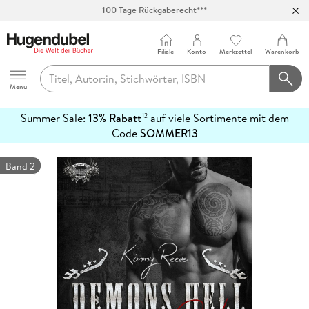
100 Tage Rückgaberecht***
Abholung in über 100 Filialen
Filiale
Konto
Merkzettel
Warenkorb
Hugendubel
Menu
Summer Sale:
13% Rabatt
auf viele Sortimente mit dem
12
mehr
Code
SOMMER13
erfahren
Band 2