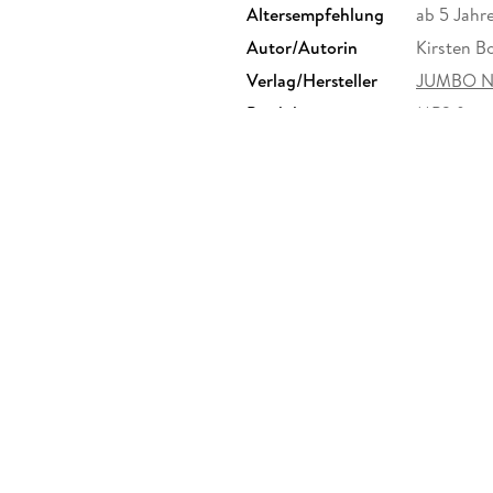
Altersempfehlung
ab 5 Jahr
Autor/Autorin
Kirsten B
Verlag/Hersteller
JUMBO Ne
Produktart
MP3 form
Audioinhalt
Hörspiel