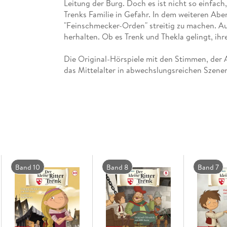
Leitung der Burg. Doch es ist nicht so einfach
Trenks Familie in Gefahr. In dem weiteren Abe
"Feinschmecker-Orden" streitig zu machen. Au
Die Original-Hörspiele mit den Stimmen, der 
das Mittelalter in abwechslungsreichen Szenen
Die TV-Serie nach dem Roman von Kirsten Boie
WunderWerk in Zusammenarbeit mit ZDF tivi.
Band 10
Band 8
Band 7