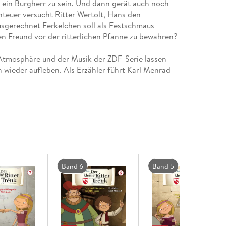
, ein Burgherr zu sein. Und dann gerät auch noch
nteuer versucht Ritter Wertolt, Hans den
sgerechnet Ferkelchen soll als Festschmaus
Atmosphäre und der Musik der ZDF-Serie lassen
 wieder aufleben. Als Erzähler führt Karl Menrad
 ist eine Produktion von blue eyes Fiction und
Band 6
Band 5