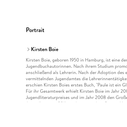
Portrait
Kirsten Boie
Kirsten Boie, geboren 1950 in Hamburg, ist eine d
Jugendbuchautorinnen. Nach ihrem Studium promovie
anschließend als Lehrerin. Nach der Adoption des 
vermittelnden Jugendamtes die Lehrerinnentätigke
erschien Kirsten Boies erstes Buch, "Paule ist ein 
Für ihr Gesamtwerk erhielt Kirsten Boie im Jahr 2
Jugendliteraturpreises und im Jahr 2008 den Groß
Jugendliteratur. 2011 wurde sie mit dem Gustav-He
sind von Kirsten Boie rund 100 Bücher erschienen 
ihr ehrenamtliches Engagement wurde ihr 2011 das B
Boie hat zwei erwachsene Kinder und lebt mit ihr