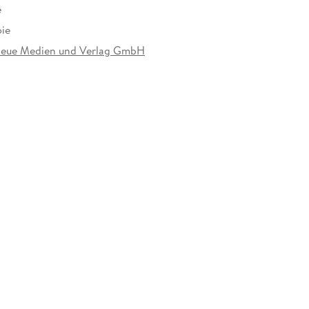
e
oie
ue Medien und Verlag GmbH
at