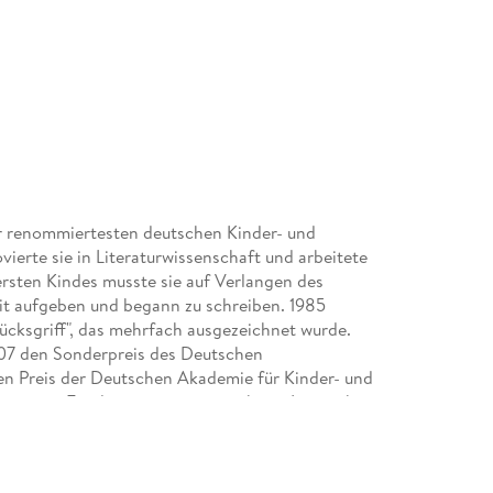
er renommiertesten deutschen Kinder- und
rte sie in Literaturwissenschaft und arbeitete
ersten Kindes musste sie auf Verlangen des
it aufgeben und begann zu schreiben. 1985
Glücksgriff", das mehrfach ausgezeichnet wurde.
007 den Sonderpreis des Deutschen
en Preis der Deutschen Akademie für Kinder- und
inemann-Friedenspreis ausgezeichnet. Inzwischen
und in zahlreiche Sprachen übersetzt worden. Für
undesverdienstkreuz 1. Klasse verliehen. Kirsten
em Mann bei Hamburg.