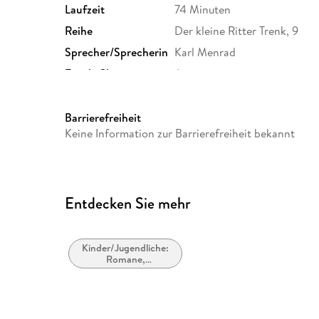
Laufzeit
74 Minuten
Reihe
Der kleine Ritter Trenk, 9
Sprecher/Sprecherin
Karl Menrad
Family Sharing
Ja
Dateiformat
MP3
GTIN
4064066251321
Barrierefreiheit
Keine Information zur Barrierefreiheit bekannt
Entdecken Sie mehr
Kinder/Jugendliche:
Romane,
Erzählungen,
Tatsachenberichte