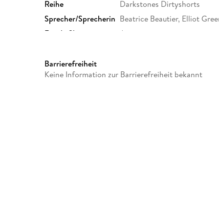
Reihe
Darkstones Dirtyshorts
Sprecher/Sprecherin
Beatrice Beautier, Elliot Gre
Family Sharing
Ja
Dateiformat
MP3
GTIN
9783689710903
Barrierefreiheit
Keine Information zur Barrierefreiheit bekannt