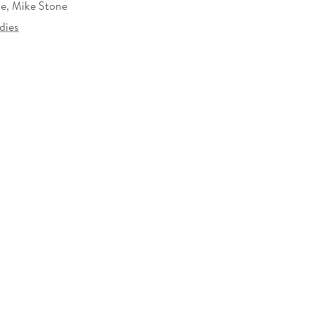
ne, Mike Stone
dies
at