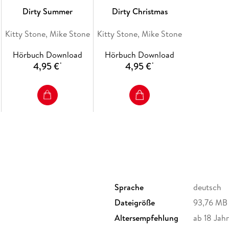
Dirty Summer
Dirty Christmas
Kitty Stone, Mike Stone
Kitty Stone, Mike Stone
Hörbuch Download
Hörbuch Download
4,95 €
4,95 €
*
*
Dirty Romantic Shorts aus dem Hause Stone si
und sich hervorragend für einen genüsslichen
Kuscheldecke eignen.
Sprache
deutsch
Dateigröße
93,76 MB
Altersempfehlung
ab 18 Jah