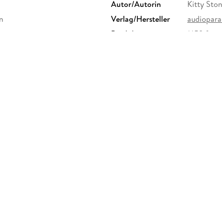
Autor/Autorin
Kitty Sto
en
Verlag/Hersteller
audiopara
Produktart
MP3 form
Audioinhalt
Hörbuch