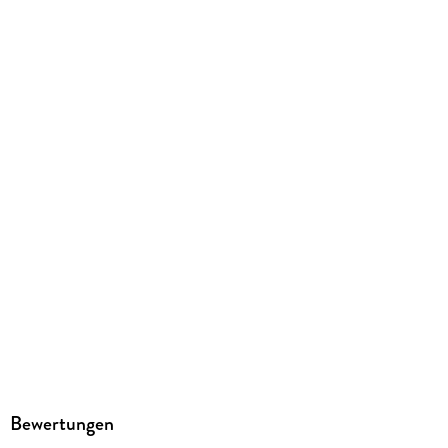
Der Audio Verlag
Family Sharing
Ja
Produktart
MP3 format
Dateiformat
MP3
Audioinhalt
Hörbuch
GTIN
4057664021731
Bewertungen