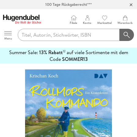
100 Tage Rückgaberecht***
Abholung in über 100 Filialen
Filiale
Konto
Merkzettel
Warenkorb
Hugendubel
Menu
Summer Sale:
13% Rabatt
auf viele Sortimente mit dem
12
mehr
Code
SOMMER13
erfahren