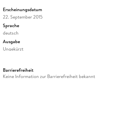
Erscheinungsdatum
22. September 2015
Sprache
deutsch
Ausgabe
Ungekürzt
Dateigröße
268,90 MB
Barrierefreiheit
Laufzeit
Keine Information zur Barrierefreiheit bekannt
359 Minuten
Autor/Autorin
Krischan Koch
Sprecher/Sprecherin
Hinnerk Schönemann
Verlag/Hersteller