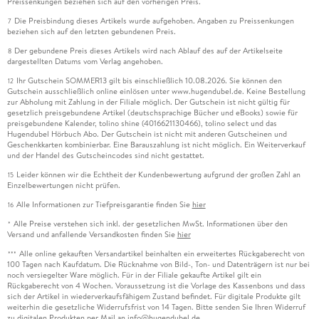
Preissenkungen beziehen sich auf den vorherigen Preis.
Die Preisbindung dieses Artikels wurde aufgehoben. Angaben zu Preissenkungen
7
beziehen sich auf den letzten gebundenen Preis.
Der gebundene Preis dieses Artikels wird nach Ablauf des auf der Artikelseite
8
dargestellten Datums vom Verlag angehoben.
Ihr Gutschein SOMMER13 gilt bis einschließlich 10.08.2026. Sie können den
12
Gutschein ausschließlich online einlösen unter www.hugendubel.de. Keine Bestellung
zur Abholung mit Zahlung in der Filiale möglich. Der Gutschein ist nicht gültig für
gesetzlich preisgebundene Artikel (deutschsprachige Bücher und eBooks) sowie für
preisgebundene Kalender, tolino shine (4016621130466), tolino select und das
Hugendubel Hörbuch Abo. Der Gutschein ist nicht mit anderen Gutscheinen und
Geschenkkarten kombinierbar. Eine Barauszahlung ist nicht möglich. Ein Weiterverkauf
und der Handel des Gutscheincodes sind nicht gestattet.
Leider können wir die Echtheit der Kundenbewertung aufgrund der großen Zahl an
15
Einzelbewertungen nicht prüfen.
Alle Informationen zur Tiefpreisgarantie finden Sie
hier
16
Alle Preise verstehen sich inkl. der gesetzlichen MwSt. Informationen über den
*
Versand und anfallende Versandkosten finden Sie
hier
Alle online gekauften Versandartikel beinhalten ein erweitertes Rückgaberecht von
***
100 Tagen nach Kaufdatum. Die Rücknahme von Bild-, Ton- und Datenträgern ist nur bei
noch versiegelter Ware möglich. Für in der Filiale gekaufte Artikel gilt ein
Rückgaberecht von 4 Wochen. Voraussetzung ist die Vorlage des Kassenbons und dass
sich der Artikel in wiederverkaufsfähigem Zustand befindet. Für digitale Produkte gilt
weiterhin die gesetzliche Widerrufsfrist von 14 Tagen. Bitte senden Sie Ihren Widerruf
zu digitalen Produkten per Mail an info@hugendubel.de.