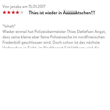
Von
janaka
am
15.01.2017
Thies ist wieder in Ääääääktschen!!!
*Inhalt*
Wieder einmal hat Polizeiobermeister Thies Detlefsen Angst,
dass seine kleine aber feine Polizeiwache im nordfriesischen
Fredenbüll geschlossen wird. Doch schon ist das nächste
Verbrechen in Sicht, im Nachbarort Schlütthorn wird die
Raiffeisenbank überfallen. Schüsse fallen und die Zahnärztin
wird erschossen und der Filialleiter angeschossen.
In einem zweiten Erzählstrang findet der Althippie Bounty
einen Koffer voller Geld, welches aber nicht vom Bankraub
stammen kann.
Nun hat Thies genug zu tun und fordert KHK Nicole
Stappenbeck aus Kiel an. Können die beiden Licht ins Dunkle
bringen?
Meine Meinung
Rollmopskommando von Krischan Koch ist bereits der dritte