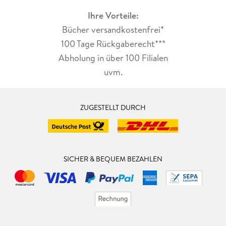
*Fazit*
Ihre Vorteile:
Dieser humorvolle Krimi hat viel Charme und ich kann ihn nur
Bücher versandkostenfrei*
jedem empfehlen, der Krimikomödien mag. Von mir bekommt
100 Tage Rückgaberecht***
das Hörbuch 4 Sterne.
Abholung in über 100 Filialen
uvm.
ZUGESTELLT DURCH
SICHER & BEQUEM BEZAHLEN