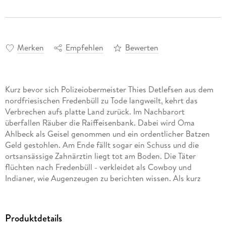
Merken
Empfehlen
Bewerten
Kurz bevor sich Polizeiobermeister Thies Detlefsen aus dem
nordfriesischen Fredenbüll zu Tode langweilt, kehrt das
Verbrechen aufs platte Land zurück. Im Nachbarort
überfallen Räuber die Raiffeisenbank. Dabei wird Oma
Ahlbeck als Geisel genommen und ein ordentlicher Batzen
Geld gestohlen. Am Ende fällt sogar ein Schuss und die
ortsansässige Zahnärztin liegt tot am Boden. Die Täter
flüchten nach Fredenbüll - verkleidet als Cowboy und
Indianer, wie Augenzeugen zu berichten wissen. Als kurz
darauf eine weitere Tote gefunden wird, ist das Chaos perfekt
und Thies froh, dass er auch diesmal wieder von der Kieler
Kommissarin Nicole Stappenbek unterstützt wird.
Produktdetails