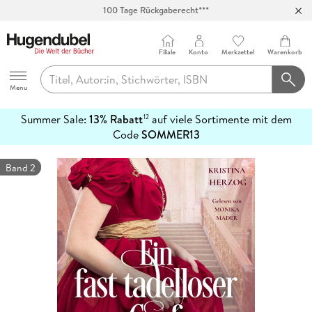
100 Tage Rückgaberecht***
Abholung in über 100 Filialen
Filiale
Konto
Merkzettel
Warenkorb
Hugendubel
Menu
Summer Sale:
13% Rabatt
auf viele Sortimente mit dem
12
mehr
Code
SOMMER13
erfahren
Band 2