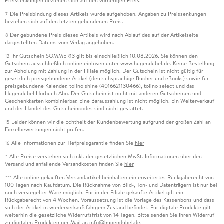
Preissenkungen beziehen sich auf den vorherigen Preis.
Die Preisbindung dieses Artikels wurde aufgehoben. Angaben zu Preissenkungen
7
beziehen sich auf den letzten gebundenen Preis.
Der gebundene Preis dieses Artikels wird nach Ablauf des auf der Artikelseite
8
dargestellten Datums vom Verlag angehoben.
Ihr Gutschein SOMMER13 gilt bis einschließlich 10.08.2026. Sie können den
12
Gutschein ausschließlich online einlösen unter www.hugendubel.de. Keine Bestellung
zur Abholung mit Zahlung in der Filiale möglich. Der Gutschein ist nicht gültig für
gesetzlich preisgebundene Artikel (deutschsprachige Bücher und eBooks) sowie für
preisgebundene Kalender, tolino shine (4016621130466), tolino select und das
Hugendubel Hörbuch Abo. Der Gutschein ist nicht mit anderen Gutscheinen und
Geschenkkarten kombinierbar. Eine Barauszahlung ist nicht möglich. Ein Weiterverkauf
und der Handel des Gutscheincodes sind nicht gestattet.
Leider können wir die Echtheit der Kundenbewertung aufgrund der großen Zahl an
15
Einzelbewertungen nicht prüfen.
Alle Informationen zur Tiefpreisgarantie finden Sie
hier
16
Alle Preise verstehen sich inkl. der gesetzlichen MwSt. Informationen über den
*
Versand und anfallende Versandkosten finden Sie
hier
Alle online gekauften Versandartikel beinhalten ein erweitertes Rückgaberecht von
***
100 Tagen nach Kaufdatum. Die Rücknahme von Bild-, Ton- und Datenträgern ist nur bei
noch versiegelter Ware möglich. Für in der Filiale gekaufte Artikel gilt ein
Rückgaberecht von 4 Wochen. Voraussetzung ist die Vorlage des Kassenbons und dass
sich der Artikel in wiederverkaufsfähigem Zustand befindet. Für digitale Produkte gilt
weiterhin die gesetzliche Widerrufsfrist von 14 Tagen. Bitte senden Sie Ihren Widerruf
zu digitalen Produkten per Mail an info@hugendubel.de.