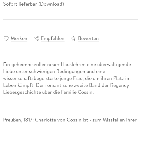
Sofort lieferbar (Download)
Merken
Empfehlen
Bewerten
Ein geheimnisvoller neuer Hauslehrer, eine überwältigende
Liebe unter schwierigen Bedingungen und eine
wissenschaftsbegeisterte junge Frau, die um ihren Platz im
Leben kämpft. Der romantische zweite Band der Regency
Preußen, 1817: Charlotte von Cossin ist - zum Missfallen ihrer
Familie - fest entschlossen, nicht zu heiraten, sondern ihr
Leben der Wissenschaft zu widmen. Doch dann trifft ihr
neuer Hauslehrer Philipp von Lotz auf Gut Cossin ein und ihr