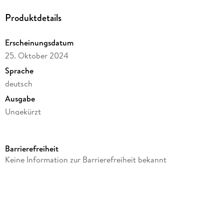
Produktdetails
Erscheinungsdatum
25. Oktober 2024
Sprache
deutsch
Ausgabe
Ungekürzt
Dateigröße
341,55 MB
Barrierefreiheit
Laufzeit
Keine Information zur Barrierefreiheit bekannt
518 Minuten
Altersempfehlung
ab 12 Jahre
Reihe
Die Cossin-Saga, 2