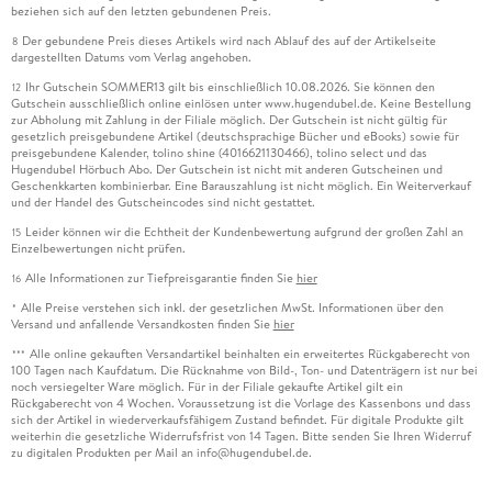
beziehen sich auf den letzten gebundenen Preis.
Der gebundene Preis dieses Artikels wird nach Ablauf des auf der Artikelseite
8
dargestellten Datums vom Verlag angehoben.
Ihr Gutschein SOMMER13 gilt bis einschließlich 10.08.2026. Sie können den
12
Gutschein ausschließlich online einlösen unter www.hugendubel.de. Keine Bestellung
zur Abholung mit Zahlung in der Filiale möglich. Der Gutschein ist nicht gültig für
gesetzlich preisgebundene Artikel (deutschsprachige Bücher und eBooks) sowie für
preisgebundene Kalender, tolino shine (4016621130466), tolino select und das
Hugendubel Hörbuch Abo. Der Gutschein ist nicht mit anderen Gutscheinen und
Geschenkkarten kombinierbar. Eine Barauszahlung ist nicht möglich. Ein Weiterverkauf
und der Handel des Gutscheincodes sind nicht gestattet.
Leider können wir die Echtheit der Kundenbewertung aufgrund der großen Zahl an
15
Einzelbewertungen nicht prüfen.
Alle Informationen zur Tiefpreisgarantie finden Sie
hier
16
Alle Preise verstehen sich inkl. der gesetzlichen MwSt. Informationen über den
*
Versand und anfallende Versandkosten finden Sie
hier
Alle online gekauften Versandartikel beinhalten ein erweitertes Rückgaberecht von
***
100 Tagen nach Kaufdatum. Die Rücknahme von Bild-, Ton- und Datenträgern ist nur bei
noch versiegelter Ware möglich. Für in der Filiale gekaufte Artikel gilt ein
Rückgaberecht von 4 Wochen. Voraussetzung ist die Vorlage des Kassenbons und dass
sich der Artikel in wiederverkaufsfähigem Zustand befindet. Für digitale Produkte gilt
weiterhin die gesetzliche Widerrufsfrist von 14 Tagen. Bitte senden Sie Ihren Widerruf
zu digitalen Produkten per Mail an info@hugendubel.de.