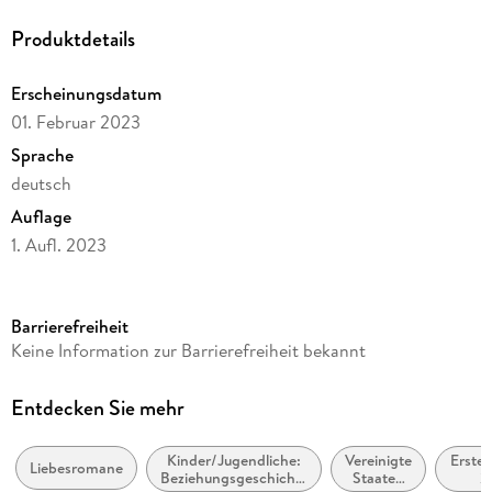
Produktdetails
Erscheinungsdatum
01. Februar 2023
Sprache
deutsch
Auflage
1. Aufl. 2023
Ausgabe
Ungekürzt
Barrierefreiheit
Dateigröße
Keine Information zur Barrierefreiheit bekannt
488,53 MB
Laufzeit
Entdecken Sie mehr
739 Minuten
Kinder/Jugendliche:
Vereinigte
Erste 
Altersempfehlung
Liebesromane
Beziehungsgeschichten
Staaten
2
ab 16 Jahre