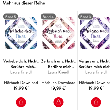
Mehr aus dieser Reihe
Mit seinen stechend grauen Augen und seinen Tätowierungen
steht er für alles, wovor Sage sich fürchtet. Doch Luca ist
nicht der, der er auf den ersten Blick zu sein scheint. Und als
Band 5
Band 4
Band 3
es Sage gelingt, hinter seine Fassade zu blicken, lässt das ihr
Herz gefährlich schneller schlagen . . .
Der Auftakt der großen Liebesgeschichte von Sage und Luca
Verliebe dich. Nicht.
Zerbrich uns. Nicht.
Vergiss uns. Nicht. 
- Berühre mich
- Berühre mich
Berühre mich nicht
nicht-Reihe, Teil 5
Laura Kneidl
nicht-Reihe, Teil 4
Laura Kneidl
Laura Kneidl
Reihe, Teil 3
Hörbuch Download
Hörbuch Download
Hörbuch Downloa
19,99 €
19,99 €
19,99 €
*
*
*