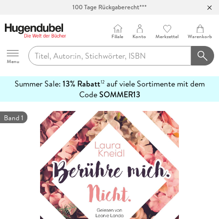
Abholung in über 100 Filialen
Filiale
Konto
Merkzettel
Warenkorb
Hugendubel
Menu
Summer Sale:
13% Rabatt
auf viele Sortimente mit dem
12
mehr
Code
SOMMER13
erfahren
Band 1