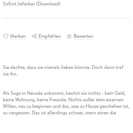
Sofort lieferbar (Download)
Merken
Empfehlen
Bewerten
Sie dachte, dass sie niemals lieben könnte. Doch dann traf
sie ihn.
Als Sage in Nevada ankommt, besitzt sie nichts - kein Geld,
keine Wohnung, keine Freunde. Nichts außer dem eisernen
Willen, neu zu beginnen und das, was zu Hause geschehen ist,
zu vergessen. Das ist allerdings schwer, wenn einen die
Erinnerungen auf jedem Schritt begleiten und die Angst
immer wieder über einen hereinbricht. So auch, als Sage
ihren Job in einer Bibliothek antritt und dort auf Luca trifft.