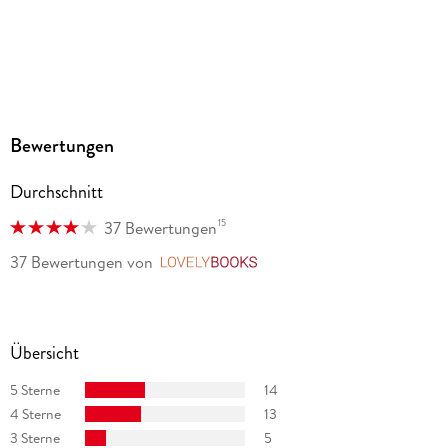
Audioinhalt
Hörbuch
GTIN
9783966353847
Bewertungen
Durchschnitt
15
37 Bewertungen
37 Bewertungen
von
LovelyBooks
Übersicht
5 Sterne
14
4 Sterne
13
3 Sterne
5