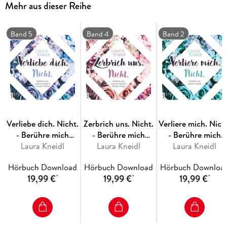
Mehr aus dieser Reihe
der beste Freund ihres Bruders. Doch als Gavins
Vergangenheit droht, ihn einzuholen, kann April nicht
anders, als ihm zu helfen. Auch wenn sie weiß, dass sie ihr
Band 5
Band 4
Band 2
Herz dadurch erneut in Gefahr bringt . . .
Endlich: die Fortsetzung der Platz-1-
SPIEGEL
-Bestseller-Reihe!
Verliebe dich. Nicht.
Zerbrich uns. Nicht.
Verliere mich. Nich
- Berühre mich
- Berühre mich
- Berühre mich
Aprils und Gavins Geschichte:
nicht-Reihe, Teil 5
Laura Kneidl
nicht-Reihe, Teil 4
Laura Kneidl
nicht-Reihe, Teil 2
Laura Kneidl
Hörbuch Download
Hörbuch Download
Hörbuch Downloa
19,99 €
19,99 €
19,99 €
*
*
*
VERGISS UNS. NICHT.