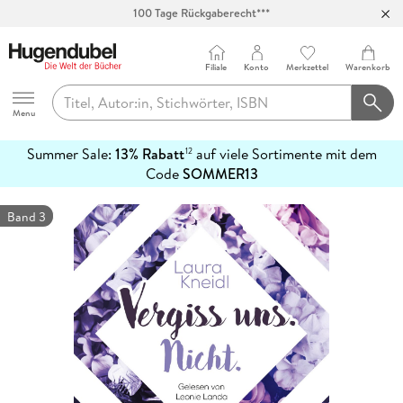
Abholung in über 100 Filialen
Filiale
Konto
Merkzettel
Warenkorb
Hugendubel
Menu
Summer Sale:
13% Rabatt
auf viele Sortimente mit dem
12
mehr
Code
SOMMER13
erfahren
Band 3