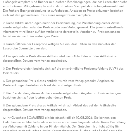
Mängelexemplare sind Bücher mit leichten Beschädigungen, die das Lesen aber nicht
1
einschränken. Mängelexemplare sind durch einen Stempel als solche gekennzeichnet.
Die frühere Buchpreisbindung ist aufgehoben. Angaben zu Preissenkungen beziehen
sich auf den gebundenen Preis eines mangelfreien Exemplars.
Diese Artikel unterliegen nicht der Preisbindung, die Preisbindung dieser Artikel
2
wurde aufgehoben oder der Preis wurde vom Verlag gesenkt. Die jeweils zutreffende
Alternative wird Ihnen auf der Artikelseite dargestellt. Angaben zu Preissenkungen
beziehen sich auf den vorherigen Preis.
Durch Öffnen der Leseprobe willigen Sie ein, dass Daten an den Anbieter der
3
Leseprobe übermittelt werden.
Der gebundene Preis dieses Artikels wird nach Ablauf des auf der Artikelseite
4
dargestellten Datums vom Verlag angehoben.
Der Preisvergleich bezieht sich auf die unverbindliche Preisempfehlung (UVP) des
5
Herstellers.
Der gebundene Preis dieses Artikels wurde vom Verlag gesenkt. Angaben zu
6
Preissenkungen beziehen sich auf den vorherigen Preis.
Die Preisbindung dieses Artikels wurde aufgehoben. Angaben zu Preissenkungen
7
beziehen sich auf den letzten gebundenen Preis.
Der gebundene Preis dieses Artikels wird nach Ablauf des auf der Artikelseite
8
dargestellten Datums vom Verlag angehoben.
Ihr Gutschein SOMMER13 gilt bis einschließlich 10.08.2026. Sie können den
12
Gutschein ausschließlich online einlösen unter www.hugendubel.de. Keine Bestellung
zur Abholung mit Zahlung in der Filiale möglich. Der Gutschein ist nicht gültig für
gesetzlich preisgebundene Artikel (deutschsprachige Bücher und eBooks) sowie für