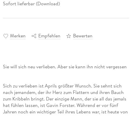
Sofort lieferbar (Download)
Merken
Empfehlen
Bewerten
Sie will sich neu verlieben. Aber sie kann ihn nicht vergessen
Sich zu verlieben ist Aprils größter Wunsch. Sie sehnt sich
nach jemandem, der ihr Herz zum Flattern und ihren Bauch
zum Kribbeln bringt. Der einzige Mann, der sie all das jemals
hat fühlen lassen, ist Gavin Forster. Während er vor fünf
Jahren noch ein wichtiger Teil ihres Lebens war, ist heute von
ihrer Freundschaft nur noch Wut und Schmerz übrig.
Eigentlich hätte April ihn längst vergessen sollen, aber das
ist leichter gesagt als getan, schließlich ist Gavin immer noch