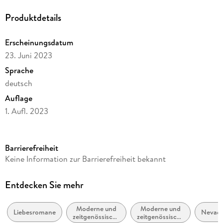
ZERBRICH UNS. NICHT.
Produktdetails
Erscheinungsdatum
23. Juni 2023
Sprache
deutsch
Auflage
1. Aufl. 2023
Ausgabe
Ungekürzt
Barrierefreiheit
Dateigröße
Keine Information zur Barrierefreiheit bekannt
507,42 MB
Laufzeit
Entdecken Sie mehr
673 Minuten
Moderne und
Moderne und
Altersempfehlung
Liebesromane
Nevad
zeitgenössische
zeitgenössische
ab 16 Jahre