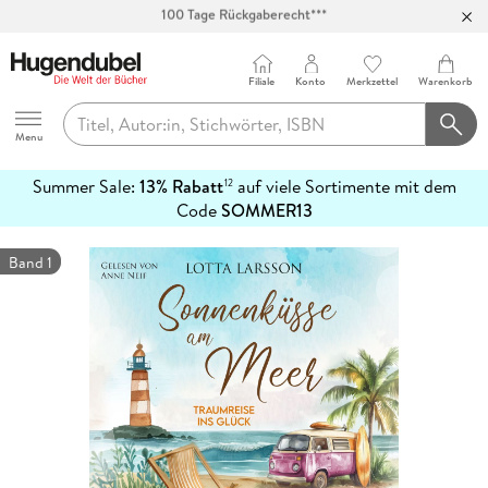
Abholung in über 100 Filialen
Filiale
Konto
Merkzettel
Warenkorb
Hugendubel
Menu
Summer Sale:
13% Rabatt
auf viele Sortimente mit dem
12
mehr
Code
SOMMER13
erfahren
Band 1