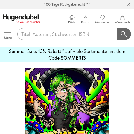
100 Tage Rückgaberecht***
Abholung in über 100 Filialen
Filiale
Konto
Merkzettel
Warenkorb
Hugendubel
Menu
Summer Sale:
13% Rabatt
auf viele Sortimente mit dem
12
mehr
Code
SOMMER13
erfahren