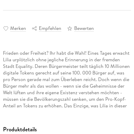
Merken
Empfehlen
Bewerten
Frieden oder Freiheit? Ihr habt die Wahl! Eines Tages erwacht
Lilia urplötzlich ohne jegliche Erinnerung in der fremden
Stadt Equality. Deren Bürgermeister teilt täglich 10 Millionen
digitale Tokens gerecht auf seine 100. 000 Bürger auf, was
pro Person gerade mal zum Überleben reicht. Doch wenn die
Bürger mehr als das wollen - wenn sie die Geheimnisse der
Welt lüften und ihre eigene Existenz verstehen möchten -
müssen sie die Bevölkerungszahl senken, um den Pro-Kopf-
Anteil an Tokens zu erhöhen. Das Einzige, was Lilia in dieser
beängstigenden Situation Halt gibt, ist ihre kleine Schwester
Siletha. Allerdings streckt die größte Feindin der Stadt, die
Gier, bereits ihre blutigen Hände nach den beiden Mädchen
Produktdetails