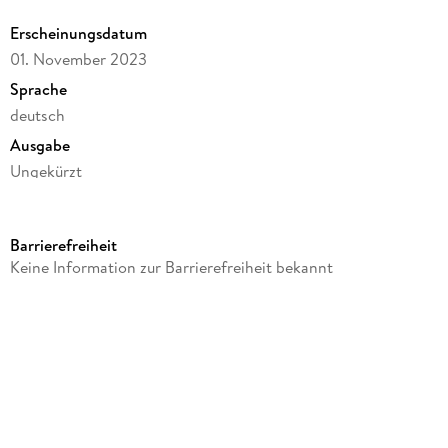
Erscheinungsdatum
01. November 2023
Sprache
deutsch
Ausgabe
Ungekürzt
Dateigröße
373,44 MB
Barrierefreiheit
Laufzeit
Keine Information zur Barrierefreiheit bekannt
533 Minuten
Altersempfehlung
ab 16 Jahre
Autor/Autorin
Luca Snow
Sprecher/Sprecherin