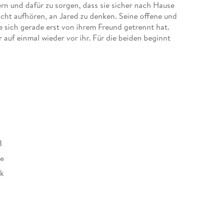
rn und dafür zu sorgen, dass sie sicher nach Hause
cht aufhören, an Jared zu denken. Seine offene und
ie sich gerade erst von ihrem Freund getrennt hat.
 auf einmal wieder vor ihr. Für die beiden beginnt
fen, zueinander zu finden, oder wird am Ende jeder
B
re
nk
722895