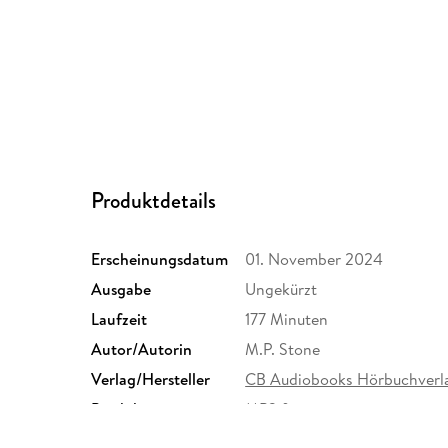
Produktdetails
Erscheinungsdatum
01. November 2024
Ausgabe
Ungekürzt
Laufzeit
177 Minuten
Autor/Autorin
M.P. Stone
Verlag/Hersteller
CB Audiobooks Hörbuchverl
Produktart
MP3 format
Audioinhalt
Hörbuch