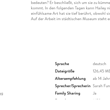
bedeuten? Er beschließt, sich um sie zu kümme
kommt. In den folgenden Tagen kann Hailey ni
einfühlsame Art hat sie tief berührt, obwohl s
Auf der Arbeit im städtischen Museum steht er
nun eine aufregende Zeit. Werden sie es schaf
seinen eigenen Weg gehen?
Sprache
deutsch
Dateigröße
126,45 M
Altersempfehlung
ab 14 Jah
Sprecher/Sprecherin
Sarah Fu
ag
Family Sharing
Ja
Dateiformat
MP3
GTIN
4099995