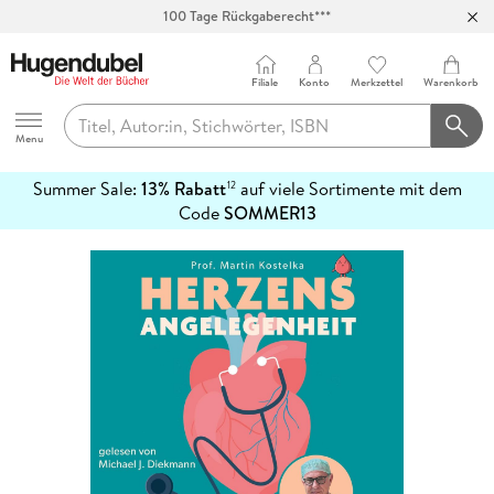
100 Tage Rückgaberecht***
Abholung in über 100 Filialen
Filiale
Konto
Merkzettel
Warenkorb
Hugendubel
Menu
Summer Sale:
13% Rabatt
auf viele Sortimente mit dem
12
mehr
Code
SOMMER13
erfahren