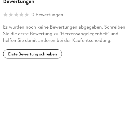
Bewertungen
Kardiotechnik und der Kinderintensivstation strebt sein Team
beständig danach, die Behandlung der Kinder zu optimieren.
0 Bewertungen
Dadurch erreichen sie ihre überdurchschnittliche, europaweit
außergewöhnliche Erfolgsquote von 98, 5 Prozent in der
Es wurden noch keine Bewertungen abgegeben. Schreiben
frühen postoperativen Phase. Professor Kostelka lebt in
Sie die erste Bewertung zu "Herzensangelegenheit" und
Leipzig und Prag.
helfen Sie damit anderen bei der Kaufentscheidung.
Erste Bewertung schreiben