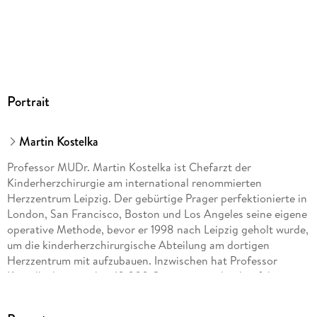
Portrait
Martin Kostelka
Professor MUDr. Martin Kostelka ist Chefarzt der
Kinderherzchirurgie am international renommierten
Herzzentrum Leipzig. Der gebürtige Prager perfektionierte in
London, San Francisco, Boston und Los Angeles seine eigene
operative Methode, bevor er 1998 nach Leipzig geholt wurde,
um die kinderherzchirurgische Abteilung am dortigen
Herzzentrum mit aufzubauen. Inzwischen hat Professor
Kostelka bereits über 10 000 Operationen durchgeführt, weit
mehr als üblich. In eingespielter Zusammenarbeit mit den
Kollegen der Kinderkardiologie, Kinderanästhesie,