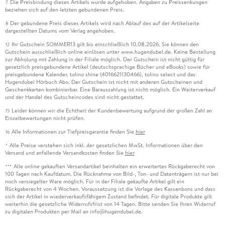
Die Preisbindung dieses Artikels wurde aufgehoben. Angaben zu Preissenkungen
7
beziehen sich auf den letzten gebundenen Preis.
Der gebundene Preis dieses Artikels wird nach Ablauf des auf der Artikelseite
8
dargestellten Datums vom Verlag angehoben.
Ihr Gutschein SOMMER13 gilt bis einschließlich 10.08.2026. Sie können den
12
Gutschein ausschließlich online einlösen unter www.hugendubel.de. Keine Bestellung
zur Abholung mit Zahlung in der Filiale möglich. Der Gutschein ist nicht gültig für
gesetzlich preisgebundene Artikel (deutschsprachige Bücher und eBooks) sowie für
preisgebundene Kalender, tolino shine (4016621130466), tolino select und das
Hugendubel Hörbuch Abo. Der Gutschein ist nicht mit anderen Gutscheinen und
Geschenkkarten kombinierbar. Eine Barauszahlung ist nicht möglich. Ein Weiterverkauf
und der Handel des Gutscheincodes sind nicht gestattet.
Leider können wir die Echtheit der Kundenbewertung aufgrund der großen Zahl an
15
Einzelbewertungen nicht prüfen.
Alle Informationen zur Tiefpreisgarantie finden Sie
hier
16
Alle Preise verstehen sich inkl. der gesetzlichen MwSt. Informationen über den
*
Versand und anfallende Versandkosten finden Sie
hier
Alle online gekauften Versandartikel beinhalten ein erweitertes Rückgaberecht von
***
100 Tagen nach Kaufdatum. Die Rücknahme von Bild-, Ton- und Datenträgern ist nur bei
noch versiegelter Ware möglich. Für in der Filiale gekaufte Artikel gilt ein
Rückgaberecht von 4 Wochen. Voraussetzung ist die Vorlage des Kassenbons und dass
sich der Artikel in wiederverkaufsfähigem Zustand befindet. Für digitale Produkte gilt
weiterhin die gesetzliche Widerrufsfrist von 14 Tagen. Bitte senden Sie Ihren Widerruf
zu digitalen Produkten per Mail an info@hugendubel.de.