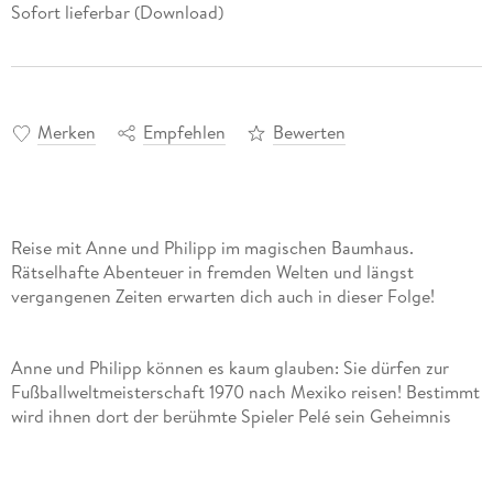
Sofort lieferbar (Download)
Merken
Empfehlen
Bewerten
Reise mit Anne und Philipp im magischen Baumhaus.
Rätselhafte Abenteuer in fremden Welten und längst
vergangenen Zeiten erwarten dich auch in dieser Folge!
Anne und Philipp können es kaum glauben: Sie dürfen zur
Fußballweltmeisterschaft 1970 nach Mexiko reisen! Bestimmt
wird ihnen dort der berühmte Spieler Pelé sein Geheimnis
verraten! Aber das Stadion ist riesig und voller begeisterter
Fußballfans wie sollen die Kinder nah genug an den
Fußballstar herankommen? Ihre Mission droht fast zu