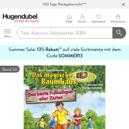
100 Tage Rückgaberecht***
Abholung in über 100 Filialen
Filiale
Konto
Merkzettel
Warenkorb
Hugendubel
Menu
Summer Sale:
13% Rabatt
auf viele Sortimente mit dem
12
mehr
Code
SOMMER13
erfahren
Band 50