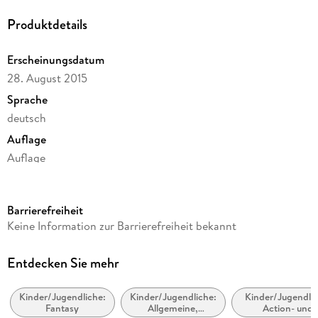
Produktdetails
Erscheinungsdatum
28. August 2015
Sprache
deutsch
Auflage
Auflage
Ausgabe
Gekürzt
Barrierefreiheit
Dateigröße
Keine Information zur Barrierefreiheit bekannt
51,00 MB
Laufzeit
Entdecken Sie mehr
71 Minuten
Kinder/Jugendliche:
Kinder/Jugendliche:
Kinder/Jugendlic
Altersempfehlung
Fantasy
Allgemeine,
Action- und
ab 8 Jahre