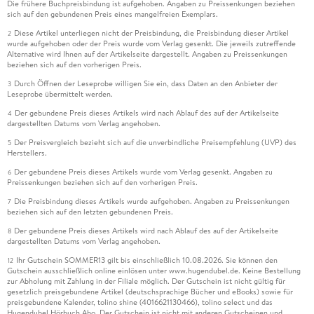
Die frühere Buchpreisbindung ist aufgehoben. Angaben zu Preissenkungen beziehen
sich auf den gebundenen Preis eines mangelfreien Exemplars.
Diese Artikel unterliegen nicht der Preisbindung, die Preisbindung dieser Artikel
2
wurde aufgehoben oder der Preis wurde vom Verlag gesenkt. Die jeweils zutreffende
Alternative wird Ihnen auf der Artikelseite dargestellt. Angaben zu Preissenkungen
beziehen sich auf den vorherigen Preis.
Durch Öffnen der Leseprobe willigen Sie ein, dass Daten an den Anbieter der
3
Leseprobe übermittelt werden.
Der gebundene Preis dieses Artikels wird nach Ablauf des auf der Artikelseite
4
dargestellten Datums vom Verlag angehoben.
Der Preisvergleich bezieht sich auf die unverbindliche Preisempfehlung (UVP) des
5
Herstellers.
Der gebundene Preis dieses Artikels wurde vom Verlag gesenkt. Angaben zu
6
Preissenkungen beziehen sich auf den vorherigen Preis.
Die Preisbindung dieses Artikels wurde aufgehoben. Angaben zu Preissenkungen
7
beziehen sich auf den letzten gebundenen Preis.
Der gebundene Preis dieses Artikels wird nach Ablauf des auf der Artikelseite
8
dargestellten Datums vom Verlag angehoben.
Ihr Gutschein SOMMER13 gilt bis einschließlich 10.08.2026. Sie können den
12
Gutschein ausschließlich online einlösen unter www.hugendubel.de. Keine Bestellung
zur Abholung mit Zahlung in der Filiale möglich. Der Gutschein ist nicht gültig für
gesetzlich preisgebundene Artikel (deutschsprachige Bücher und eBooks) sowie für
preisgebundene Kalender, tolino shine (4016621130466), tolino select und das
Hugendubel Hörbuch Abo. Der Gutschein ist nicht mit anderen Gutscheinen und