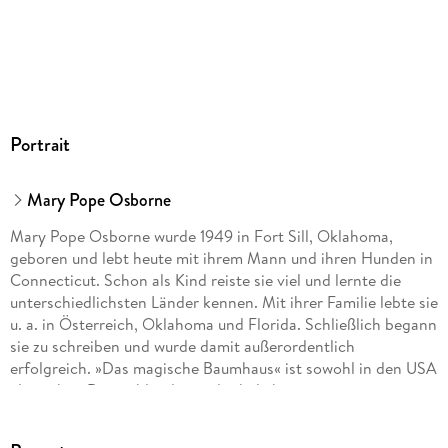
Audioinhalt
Hörbuch
GTIN
9783844912357
Portrait
Mary Pope Osborne
Mary Pope Osborne wurde 1949 in Fort Sill, Oklahoma,
geboren und lebt heute mit ihrem Mann und ihren Hunden in
Connecticut. Schon als Kind reiste sie viel und lernte die
unterschiedlichsten Länder kennen. Mit ihrer Familie lebte sie
u. a. in Österreich, Oklahoma und Florida. Schließlich begann
sie zu schreiben und wurde damit außerordentlich
erfolgreich. »Das magische Baumhaus« ist sowohl in den USA
als auch in Deutschland eine der beliebtesten
Kinderbuchreihen.