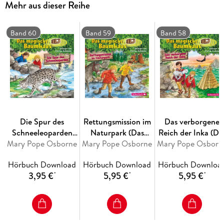
Mehr aus dieser Reihe
scheitern, doch dann entdecken Anne und Philipp das
Geheimnis wahrer Größe dort, wo sie es am wenigsten
erwarten
Band 60
Band 59
Band 58
Die Spur des
Rettungsmission im
Das verborgene
Schneeleoparden
Naturpark (Das
Reich der Inka (Da
Mary Pope Osborne
(Das magische
magische Baumhaus
Mary Pope Osborne
magische Baumhau
Mary Pope Osborn
Baumhaus 60)
59)
58)
Hörbuch Download
Hörbuch Download
Hörbuch Downloa
3,95 €
5,95 €
5,95 €
*
*
*