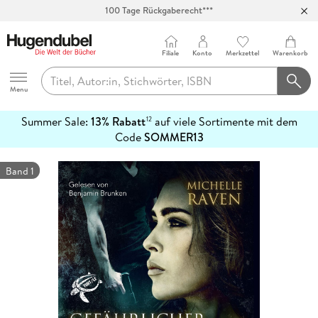
100 Tage Rückgaberecht***
Abholung in über 100 Filialen
Filiale
Konto
Merkzettel
Warenkorb
Hugendubel
Menu
Summer Sale:
13% Rabatt
auf viele Sortimente mit dem
12
mehr
Code
SOMMER13
erfahren
Band 1