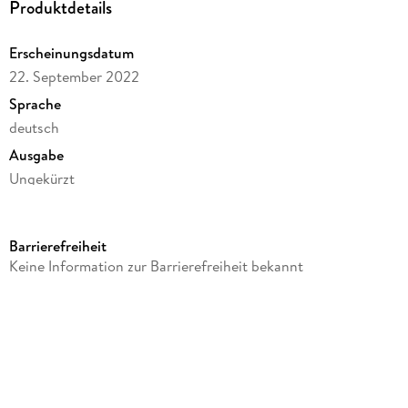
Produktdetails
Erscheinungsdatum
22. September 2022
Sprache
deutsch
Ausgabe
Ungekürzt
Dateigröße
606,96 MB
Barrierefreiheit
Laufzeit
Keine Information zur Barrierefreiheit bekannt
908 Minuten
Reihe
TURT/LE-Serie, 1
Autor/Autorin
Michelle Raven