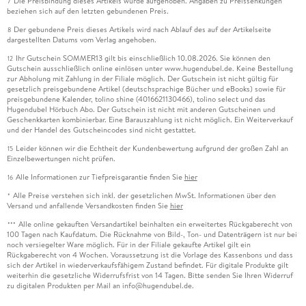
Die Preisbindung dieses Artikels wurde aufgehoben. Angaben zu Preissenkungen
7
beziehen sich auf den letzten gebundenen Preis.
Der gebundene Preis dieses Artikels wird nach Ablauf des auf der Artikelseite
8
dargestellten Datums vom Verlag angehoben.
Ihr Gutschein SOMMER13 gilt bis einschließlich 10.08.2026. Sie können den
12
Gutschein ausschließlich online einlösen unter www.hugendubel.de. Keine Bestellung
zur Abholung mit Zahlung in der Filiale möglich. Der Gutschein ist nicht gültig für
gesetzlich preisgebundene Artikel (deutschsprachige Bücher und eBooks) sowie für
preisgebundene Kalender, tolino shine (4016621130466), tolino select und das
Hugendubel Hörbuch Abo. Der Gutschein ist nicht mit anderen Gutscheinen und
Geschenkkarten kombinierbar. Eine Barauszahlung ist nicht möglich. Ein Weiterverkauf
und der Handel des Gutscheincodes sind nicht gestattet.
Leider können wir die Echtheit der Kundenbewertung aufgrund der großen Zahl an
15
Einzelbewertungen nicht prüfen.
Alle Informationen zur Tiefpreisgarantie finden Sie
hier
16
Alle Preise verstehen sich inkl. der gesetzlichen MwSt. Informationen über den
*
Versand und anfallende Versandkosten finden Sie
hier
Alle online gekauften Versandartikel beinhalten ein erweitertes Rückgaberecht von
***
100 Tagen nach Kaufdatum. Die Rücknahme von Bild-, Ton- und Datenträgern ist nur bei
noch versiegelter Ware möglich. Für in der Filiale gekaufte Artikel gilt ein
Rückgaberecht von 4 Wochen. Voraussetzung ist die Vorlage des Kassenbons und dass
sich der Artikel in wiederverkaufsfähigem Zustand befindet. Für digitale Produkte gilt
weiterhin die gesetzliche Widerrufsfrist von 14 Tagen. Bitte senden Sie Ihren Widerruf
zu digitalen Produkten per Mail an info@hugendubel.de.