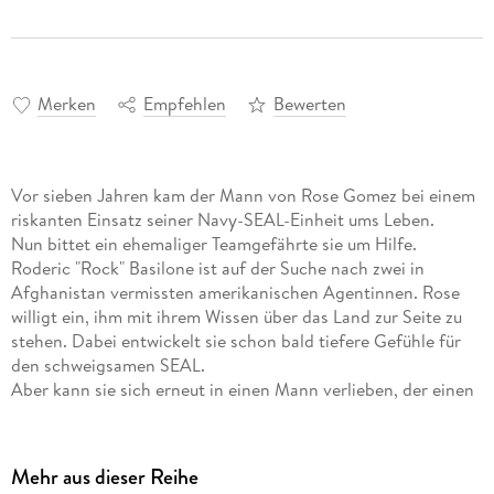
Merken
Empfehlen
Bewerten
Vor sieben Jahren kam der Mann von Rose Gomez bei einem
riskanten Einsatz seiner Navy-SEAL-Einheit ums Leben.
Nun bittet ein ehemaliger Teamgefährte sie um Hilfe.
Roderic "Rock" Basilone ist auf der Suche nach zwei in
Afghanistan vermissten amerikanischen Agentinnen. Rose
willigt ein, ihm mit ihrem Wissen über das Land zur Seite zu
stehen. Dabei entwickelt sie schon bald tiefere Gefühle für
den schweigsamen SEAL.
Aber kann sie sich erneut in einen Mann verlieben, der einen
solch gefährlichen Job hat?
Doch schon bald erhöht sich der Einsatz, denn die Spur der
Agentinnen führt direkt in die Festung eines berüchtigten
Mehr aus dieser Reihe
Warlords.