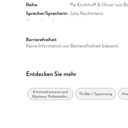
Reihe
Pia Kirchhoff & Oliver von Bo
Sprecher/Sprecherin
Julia Nachtmann
Originalsprache
deutsch
Produktart
MP3 format
Audioinhalt
Hörbuch
Barrierefreiheit
Keine Information zur Barrierefreiheit bekannt
Entdecken Sie mehr
Kriminalromane und
Thriller / Spannung
He
Mystery: Polizeiarbeit
& Forensik