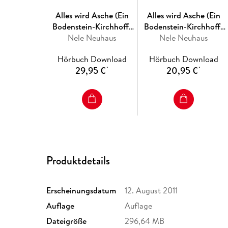
Alles wird Asche (Ein
Alles wird Asche (Ein
Bodenstein-Kirchhoff-
Bodenstein-Kirchhoff-
Nele Neuhaus
Krimi 12) (Ein
Nele Neuhaus
Krimi 12) (Ein
Bodenstein-Kirchhoff-
Bodenstein-Kirchhoff-
Hörbuch Download
Hörbuch Download
Krimi 12)
Krimi 12)
29,95 €
20,95 €
*
*
Produktdetails
Erscheinungsdatum
12. August 2011
Auflage
Auflage
Dateigröße
296,64 MB