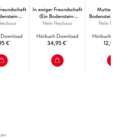
Freundschaft
In ewiger Freundschaft
Muttertag (Ein
denstein-
(Ein Bodenstein-
Bodenstein-Kirchhoff-
f-Krimi 10)
Neuhaus
Kirchhoff-Krimi 10)
Nele Neuhaus
Nele Neuhaus
Krimi 9)
 Download
Hörbuch Download
Hörbuch Download
95 €
34,95 €
12,95 €
*
*
*
ten