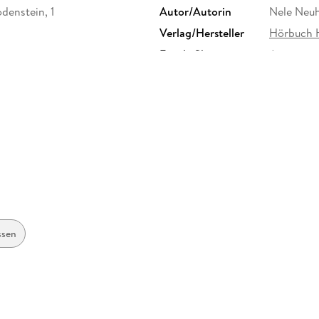
denstein, 1
Autor/Autorin
Nele Neu
Verlag/Hersteller
Hörbuch 
Family Sharing
Ja
Dateiformat
MP3
GTIN
9783844
ssen