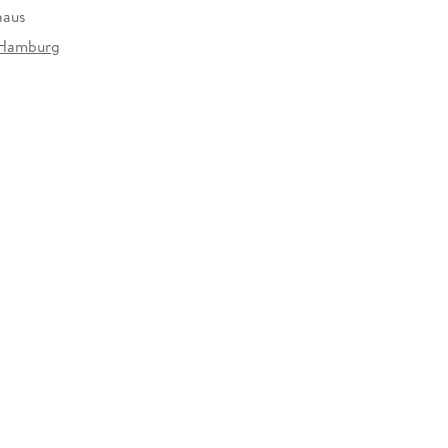
haus
Hamburg
904086