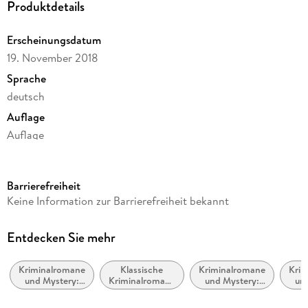
Produktdetails
Erscheinungsdatum
19. November 2018
Sprache
deutsch
Auflage
Auflage
Ausgabe
Gekürzt
Barrierefreiheit
Dateigröße
Keine Information zur Barrierefreiheit bekannt
529,16 MB
Laufzeit
Entdecken Sie mehr
736 Minuten
Kriminalromane
Klassische
Kriminalromane
Krim
Reihe
und Mystery:
Kriminalromane
und Mystery:
un
Pia Kirchhoff & Oliver von Bodenstein, 9
Polizeiarbeit &
und Mystery
weibliche
Erm
Forensik
Ermittler