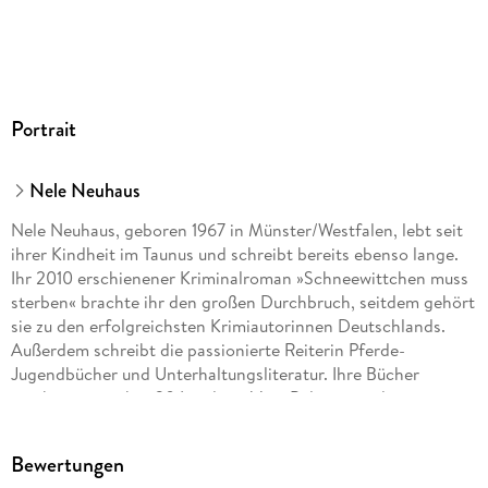
GTIN
9783844918779
Portrait
Nele Neuhaus
Nele Neuhaus, geboren 1967 in Münster/Westfalen, lebt seit
ihrer Kindheit im Taunus und schreibt bereits ebenso lange.
Ihr 2010 erschienener Kriminalroman »Schneewittchen muss
sterben« brachte ihr den großen Durchbruch, seitdem gehört
sie zu den erfolgreichsten Krimiautorinnen Deutschlands.
Außerdem schreibt die passionierte Reiterin Pferde-
Jugendbücher und Unterhaltungsliteratur. Ihre Bücher
erscheinen in über 30 Ländern. Vom Polizeipräsidenten
Westhessens wurde Nele Neuhaus zur
Kriminalhauptkommissarin ehrenhalber ernannt.
Bewertungen