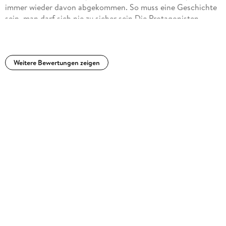
immer wieder davon abgekommen. So muss eine Geschichte
sein, man darf sich nie zu sicher sein.Die Protagonisten
waren wirklich gut beschrieben und die meisten auch recht
sympathisch. Die Sprecherin hat es auch sehr toll gelesen.
Ich habe ja immer Probleme mit weiblichen Sprechern, aber
Julia Nachtmann hat es super gemacht. Auf jeden Fall ist es
Weitere Bewertungen zeigen
sehr zu empfehlen.