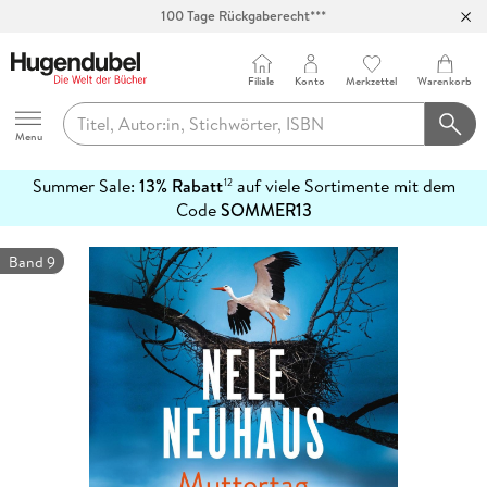
Abholung in über 100 Filialen
Filiale
Konto
Merkzettel
Warenkorb
Hugendubel
Menu
Summer Sale:
13% Rabatt
auf viele Sortimente mit dem
12
mehr
Code
SOMMER13
erfahren
Band 9