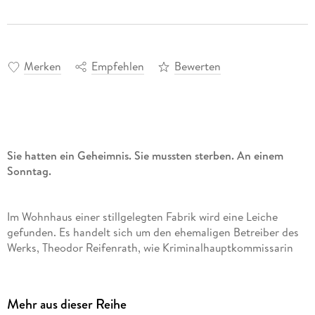
Merken
Empfehlen
Bewerten
Sie hatten ein Geheimnis. Sie mussten sterben. An einem
Sonntag.
Im Wohnhaus einer stillgelegten Fabrik wird eine Leiche
gefunden. Es handelt sich um den ehemaligen Betreiber des
Werks, Theodor Reifenrath, wie Kriminalhauptkommissarin
Pia Sander feststellt. In einem Hundezwinger machen sie und
ihr Chef Oliver von Bodenstein eine grausige Entdeckung:
Neben einem fast verhungerten Hund liegen menschliche
Mehr aus dieser Reihe
Knochen verstreut und die Spurensicherung fördert immer