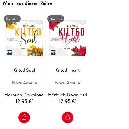
Mehr aus dieser Reihe
jede Menge Überraschungen. Mit der rauen Wildnis
Schottlands, einem Highlander zum Verlieben und Happy-
End-Feeling.
Band 3
Band 3
In sich geschlossener Schottland-Liebesroman. Kann
unabhängig von anderen Büchern der Reihe gelesen werden.
Kilted Soul
Kilted Heart
Nora Amelie
Nora Amelie
Hörbuch Download
Hörbuch Download
12,95 €
12,95 €
*
*