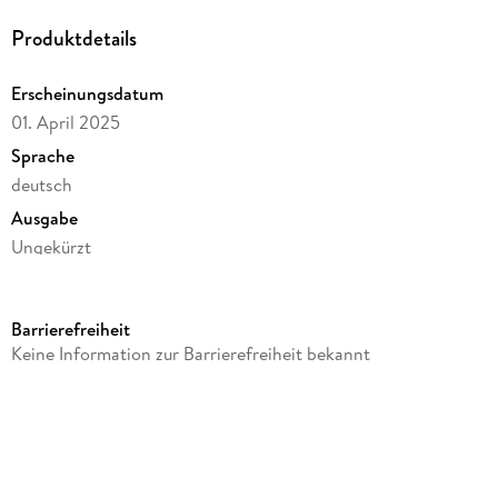
Produktdetails
Erscheinungsdatum
01. April 2025
Sprache
deutsch
Ausgabe
Ungekürzt
Dateigröße
399,24 MB
Barrierefreiheit
Laufzeit
Keine Information zur Barrierefreiheit bekannt
634 Minuten
Reihe
Schotten, Highlands und die Liebe, 1
Autor/Autorin
Nora Amelie