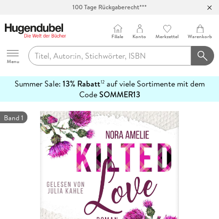
100 Tage Rückgaberecht***
Abholung in über 100 Filialen
Filiale
Konto
Merkzettel
Warenkorb
Hugendubel
Menu
Summer Sale:
13% Rabatt
auf viele Sortimente mit dem
12
mehr
Code
SOMMER13
erfahren
Band 1