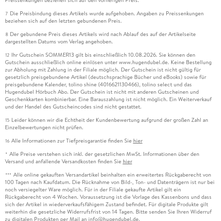
Die Preisbindung dieses Artikels wurde aufgehoben. Angaben zu Preissenkungen
7
beziehen sich auf den letzten gebundenen Preis.
Der gebundene Preis dieses Artikels wird nach Ablauf des auf der Artikelseite
8
dargestellten Datums vom Verlag angehoben.
Ihr Gutschein SOMMER13 gilt bis einschließlich 10.08.2026. Sie können den
12
Gutschein ausschließlich online einlösen unter www.hugendubel.de. Keine Bestellung
zur Abholung mit Zahlung in der Filiale möglich. Der Gutschein ist nicht gültig für
gesetzlich preisgebundene Artikel (deutschsprachige Bücher und eBooks) sowie für
preisgebundene Kalender, tolino shine (4016621130466), tolino select und das
Hugendubel Hörbuch Abo. Der Gutschein ist nicht mit anderen Gutscheinen und
Geschenkkarten kombinierbar. Eine Barauszahlung ist nicht möglich. Ein Weiterverkauf
und der Handel des Gutscheincodes sind nicht gestattet.
Leider können wir die Echtheit der Kundenbewertung aufgrund der großen Zahl an
15
Einzelbewertungen nicht prüfen.
Alle Informationen zur Tiefpreisgarantie finden Sie
hier
16
Alle Preise verstehen sich inkl. der gesetzlichen MwSt. Informationen über den
*
Versand und anfallende Versandkosten finden Sie
hier
Alle online gekauften Versandartikel beinhalten ein erweitertes Rückgaberecht von
***
100 Tagen nach Kaufdatum. Die Rücknahme von Bild-, Ton- und Datenträgern ist nur bei
noch versiegelter Ware möglich. Für in der Filiale gekaufte Artikel gilt ein
Rückgaberecht von 4 Wochen. Voraussetzung ist die Vorlage des Kassenbons und dass
sich der Artikel in wiederverkaufsfähigem Zustand befindet. Für digitale Produkte gilt
weiterhin die gesetzliche Widerrufsfrist von 14 Tagen. Bitte senden Sie Ihren Widerruf
zu digitalen Produkten per Mail an info@hugendubel.de.