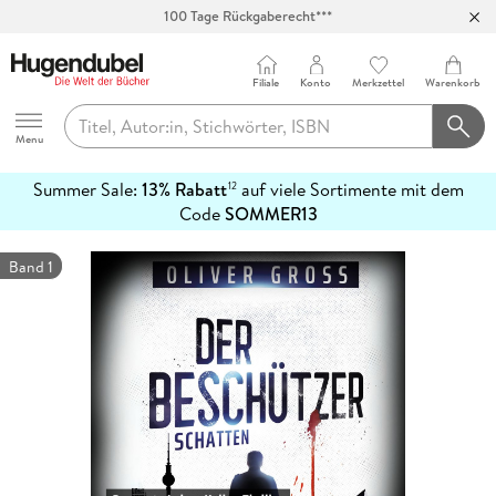
100 Tage Rückgaberecht***
Abholung in über 100 Filialen
Filiale
Konto
Merkzettel
Warenkorb
Hugendubel
Menu
Summer Sale:
13% Rabatt
auf viele Sortimente mit dem
12
mehr
Code
SOMMER13
erfahren
Band 1