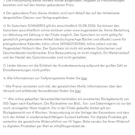
Die Preisbindung dieses Artikels wurde aufgehoben. Angaben zu Preissenkungen
7
beziehen sich auf den letzten gebundenen Preis.
Der gebundene Preis dieses Artikels wird nach Ablauf des auf der Artikelseite
8
dargestellten Datums vom Verlag angehoben.
Ihr Gutschein SOMMER13 gilt bis einschließlich 10.08.2026. Sie können den
12
Gutschein ausschließlich online einlösen unter www.hugendubel.de. Keine Bestellung
zur Abholung mit Zahlung in der Filiale möglich. Der Gutschein ist nicht gültig für
gesetzlich preisgebundene Artikel (deutschsprachige Bücher und eBooks) sowie für
preisgebundene Kalender, tolino shine (4016621130466), tolino select und das
Hugendubel Hörbuch Abo. Der Gutschein ist nicht mit anderen Gutscheinen und
Geschenkkarten kombinierbar. Eine Barauszahlung ist nicht möglich. Ein Weiterverkauf
und der Handel des Gutscheincodes sind nicht gestattet.
Leider können wir die Echtheit der Kundenbewertung aufgrund der großen Zahl an
15
Einzelbewertungen nicht prüfen.
Alle Informationen zur Tiefpreisgarantie finden Sie
hier
16
Alle Preise verstehen sich inkl. der gesetzlichen MwSt. Informationen über den
*
Versand und anfallende Versandkosten finden Sie
hier
Alle online gekauften Versandartikel beinhalten ein erweitertes Rückgaberecht von
***
100 Tagen nach Kaufdatum. Die Rücknahme von Bild-, Ton- und Datenträgern ist nur bei
noch versiegelter Ware möglich. Für in der Filiale gekaufte Artikel gilt ein
Rückgaberecht von 4 Wochen. Voraussetzung ist die Vorlage des Kassenbons und dass
sich der Artikel in wiederverkaufsfähigem Zustand befindet. Für digitale Produkte gilt
weiterhin die gesetzliche Widerrufsfrist von 14 Tagen. Bitte senden Sie Ihren Widerruf
zu digitalen Produkten per Mail an info@hugendubel.de.