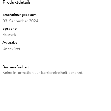
Produktdetails
Erscheinungsdatum
03. September 2024
Sprache
deutsch
Ausgabe
Ungekürzt
Dateigröße
351,74 MB
Barrierefreiheit
Laufzeit
Keine Information zur Barrierefreiheit bekannt
520 Minuten
Altersempfehlung
ab 18 Jahre
Reihe
Die Lukas Keller Thriller, 1