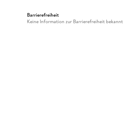
Dateiformat
MP3
GTIN
7421037815529
Barrierefreiheit
Keine Information zur Barrierefreiheit bekannt