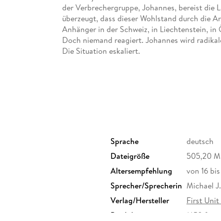
der Verbrechergruppe, Johannes, bereist die 
überzeugt, dass dieser Wohlstand durch die A
Anhänger in der Schweiz, in Liechtenstein, i
Doch niemand reagiert. Johannes wird radikale
Kommissar Steven Plodowski stellt sich mit s
immer mehr in die Welt der Schwabenkinder ei
Sprache
deutsch
Dateigröße
505,20 
Altersempfehlung
von 16 bi
Sprecher/Sprecherin
Michael J
Verlag/Hersteller
First Unit
Produktart
MP3 form