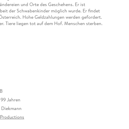
Ländereien und Orte des Geschehens. Er ist
rbeit der Schwabenkinder möglich wurde. Er findet
n Österreich. Hohe Geldzahlungen werden gefordert.
r. Tiere liegen tot auf dem Hof. Menschen sterben.
einen Kollegen der Gewalt entgegen und taucht
n.
MB
s 99 Jahren
. Diekmann
 Productions
at