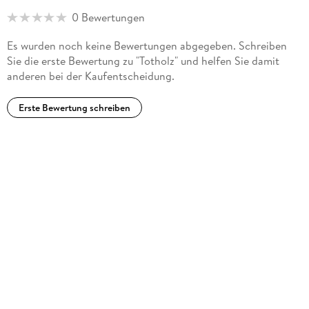
umsetzen können.Im Jahr 2002 erhielt er den Kulturpreis des
0 Bewertungen
Kreises Euskirchen.Seit 2007 führt er mit seiner Frau Monika
in Hillesheim das »Kriminalhaus« mit dem »Deutschen Krimi-
Es wurden noch keine Bewertungen abgegeben. Schreiben
Archiv« mit 30.000 Bänden, dem »Café Sherlock« und der
Sie die erste Bewertung zu "Totholz" und helfen Sie damit
Buchhandlung »Lesezeichen«.
anderen bei der Kaufentscheidung.
www.ralfkramp.dewww.kriminalhaus.de
Erste Bewertung schreiben