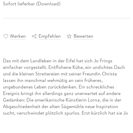
Sofort lieferbar (Download)
Merken
Empfehlen
Bewerten
Das mit dem Landleben in der Eifel hat sich Jo Frings
einfacher vorgestellt. Entflohene Kühe, ein undichtes Dach
und die kleinen Streitereien mit seiner Freundin Christa
lassen ihn manchmal wehmütig an sein früheres,
ungebundenes Leben zurückdenken. Ein schreckliches
Ereignis bringt ihn allerdings ganz unerwartet auf andere
Gedanken: Die amerikanische Künstlerin Lorna, die in der
Abgeschiedenheit der alten Sägemühle neue Inspiration
sucht, verschwindet plötzlich spurlos. Erst kürzlich hat sie Jo
gegenüber einen mysteriösen Fund im Wald erwähnt und
damit seine Neugier geweckt. Lornas Verschwinden ist nur
der Auftakt einer Reihe schrecklicher Geschehnisse. Ohne es