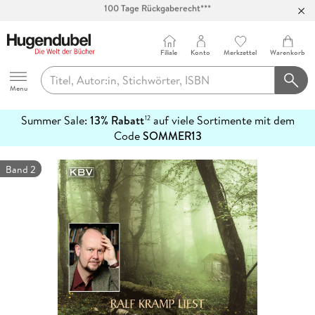
Abholung in über 100 Filialen
Filiale
Konto
Merkzettel
Warenkorb
Hugendubel
Menu
Summer Sale:
13% Rabatt
auf viele Sortimente mit dem
12
mehr
Code
SOMMER13
erfahren
Band 2