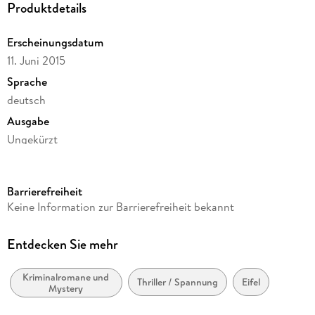
Produktdetails
zu ahnen, gerät Jo bei der Suche nach den Hintergründen in
ein Netz von tragischen Verstrickungen, das vor vielen
Erscheinungsdatum
Jahren scheinbar unbemerkt geknüpft wurde.
11. Juni 2015
Sprache
deutsch
Ausgabe
Ungekürzt
Laufzeit
406 Minuten
Barrierefreiheit
Reihe
Keine Information zur Barrierefreiheit bekannt
Jo Frings, 2
Autor/Autorin
Entdecken Sie mehr
Ralf Kramp
Kriminalromane und
Sprecher/Sprecherin
Thriller / Spannung
Eifel
Mystery
Ralf Kramp