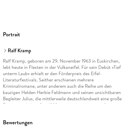
Portrait
Ralf Kramp
Ralf Kramp, geboren am 29. November 1963 in Euskirchen,
lebt heute in Flesten in der Vulkaneifel. Für sein Debüt »Tief
unterm Laub« erhielt er den Förderpreis des Eifel-
Literaturfestivals. Seither erschienen mehrere
Kriminalromane, unter anderem auch die Reihe um den
kauzigen Helden Herbie Feldmann und seinen unsichtbaren
Begleiter Julius, die mittlerweile deutschlandweit eine große
Fangemeinde hat. Seit 1998 veranstaltet er mit großem
Erfolg unter dem Titel "Blutspur" Krimiwochenenden in der
Eifel, bei denen hartgesottene Krimifans ihr angelesenes
Bewertungen
"Fachwissen" endlich bei einer Live-Mördersuche in die Tat