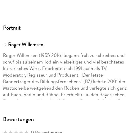
Portrait
Roger Willemsen
Roger Willemsen (1955 2016) begann früh zu schreiben und
schuf bis zu seinem Tod ein vielseitiges und viel beachtetes
literarisches Werk. Er arbeitete ab 1991 auch als TV-
Moderator, Regisseur und Produzent. "Der letzte
Bannerträger des Bildungsfernsehens" (BZ) kehrte 2001 der
Mattscheibe weitgehend den Rücken und verlegte sich ganz
auf Buch, Radio und Bühne. Er erhielt u. a. den Bayerischen
Fernsehpreis und den Adolf-Grimme-Preis in Gold, den Prix
Pantheon-Sonderpreis, den Deutschen Hörbuchpreis und die
Ehrengabe der Heinrich-Heine-Gesellschaft.
Bewertungen
Willemsen war Honorarprofessor für Literaturwissenschaft
0 Bewertungen