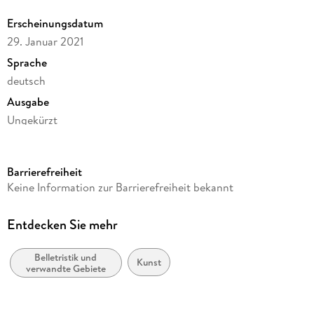
versteht sich als Hommage an seinen Schöpfer.
Erscheinungsdatum
29. Januar 2021
Sprache
deutsch
Ausgabe
Ungekürzt
Dateigröße
83,45 MB
Barrierefreiheit
Laufzeit
Keine Information zur Barrierefreiheit bekannt
88 Minuten
Autor/Autorin
Entdecken Sie mehr
Roger Willemsen
Belletristik und
Sprecher/Sprecherin
Kunst
verwandte Gebiete
Maria Schrader
Komponiert von