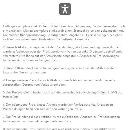
Mängelexemplare sind Bücher mit leichten Beschädigungen, die das Lesen aber nicht
1
einschränken. Mängelexemplare sind durch einen Stempel als solche gekennzeichnet.
Die frühere Buchpreisbindung ist aufgehoben. Angaben zu Preissenkungen beziehen
sich auf den gebundenen Preis eines mangelfreien Exemplars.
Diese Artikel unterliegen nicht der Preisbindung, die Preisbindung dieser Artikel
2
wurde aufgehoben oder der Preis wurde vom Verlag gesenkt. Die jeweils zutreffende
Alternative wird Ihnen auf der Artikelseite dargestellt. Angaben zu Preissenkungen
beziehen sich auf den vorherigen Preis.
Durch Öffnen der Leseprobe willigen Sie ein, dass Daten an den Anbieter der
3
Leseprobe übermittelt werden.
Der gebundene Preis dieses Artikels wird nach Ablauf des auf der Artikelseite
4
dargestellten Datums vom Verlag angehoben.
Der Preisvergleich bezieht sich auf die unverbindliche Preisempfehlung (UVP) des
5
Herstellers.
Der gebundene Preis dieses Artikels wurde vom Verlag gesenkt. Angaben zu
6
Preissenkungen beziehen sich auf den vorherigen Preis.
Die Preisbindung dieses Artikels wurde aufgehoben. Angaben zu Preissenkungen
7
beziehen sich auf den letzten gebundenen Preis.
Der gebundene Preis dieses Artikels wird nach Ablauf des auf der Artikelseite
8