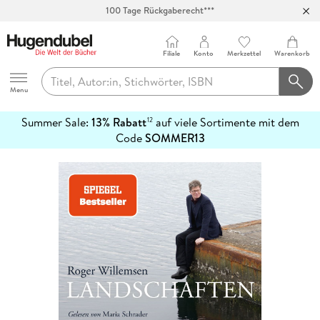
100 Tage Rückgaberecht***
Abholung in über 100 Filialen
Filiale
Konto
Merkzettel
Warenkorb
Hugendubel
Menu
Summer Sale:
13% Rabatt
auf viele Sortimente mit dem
12
mehr
Code
SOMMER13
erfahren