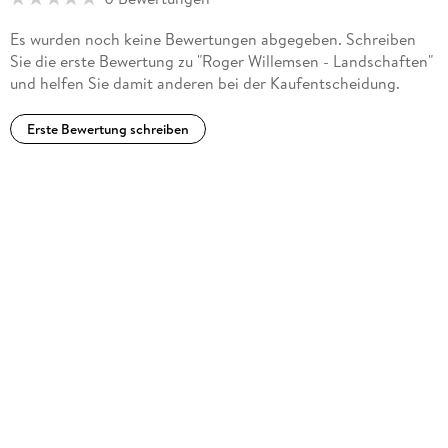
und Schirmherr des Afghanischen Frauenvereins. Zuletzt
erschien im S. Fischer Verlag "Musik! Über ein Lebensgefühl".
Es wurden noch keine Bewertungen abgegeben. Schreiben
Sie die erste Bewertung zu "Roger Willemsen - Landschaften"
und helfen Sie damit anderen bei der Kaufentscheidung.
Erste Bewertung schreiben