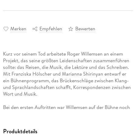
Merken
Empfehlen
Bewerten
Kurz vor seinem Tod arbeitete Roger Willemsen an einem
Projekt, das seine größten Leidenschaften zusammenführen
sollte: das Reisen, die Musik, die Lektüre und das Schreiben.
Mit Franziska Hölscher und Marianna Shirinyan entwarf er
ein Bühnenprogramm, das Brückenschläge zwischen Klang-
und Sprachlandschaften schafft, Korrespondenzen zwischen
Bei den ersten Auftritten war Willemsen auf der Bühne noch
dabei, dann musste er sich aufgrund seiner Krebserkrankung
zurückziehen. Auf seinen Wunsch hin übernahm die
Schauspielerin Maria Schrader seinen Vortragspart. In dieser
Produktdetails
Besetzung wird das Programm bis heute aufgeführt und