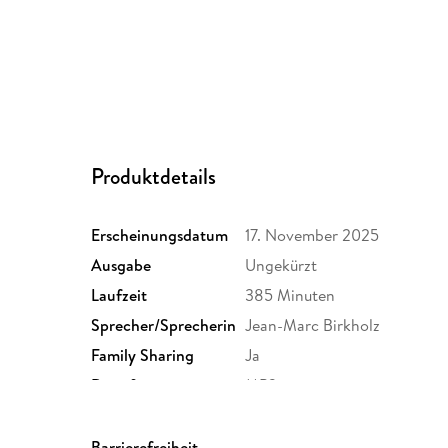
Produktdetails
Erscheinungsdatum
17. November 2025
Ausgabe
Ungekürzt
Laufzeit
385 Minuten
Sprecher/Sprecherin
Jean-Marc Birkholz
Family Sharing
Ja
Dateiformat
MP3
GTIN
4069829157780
Barrierefreiheit