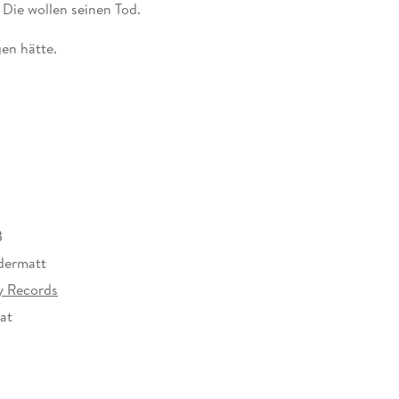
en hätte.
B
ermatt
y Records
at