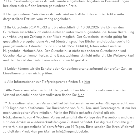
Die Preisbindung dieses Artikels wurde aufgehoben. Angaben zu Preissenkungen
7
beziehen sich auf den letzten gebundenen Preis.
Der gebundene Preis dieses Artikels wird nach Ablauf des auf der Artikelseite
8
dargestellten Datums vom Verlag angehoben.
Ihr Gutschein SOMMER13 gilt bis einschließlich 10.08.2026. Sie können den
12
Gutschein ausschließlich online einlösen unter www.hugendubel.de. Keine Bestellung
zur Abholung mit Zahlung in der Filiale möglich. Der Gutschein ist nicht gültig für
gesetzlich preisgebundene Artikel (deutschsprachige Bücher und eBooks) sowie für
preisgebundene Kalender, tolino shine (4016621130466), tolino select und das
Hugendubel Hörbuch Abo. Der Gutschein ist nicht mit anderen Gutscheinen und
Geschenkkarten kombinierbar. Eine Barauszahlung ist nicht möglich. Ein Weiterverkauf
und der Handel des Gutscheincodes sind nicht gestattet.
Leider können wir die Echtheit der Kundenbewertung aufgrund der großen Zahl an
15
Einzelbewertungen nicht prüfen.
Alle Informationen zur Tiefpreisgarantie finden Sie
hier
16
Alle Preise verstehen sich inkl. der gesetzlichen MwSt. Informationen über den
*
Versand und anfallende Versandkosten finden Sie
hier
Alle online gekauften Versandartikel beinhalten ein erweitertes Rückgaberecht von
***
100 Tagen nach Kaufdatum. Die Rücknahme von Bild-, Ton- und Datenträgern ist nur bei
noch versiegelter Ware möglich. Für in der Filiale gekaufte Artikel gilt ein
Rückgaberecht von 4 Wochen. Voraussetzung ist die Vorlage des Kassenbons und dass
sich der Artikel in wiederverkaufsfähigem Zustand befindet. Für digitale Produkte gilt
weiterhin die gesetzliche Widerrufsfrist von 14 Tagen. Bitte senden Sie Ihren Widerruf
zu digitalen Produkten per Mail an info@hugendubel.de.