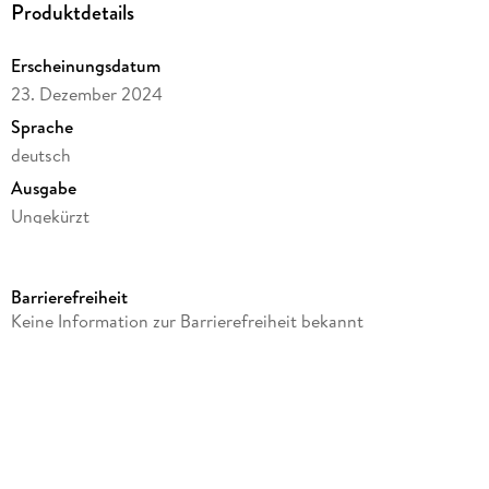
Produktdetails
Prädikat: Spannung garantiert.
Erscheinungsdatum
23. Dezember 2024
Sprache
deutsch
Ausgabe
Ungekürzt
Dateigröße
212,84 MB
Barrierefreiheit
Laufzeit
Keine Information zur Barrierefreiheit bekannt
307 Minuten
Autor/Autorin
Ruben Schwarz
Sprecher/Sprecherin
Janina Fesser