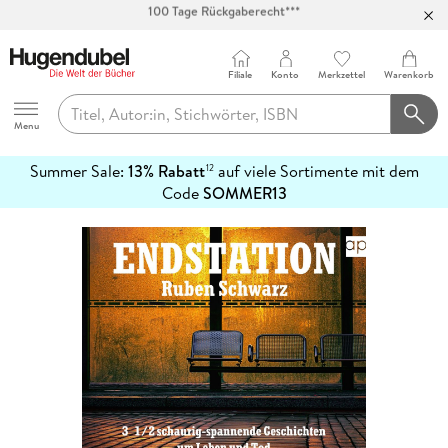
Abholung in über 100 Filialen
Filiale
Konto
Merkzettel
Warenkorb
Hugendubel
Menu
Summer Sale:
13% Rabatt
auf viele Sortimente mit dem
12
mehr
Code
SOMMER13
erfahren