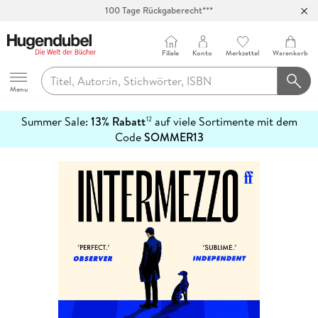
100 Tage Rückgaberecht***
Abholung in über 100 Filialen
Filiale
Konto
Merkzettel
Warenkorb
Hugendubel
Menu
Summer Sale:
13% Rabatt
auf viele Sortimente mit dem
12
mehr
Code
SOMMER13
erfahren