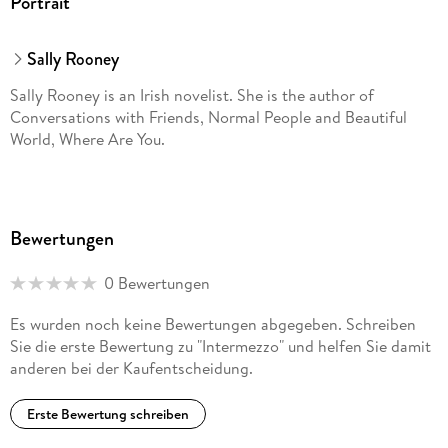
Portrait
'I'm envious of anyone yet to read this, you're in for a treat.'
Anon
Sally Rooney
'The characters are brilliant; complex, heartful, raw and
Sally Rooney is an Irish novelist. She is the author of
impactful.' S. Payne
Conversations with Friends, Normal People and Beautiful
World, Where Are You.
'Shows dazzling skill but also heart-wrenching compassion
and humanity.' Tom
Bewertungen
Sally Rooney's book Intermezzo was a bestseller w/c
0 Bewertungen
30/09/2024
Es wurden noch keine Bewertungen abgegeben. Schreiben
Sie die erste Bewertung zu "Intermezzo" und helfen Sie damit
anderen bei der Kaufentscheidung.
Erste Bewertung schreiben