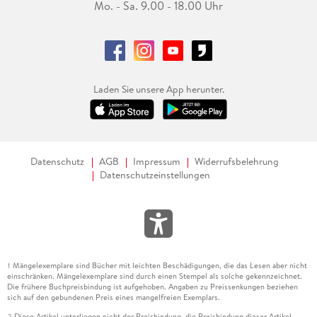
Mo. - Sa. 9.00 - 18.00 Uhr
Laden Sie unsere App herunter.
Datenschutz
AGB
Impressum
Widerrufsbelehrung
Datenschutzeinstellungen
Mängelexemplare sind Bücher mit leichten Beschädigungen, die das Lesen aber nicht
1
einschränken. Mängelexemplare sind durch einen Stempel als solche gekennzeichnet.
Die frühere Buchpreisbindung ist aufgehoben. Angaben zu Preissenkungen beziehen
sich auf den gebundenen Preis eines mangelfreien Exemplars.
Diese Artikel unterliegen nicht der Preisbindung, die Preisbindung dieser Artikel
2