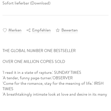
Sofort lieferbar (Download)
Merken
Empfehlen
Bewerten
THE GLOBAL NUMBER ONE BESTSELLER
OVER ONE MILLION COPIES SOLD
'I read it in a state of rapture.' SUNDAY TIMES
'A tender, funny page-turner.'OBSERVER
'Come for the romance, stay for the meaning of life.' IRISH
TIMES
'A breathtakingly intimate look at love and desire in its many
different forms.' RED
From the author of the multimillion-copy bestseller Normal