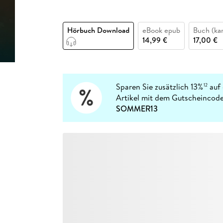
Fremdsprachige Bücher
n Lernhilfen
 Jugendbücher
eiber
Hörbuch Downloads im Bundle
cher
 Vergleich
 Puzzlezubehör
Lernen
New Adult
STABILO
Taschenbücher
hilfen
hriller
 Backen
er
lender
Ratgeber
Hörbuch Download
eBook epub
Buch (kar
op
14,99 €
17,00 €
hriller
Romance
Sachbücher
precher:innen
Science Fiction
Sparen Sie zusätzlich 13%
auf 
12
Fremdsprachige Bücher
Artikel mit dem Gutscheincode
SOMMER13