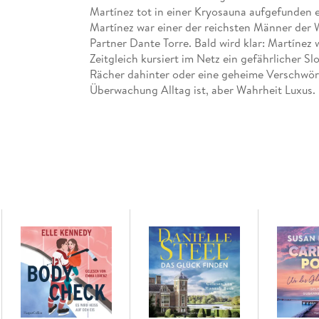
Martínez tot in einer Kryosauna aufgefunden 
Martínez war einer der reichsten Männer der 
Partner Dante Torre. Bald wird klar: Martínez 
Zeitgleich kursiert im Netz ein gefährlicher Sl
Rächer dahinter oder eine geheime Verschwöru
Überwachung Alltag ist, aber Wahrheit Luxus.
schärfen, um dem Mörder zuvorzukommen.
Mit hochaktuellen Themen in intelligenten, pac
Stimmen des italienischen Spannungsromans.