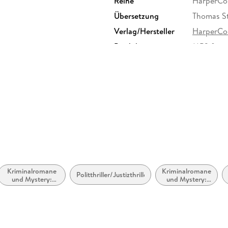
Reihe
HarperCol
Übersetzung
Thomas S
Verlag/Hersteller
HarperCol
Produktart
MP3 form
Audioinhalt
Hörbuch
Kriminalromane
Kriminalromane
Politthriller/Justizthriller
und Mystery:
und Mystery:
Privatdetektive /
weibliche
Amateurdetektive
Ermittler