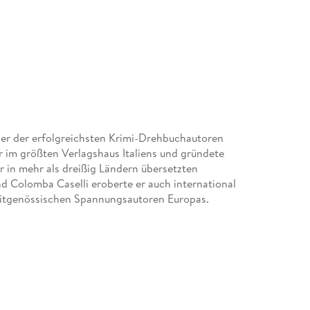
ner der erfolgreichsten Krimi-Drehbuchautoren
r im größten Verlagshaus Italiens und gründete
r in mehr als dreißig Ländern übersetzten
und Colomba Caselli eroberte er auch international
n zeitgenössischen Spannungsautoren Europas.