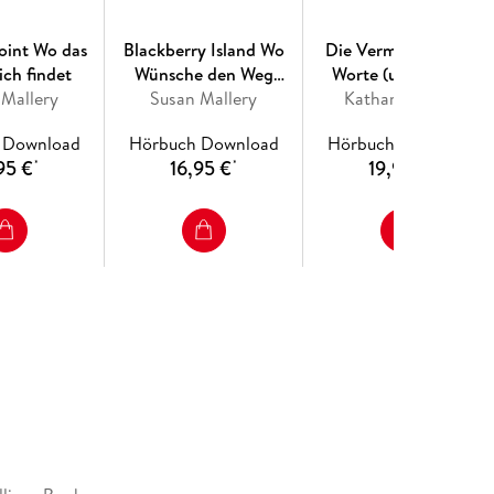
Point Wo das
Blackberry Island Wo
Die Vermesserin der
ich findet
Wünsche den Weg
Worte (ungekürzt)
 Mallery
Susan Mallery
weisen
Katharina Seck
 Download
Hörbuch Download
Hörbuch Download
95 €
16,95 €
19,95 €
*
*
*