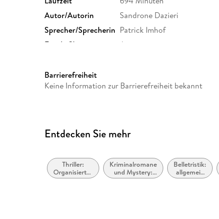
Laufzeit
694 Minuten
Autor/Autorin
Sandrone Dazieri
Sprecher/Sprecherin
Patrick Imhof
Family Sharing
Ja
Dateiformat
MP3
GTIN
9783365013601
Barrierefreiheit
Keine Information zur Barrierefreiheit bekannt
Entdecken Sie mehr
Thriller:
Kriminalromane
Belletristik:
Organisiertes
und Mystery:
allgemein
Verbrechen
Polizeiarbeit &
und
Forensik
literarisch,
nicht nach
Genre