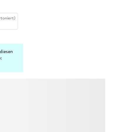
toniert)
diesen
: