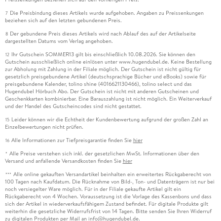
Die Preisbindung dieses Artikels wurde aufgehoben. Angaben zu Preissenkungen
7
beziehen sich auf den letzten gebundenen Preis.
Der gebundene Preis dieses Artikels wird nach Ablauf des auf der Artikelseite
8
dargestellten Datums vom Verlag angehoben.
Ihr Gutschein SOMMER13 gilt bis einschließlich 10.08.2026. Sie können den
12
Gutschein ausschließlich online einlösen unter www.hugendubel.de. Keine Bestellung
zur Abholung mit Zahlung in der Filiale möglich. Der Gutschein ist nicht gültig für
gesetzlich preisgebundene Artikel (deutschsprachige Bücher und eBooks) sowie für
preisgebundene Kalender, tolino shine (4016621130466), tolino select und das
Hugendubel Hörbuch Abo. Der Gutschein ist nicht mit anderen Gutscheinen und
Geschenkkarten kombinierbar. Eine Barauszahlung ist nicht möglich. Ein Weiterverkauf
und der Handel des Gutscheincodes sind nicht gestattet.
Leider können wir die Echtheit der Kundenbewertung aufgrund der großen Zahl an
15
Einzelbewertungen nicht prüfen.
Alle Informationen zur Tiefpreisgarantie finden Sie
hier
16
Alle Preise verstehen sich inkl. der gesetzlichen MwSt. Informationen über den
*
Versand und anfallende Versandkosten finden Sie
hier
Alle online gekauften Versandartikel beinhalten ein erweitertes Rückgaberecht von
***
100 Tagen nach Kaufdatum. Die Rücknahme von Bild-, Ton- und Datenträgern ist nur bei
noch versiegelter Ware möglich. Für in der Filiale gekaufte Artikel gilt ein
Rückgaberecht von 4 Wochen. Voraussetzung ist die Vorlage des Kassenbons und dass
sich der Artikel in wiederverkaufsfähigem Zustand befindet. Für digitale Produkte gilt
weiterhin die gesetzliche Widerrufsfrist von 14 Tagen. Bitte senden Sie Ihren Widerruf
zu digitalen Produkten per Mail an info@hugendubel.de.