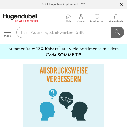
100 Tage Rückgaberecht***
Abholung in über 100 Filialen
Filiale
Konto
Merkzettel
Warenkorb
Hugendubel
Menu
Summer Sale:
13% Rabatt
auf viele Sortimente mit dem
12
mehr
Code
SOMMER13
erfahren