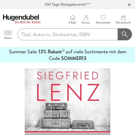
100 Tage Rückgaberecht***
Abholung in über 100 Filialen
Filiale
Konto
Merkzettel
Warenkorb
Hugendubel
Menu
Summer Sale:
13% Rabatt
auf viele Sortimente mit dem
12
mehr
Code
SOMMER13
erfahren