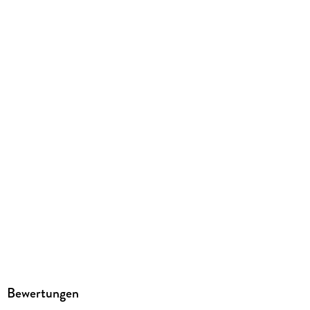
SAGA Egmont
Family Sharing
Ja
Produktart
MP3 format
Dateiformat
MP3
Audioinhalt
Hörbuch
GTIN
9788726970661
Bewertungen