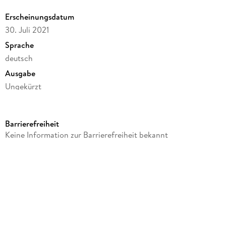
Erscheinungsdatum
30. Juli 2021
Sprache
deutsch
Ausgabe
Ungekürzt
Dateigröße
297,22 MB
Barrierefreiheit
Laufzeit
Keine Information zur Barrierefreiheit bekannt
461 Minuten
Autor/Autorin
Siegfried Lenz
Sprecher/Sprecherin
Siegfried Lenz
Verlag/Hersteller