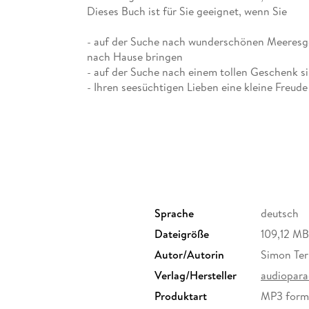
Dieses Buch ist für Sie geeignet, wenn Sie
- auf der Suche nach wunderschönen Meeresges
nach Hause bringen
- auf der Suche nach einem tollen Geschenk s
- Ihren seesüchtigen Lieben eine kleine Freude
- das Meer lieben, gerne reisen, lesen und vi
- gerne seelenfrohe, positive und emotionale 
- wundervolle Geschichten vom Meer mit Seel
- gerne Erzählungen über Strand und Wellen, 
Sonnenuntergänge lesen
- das Meer lieben und es Ihre zweite Heimat is
Simon Ternyik ist Manager von Sozial- und Ges
Sozialpädagoge, Sozialarbeiter B. A. sowie e
Sprache
deutsch
Freistaates Bayern zur Hochbegabtenförderun
Dateigröße
109,12 MB
Das Max Weber-Programm zielt auf fachliche 
Ternyik leitete viele Jahre lang Umweltbildung
Autor/Autorin
Simon Ter
50 000 Kinder unsere Natur und Heimat entdec
Verlag/Hersteller
audiopara
Jäger und Fischer und verbringt die meiste Zeit
Produktart
MP3 form
Meer und bereist die Welt mit seiner Familie. In 