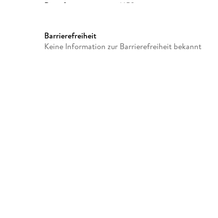
Dateiformat
MP3
GTIN
9783987473210
Barrierefreiheit
Keine Information zur Barrierefreiheit bekannt