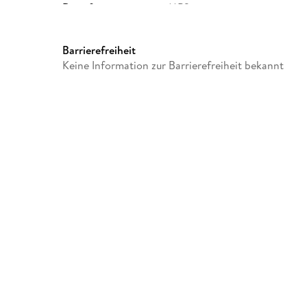
Dateiformat
MP3
GTIN
9783987476280
Barrierefreiheit
Keine Information zur Barrierefreiheit bekannt