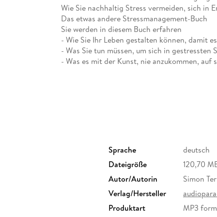
Wie Sie nachhaltig Stress vermeiden, sich in 
Das etwas andere Stressmanagement-Buch
Sie werden in diesem Buch erfahren
- Wie Sie Ihr Leben gestalten können, damit es 
- Was Sie tun müssen, um sich in gestressten 
- Was es mit der Kunst, nie anzukommen, auf s
- Was die größten Stressoren im Leben sind
- Wie Sie die Säulen der Resilienz (psychische
- Wie Sie schwere Krisen zu Ihrem Vorteil nutz
- Welche Werte ein stressfreies Leben fördern
- Was es mit dem Erste Hilfe-Koffer in stressi
Simon Ternyik ist Manager von Sozial- und Ges
Sozialpädagoge, Sozialarbeiter B. A. sowie e
Freistaates Bayern zur Hochbegabtenförderun
Sprache
deutsch
Das Max Weber-Programm zielt auf fachliche 
Dateigröße
120,70 M
Kaufen Sie ein Buch von einem Berater mit lan
Beratung und im Coaching (Betriebliche Sozia
Autor/Autorin
Simon Ter
Beratung, Schuldnerberatung)
Verlag/Hersteller
audiopara
Wenn Sie die Tipps und Übungen in diesem Buc
Produktart
MP3 form
neuen Blickwinkel offen!