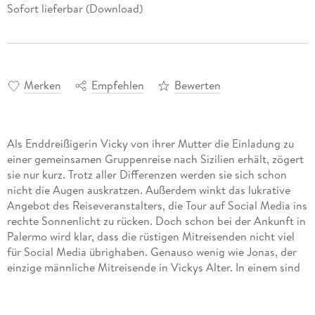
Sofort lieferbar (Download)
Merken
Empfehlen
Bewerten
Als Enddreißigerin Vicky von ihrer Mutter die Einladung zu
einer gemeinsamen Gruppenreise nach Sizilien erhält, zögert
sie nur kurz. Trotz aller Differenzen werden sie sich schon
nicht die Augen auskratzen. Außerdem winkt das lukrative
Angebot des Reiseveranstalters, die Tour auf Social Media ins
rechte Sonnenlicht zu rücken. Doch schon bei der Ankunft in
Palermo wird klar, dass die rüstigen Mitreisenden nicht viel
für Social Media übrighaben. Genauso wenig wie Jonas, der
einzige männliche Mitreisende in Vickys Alter. In einem sind
sich Jonas und Vicky jedoch schnell einig: Ihre Mütter
verhalten sich seltsam. Was suchen sie auf Sizilien? Um die
antiken Sehenswürdigkeiten und die wahnsinnig leckere