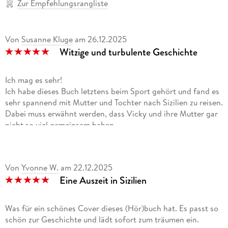
Zur Empfehlungsrangliste
Von
Susanne Kluge
am
26.12.2025
Witzige und turbulente Geschichte
Ich mag es sehr!
Ich habe dieses Buch letztens beim Sport gehört und fand es
sehr spannend mit Mutter und Tochter nach Sizilien zu reisen.
Dabei muss erwähnt werden, dass Vicky und ihre Mutter gar
nicht so viel gemeinsam haben.
Doch vielleicht bringt diese Reise sie beide wieder etwas
näher.
Vicky ist außerdem noch als Influencerin tätig, so soll sie die
Von
Yvonne W.
am
22.12.2025
Erlebnisse der Reisegruppe auf Instagram dokumentieren.
Eine Auszeit in Sizilien
Mit von der Partie ist da noch Jonas, der ebenfalls mit seiner
Mutter diese Reise antritt. Sie beide reisen als gleichaltrige
Singles und tun sich somit zusammen.
Was für ein schönes Cover dieses (Hör)buch hat. Es passt so
Oh, ich kann euch versprechen, es wird nicht langweilig. Es
schön zur Geschichte und lädt sofort zum träumen ein.
wird immer chaotischer und als Vicky noch dahinter kommt,