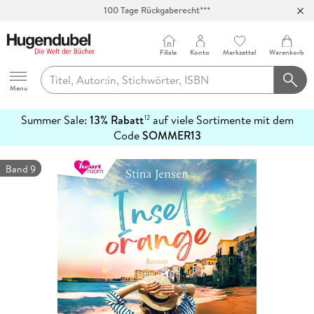
100 Tage Rückgaberecht***
Abholung in über 100 Filialen
Filiale
Konto
Merkzettel
Warenkorb
Hugendubel
Menu
Summer Sale:
13% Rabatt
auf viele Sortimente mit dem
12
mehr
Code
SOMMER13
erfahren
Band 9