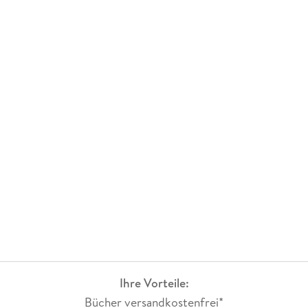
selbst und ihr werdet es nicht bereuen. Von mir gibt es 5
Sterne und eine absolute Empfehlung.
Ihre Vorteile:
Bücher versandkostenfrei*