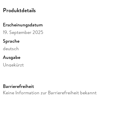
Produktdetails
Erscheinungsdatum
19. September 2025
Sprache
deutsch
Ausgabe
Ungekürzt
Dateigröße
346,68 MB
Barrierefreiheit
Laufzeit
Keine Information zur Barrierefreiheit bekannt
417 Minuten
Altersempfehlung
ab 16 Jahre
Reihe
INSELfarben, 9