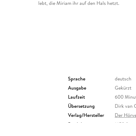
lebt, die Miriam ihr auf den Hals hetzt.
Ulrich Matthes gelingt es hörbar, in die Figure
noch im Moment der Katastrophe zum Lachen 
Sprache
deutsch
Ausgabe
Gekürzt
Laufzeit
600 Minu
Übersetzung
Dirk van 
Verlag/Hersteller
Der Hörve
Produktart
MP3 form
Audioinhalt
Hörbuch