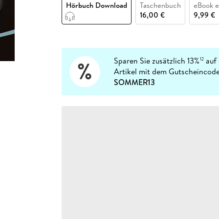
Fremdsprachige Bücher
Hörbuch Download
Taschenbuch
eBook 
n Lernhilfen
 Jugendbücher
eiber
Hörbuch Downloads im Bundle
cher
 Vergleich
 Puzzlezubehör
Lernen
New Adult
STABILO
16,00 €
9,99 €
Taschenbücher
hilfen
hriller
 Backen
er
lender
Ratgeber
op
hriller
Romance
Sachbücher
Sparen Sie zusätzlich 13%
auf 
12
precher:innen
Artikel mit dem Gutscheincode
Science Fiction
SOMMER13
Fremdsprachige Bücher