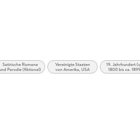
Satirische Romane
Vereinigte Staaten
19. Jahrhundert (
und Parodie (fiktional)
von Amerika, USA
1800 bis ca. 189