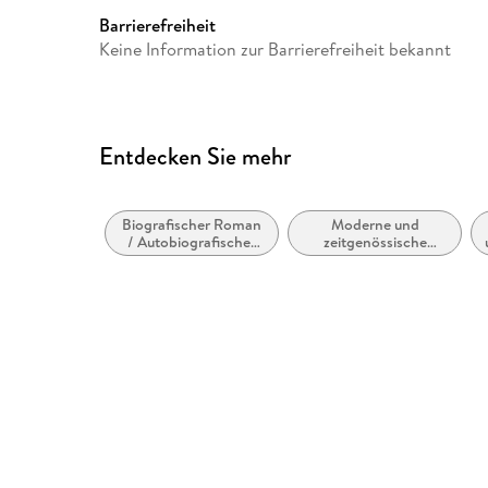
GTIN
9783844503432
Barrierefreiheit
Keine Information zur Barrierefreiheit bekannt
Entdecken Sie mehr
Biografischer Roman
Moderne und
/ Autobiografischer
zeitgenössische
Roman
Belletristik: allgemein
und literarisch