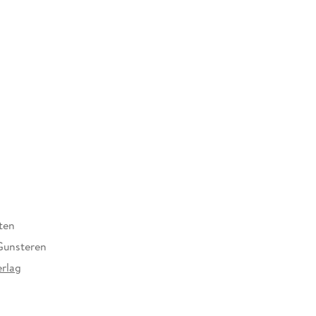
n und Situationen jene bittere Komik zu legen, die
reizt.
ten
Gunsteren
rlag
at