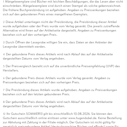
Mängelexemplare sind Bücher mit leichten Beschädigungen, die das Lesen aber nicht
1
einschränken. Mängelexemplare sind durch einen Stempel als solche gekennzeichnet.
Die frühere Buchpreisbindung ist aufgehoben. Angaben zu Preissenkungen beziehen
sich auf den gebundenen Preis eines mangelfreien Exemplars.
Diese Artikel unterliegen nicht der Preisbindung, die Preisbindung dieser Artikel
2
wurde aufgehoben oder der Preis wurde vom Verlag gesenkt. Die jeweils zutreffende
Alternative wird Ihnen auf der Artikelseite dargestellt. Angaben zu Preissenkungen
beziehen sich auf den vorherigen Preis.
Durch Öffnen der Leseprobe willigen Sie ein, dass Daten an den Anbieter der
3
Leseprobe übermittelt werden.
Der gebundene Preis dieses Artikels wird nach Ablauf des auf der Artikelseite
4
dargestellten Datums vom Verlag angehoben.
Der Preisvergleich bezieht sich auf die unverbindliche Preisempfehlung (UVP) des
5
Herstellers.
Der gebundene Preis dieses Artikels wurde vom Verlag gesenkt. Angaben zu
6
Preissenkungen beziehen sich auf den vorherigen Preis.
Die Preisbindung dieses Artikels wurde aufgehoben. Angaben zu Preissenkungen
7
beziehen sich auf den letzten gebundenen Preis.
Der gebundene Preis dieses Artikels wird nach Ablauf des auf der Artikelseite
8
dargestellten Datums vom Verlag angehoben.
Ihr Gutschein SOMMER13 gilt bis einschließlich 10.08.2026. Sie können den
12
Gutschein ausschließlich online einlösen unter www.hugendubel.de. Keine Bestellung
zur Abholung mit Zahlung in der Filiale möglich. Der Gutschein ist nicht gültig für
gesetzlich preisgebundene Artikel (deutschsprachige Bücher und eBooks) sowie für