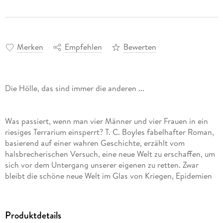
Merken
Empfehlen
Bewerten
Die Hölle, das sind immer die anderen ...
Was passiert, wenn man vier Männer und vier Frauen in ein
riesiges Terrarium einsperrt? T. C. Boyles fabelhafter Roman,
basierend auf einer wahren Geschichte, erzählt vom
halsbrecherischen Versuch, eine neue Welt zu erschaffen, um
sich vor dem Untergang unserer eigenen zu retten. Zwar
bleibt die schöne neue Welt im Glas von Kriegen, Epidemien
und Umweltkatastrophen verschont. Doch es kommt darauf
an, wer mit im Glashaus sitzt. Und die Hölle, das sind immer
die anderen ...
Produktdetails