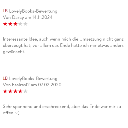
absolvierte sie an der Neuen Münchner Schaupielschule. Seit
LovelyBooks-Bewertung
2002 steht sie regelmäßig im Metropolthetaer München auf
Von Darcy
am
14.11.2024
der Bühne. Man kennt sie außerdem aus
Fernsehproduktionen wie "Polizeiruf 110", "SOKO" oder dem
"Tatort Franken", in dem sie eine durchgehende Hauptrolle
spielt. Sie war bereits in mehreren Kinofilmen zu sehen, wie
Interessante Idee, auch wenn mich die Umsetzung nicht ganz
beispielsweise "Schweinskopf al dente", "Dampfnudelblues"
überzeugt hat; vor allem das Ende hätte ich mir etwas anders
oder zuletzt "Die abhandene Welt". 2014 wurde sie mit dem
gewünscht.
Monica Bleibtreu-Preis in der Kategorie "(Moderner)
Klassiker" ausgezeichnet.
LovelyBooks-Bewertung
Von hasirasi2
am
07.02.2020
Sehr spannend und erschreckend, aber das Ende war mir zu
offen :-(.