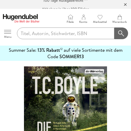
Abholung in über 100 Filialen
Filiale
Konto
Merkzettel
Warenkorb
Hugendubel
Menu
Summer Sale:
13% Rabatt
auf viele Sortimente mit dem
12
mehr
Code
SOMMER13
erfahren