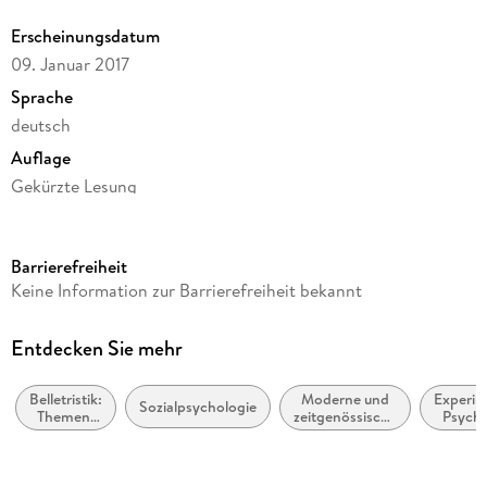
Erscheinungsdatum
(Laufzeit: 16h 46)
09. Januar 2017
Sprache
deutsch
Auflage
Gekürzte Lesung
Ausgabe
Gekürzt
Barrierefreiheit
Laufzeit
Keine Information zur Barrierefreiheit bekannt
1006 Minuten
Autor/Autorin
Entdecken Sie mehr
T.C. Boyle
Belletristik:
Moderne und
Experim
Übersetzung
Sozialpsychologie
Themen,
zeitgenössische
Psycho
Dirk van Gunsteren
Stoffe,
Belletristik:
Motive:
allgemein und
Sprecher/Sprecherin
Soziales
literarisch