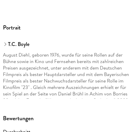
Portrait
T.C. Boyle
August Diehl, geboren 1976, wurde für seine Rollen auf der
Bühne sowie in Kino und Fernsehen bereits mit zahlreichen
Preisen ausgezeichnet, unter anderem mit dem Deutschen
Filmpreis als bester Hauptdarsteller und mit dem Bayerischen
Filmpreis als bester Nachwuchsdarsteller für seine Rolle im
Kinofilm "23" . Gleich mehrere Auszeichnungen erhielt er für
sein Spiel an der Seite von Daniel Brühl in Achim von Borries
20er-Jahre-Tragödie "Was nützt die Liebe in Gedanken". 2009
gehörte er zum legendären deutschen Cast von Quentin
Tarantinos Kinoerfolg "Inglorious Basterds". In "Salt" wurde er
Bewertungen
als Ehemann an der Seite von Angelina Jolie besetzt. 2012
war er in "Wir wollten aufs Meer" im Kino zu sehen. 2013