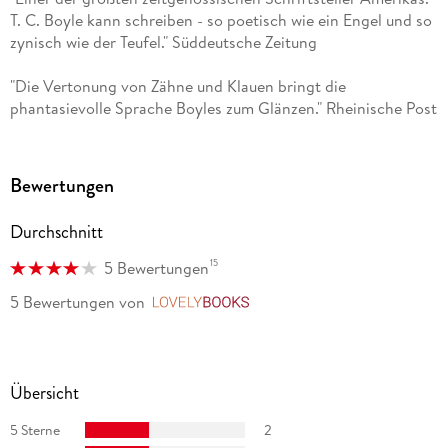
und Französisch an der FU Berlin. Anschließend absolvierte
T. C. Boyle kann schreiben - so poetisch wie ein Engel und so
er sein Schauspielstudium an der Hochschule für
zynisch wie der Teufel." Süddeutsche Zeitung
Schauspielkunst Ernst Busch. Er spielte in Weimar, Schwerin
sowie in Berlin am Renaissance-Theater. 1993 gab Aljinovic
"Die Vertonung von Zähne und Klauen bringt die
sein Leinwanddebüt in dem Episodenfilm "Flirt", von 1999 bis
phantasievolle Sprache Boyles zum Glänzen." Rheinische Post
2001 gehörte Boris Aljinovic zum Ensemble der Krankenhaus-
Soap "Klinikum Berlin Mitte - Leben in Bereitschaft". Seit
2001 spielt er im Berliner "Tatort". Auf der Kinoleinwand
erschien er zuletzt in "7 Zwerge - Männer allein im Wald"
Bewertungen
(2004). 2007 wurde er mit dem Deutschen Hörbuchpreis als
Bester Interpret ausgezeichnet.
Durchschnitt
15
5 Bewertungen
5 Bewertungen
von
LovelyBooks
Übersicht
5 Sterne
2