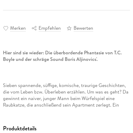
Merken
Empfehlen
Bewerten
Hier sind sie wieder: Die überbordende Phantasie von T.C.
Boyle und der schräge Sound Boris Aljinovics'.
Sieben spannende, süffige, komische, traurige Geschichten,
die vom Leben bzw. Überleben erzählen. Um was es geht? Da
gewinnt ein naiver, junger Mann beim Würfelspiel eine
Raubkatze, die anschließend sein Apartment zerlegt. Ein
Pärchen strandet mitten in einem Blizzard. Da ist der Mann,
der in einer Mustersiedlung nicht ganz die erhoffte Stabilität
findet. Und, und, und .
Produktdetails