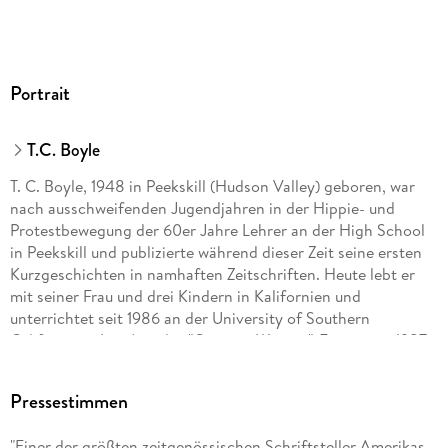
Portrait
T.C. Boyle
T. C. Boyle, 1948 in Peekskill (Hudson Valley) geboren, war
nach ausschweifenden Jugendjahren in der Hippie- und
Protestbewegung der 60er Jahre Lehrer an der High School
in Peekskill und publizierte während dieser Zeit seine ersten
Kurzgeschichten in namhaften Zeitschriften. Heute lebt er
mit seiner Frau und drei Kindern in Kalifornien und
unterrichtet seit 1986 an der University of Southern
California in Los Angeles "Creative Writing". Für seinen 1987
erschienenen Roman "World's End" erhielt Boyle den
PEN/Faulkner-Preis.
Pressestimmen
Boris Aljinovic, geboren 1967, studierte zunächst Englisch
"Einer der größten zeitgenössischen Schriftsteller Amerikas.