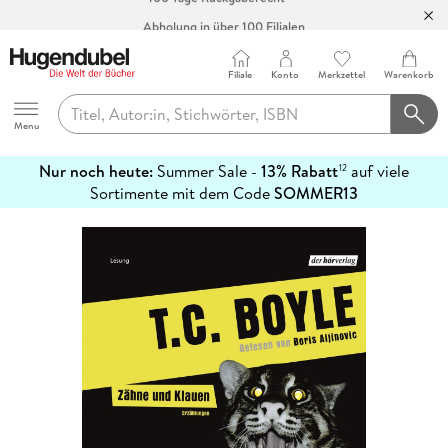
Abholung in über 100 Filialen
Filiale
Konto
Merkzettel
Warenkorb
Hugendubel
Menu
Nur noch heute:
Summer Sale -
13% Rabatt
auf viele
12
mehr
Sortimente mit dem Code
SOMMER13
erfahren