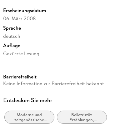
Enthält die Erzählungen "Windsbraut", "Der freundliche
Erscheinungsdatum
Mörder", "Vom raschen Aussterben der Tiere", "Jubilation",
06. März 2008
Sprache
deutsch
Auflage
Gekürzte Lesung
Ausgabe
Gekürzt
Barrierefreiheit
Dateigröße
Keine Information zur Barrierefreiheit bekannt
230,52 MB
Laufzeit
Entdecken Sie mehr
329 Minuten
Moderne und
Belletristik:
Autor/Autorin
zeitgenössische
Erzählungen,
T.C. Boyle
Belletristik: allgemein
Kurzgeschichten,
und literarisch
Short Stories
Übersetzung