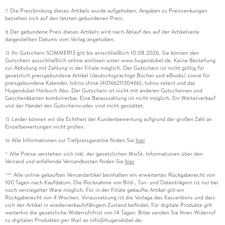
Die Preisbindung dieses Artikels wurde aufgehoben. Angaben zu Preissenkungen
7
beziehen sich auf den letzten gebundenen Preis.
Der gebundene Preis dieses Artikels wird nach Ablauf des auf der Artikelseite
8
dargestellten Datums vom Verlag angehoben.
Ihr Gutschein SOMMER13 gilt bis einschließlich 10.08.2026. Sie können den
12
Gutschein ausschließlich online einlösen unter www.hugendubel.de. Keine Bestellung
zur Abholung mit Zahlung in der Filiale möglich. Der Gutschein ist nicht gültig für
gesetzlich preisgebundene Artikel (deutschsprachige Bücher und eBooks) sowie für
preisgebundene Kalender, tolino shine (4016621130466), tolino select und das
Hugendubel Hörbuch Abo. Der Gutschein ist nicht mit anderen Gutscheinen und
Geschenkkarten kombinierbar. Eine Barauszahlung ist nicht möglich. Ein Weiterverkauf
und der Handel des Gutscheincodes sind nicht gestattet.
Leider können wir die Echtheit der Kundenbewertung aufgrund der großen Zahl an
15
Einzelbewertungen nicht prüfen.
Alle Informationen zur Tiefpreisgarantie finden Sie
hier
16
Alle Preise verstehen sich inkl. der gesetzlichen MwSt. Informationen über den
*
Versand und anfallende Versandkosten finden Sie
hier
Alle online gekauften Versandartikel beinhalten ein erweitertes Rückgaberecht von
***
100 Tagen nach Kaufdatum. Die Rücknahme von Bild-, Ton- und Datenträgern ist nur bei
noch versiegelter Ware möglich. Für in der Filiale gekaufte Artikel gilt ein
Rückgaberecht von 4 Wochen. Voraussetzung ist die Vorlage des Kassenbons und dass
sich der Artikel in wiederverkaufsfähigem Zustand befindet. Für digitale Produkte gilt
weiterhin die gesetzliche Widerrufsfrist von 14 Tagen. Bitte senden Sie Ihren Widerruf
zu digitalen Produkten per Mail an info@hugendubel.de.