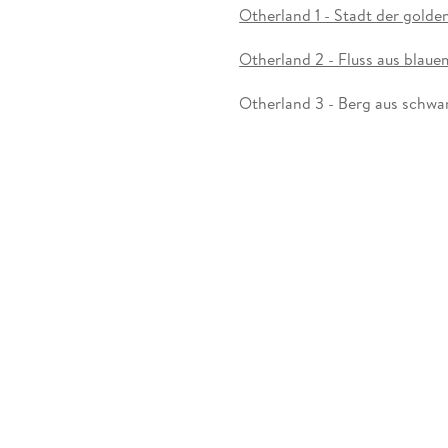
Otherland 1 - Stadt der gold
Otherland 2 - Fluss aus blaue
Otherland 3 - Berg aus schwa
Otherland 4 - Meer des silber