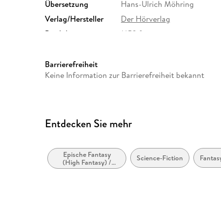
Übersetzung
Hans-Ulrich Möhring
Verlag/Hersteller
Der Hörverlag
Produktart
MP3 format
Audioinhalt
Hörspiel
Barrierefreiheit
Keine Information zur Barrierefreiheit bekannt
Entdecken Sie mehr
Epische Fantasy
Science-Fiction
Fantasy
(High Fantasy) /
Heroische Fantasy