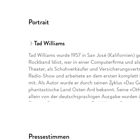
Portrait
Tad Williams
Tad Williams wurde 1957 in San José (Kalifornien) g
Rockband Idiot, war in einer Computerfirma und als
Theater, als Schuhverkäufer und Versicherungsvertr
Radio-Show und arbeitete an dem ersten komplett
mit. Als Autor wurde er durch seinen Zyklus »Das 
phantastische Land Osten Ard bekannt. Seine »Othe
allein von der deutschsprachigen Ausgabe wurden 
Fantasy-Bestsellern schreibt Tad Williams Drehbüc
zeichnet Comics. Er lebt mit seiner Frau und seine
Pressestimmen