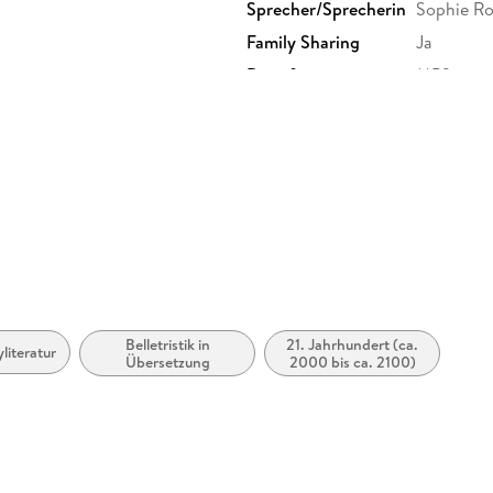
Sprecher/Sprecherin
Sophie Ro
Family Sharing
Ja
Dateiformat
MP3
GTIN
9783844
Belletristik in
21. Jahrhundert (ca.
literatur
Übersetzung
2000 bis ca. 2100)