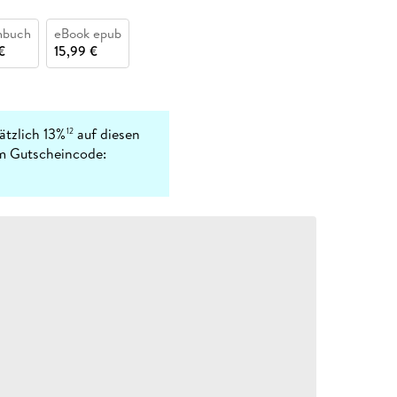
nbuch
eBook epub
€
15,99 €
ätzlich 13%
auf diesen
12
em Gutscheincode: