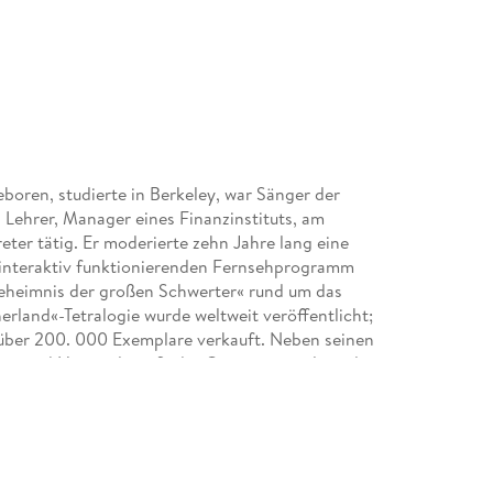
eboren, studierte in Berkeley, war Sänger der
 Lehrer, Manager eines Finanzinstituts, am
eter tätig. Er moderierte zehn Jahre lang eine
 interaktiv funktionierenden Fernsehprogramm
Geheimnis der großen Schwerter« rund um das
rland«-Tetralogie wurde weltweit veröffentlicht;
über 200. 000 Exemplare verkauft. Neben seinen
her und Hörspiele, erfindet Computerspiele und
n Kindern in der Nähe von San Francisco.