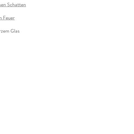
enen Schatten
m Feuer
rzem Glas
nen Lichts