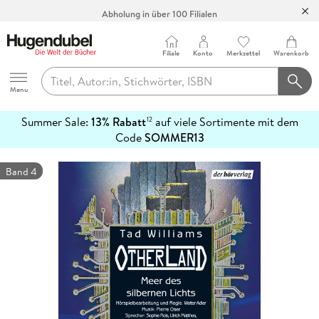
Abholung in über 100 Filialen
Filiale
Konto
Merkzettel
Warenkorb
Hugendubel
Menu
Summer Sale:
13% Rabatt
auf viele Sortimente mit dem
12
mehr
Code
SOMMER13
erfahren
Band 4