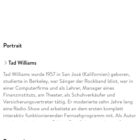
Portrait
Tad Williams
Tad Williams wurde 1957 in San José (Kalifornien) geboren,
studierte in Berkeley, war Sänger der Rockband Idiot, war in
einer Computerfirma und als Lehrer, Manager eines
Finanzinstituts, am Theater, als Schuhverkäufer und
Versicherungsvertreter tätig. Er moderierte zehn Jahre lang
eine Radio-Show und arbeitete an dem ersten komplett
interaktiv funktionierenden Fernsehprogramm mit. Als Autor
wurde er durch seinen Zyklus »Das Geheimnis der großen
Schwerter« rund um das phantastische Land Osten Ard
bekannt. Seine »Otherland«-Tetralogie wurde weltweit