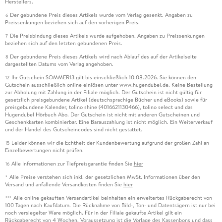
Herstellers.
Der gebundene Preis dieses Artikels wurde vom Verlag gesenkt. Angaben zu
6
Preissenkungen beziehen sich auf den vorherigen Preis.
Die Preisbindung dieses Artikels wurde aufgehoben. Angaben zu Preissenkungen
7
beziehen sich auf den letzten gebundenen Preis.
Der gebundene Preis dieses Artikels wird nach Ablauf des auf der Artikelseite
8
dargestellten Datums vom Verlag angehoben.
Ihr Gutschein SOMMER13 gilt bis einschließlich 10.08.2026. Sie können den
12
Gutschein ausschließlich online einlösen unter www.hugendubel.de. Keine Bestellung
zur Abholung mit Zahlung in der Filiale möglich. Der Gutschein ist nicht gültig für
gesetzlich preisgebundene Artikel (deutschsprachige Bücher und eBooks) sowie für
preisgebundene Kalender, tolino shine (4016621130466), tolino select und das
Hugendubel Hörbuch Abo. Der Gutschein ist nicht mit anderen Gutscheinen und
Geschenkkarten kombinierbar. Eine Barauszahlung ist nicht möglich. Ein Weiterverkauf
und der Handel des Gutscheincodes sind nicht gestattet.
Leider können wir die Echtheit der Kundenbewertung aufgrund der großen Zahl an
15
Einzelbewertungen nicht prüfen.
Alle Informationen zur Tiefpreisgarantie finden Sie
hier
16
Alle Preise verstehen sich inkl. der gesetzlichen MwSt. Informationen über den
*
Versand und anfallende Versandkosten finden Sie
hier
Alle online gekauften Versandartikel beinhalten ein erweitertes Rückgaberecht von
***
100 Tagen nach Kaufdatum. Die Rücknahme von Bild-, Ton- und Datenträgern ist nur bei
noch versiegelter Ware möglich. Für in der Filiale gekaufte Artikel gilt ein
Rückgaberecht von 4 Wochen. Voraussetzung ist die Vorlage des Kassenbons und dass