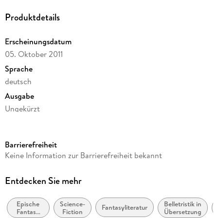
Produktdetails
Erscheinungsdatum
05. Oktober 2011
Sprache
deutsch
Ausgabe
Ungekürzt
Laufzeit
372 Minuten
Barrierefreiheit
Reihe
Keine Information zur Barrierefreiheit bekannt
Otherland, 4
Autor/Autorin
Entdecken Sie mehr
Tad Williams
Epische
Science-
Belletristik in
Übersetzung
Fantasyliteratur
Fantasy
Fiction
Übersetzung
Hans-Ulrich Möhring