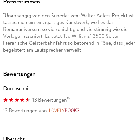
Pressestimmen
veröffentlicht; allein von der deutschsprachigen Ausgabe
wurden über 200. 000 Exemplare verkauft. Neben seinen
"Unabhängig von den Superlativen: Walter Adlers Projekt ist
Fantasy-Bestsellern schreibt Tad Williams Drehbücher und
tatsächlich ein einzigartiges Kunstwerk, weil es das
Hörspiele, erfindet Computerspiele und zeichnet Comics. Er
Romanuniversum so vielschichtig und vielstimmig wie die
lebt mit seiner Frau und seinen Kindern in der Nähe von San
Vorlage inszeniert. Es setzt Tad Williams` 3500 Seiten
Francisco.
literarische Geisterbahnfahrt so betörend in Töne, dass jeder
begeistert am Lautsprecher verweilt."
Bewertungen
Durchschnitt
15
13 Bewertungen
13 Bewertungen
von
LovelyBooks
Übersicht