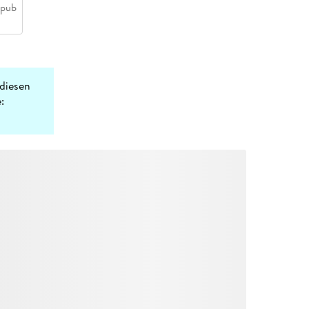
epub
diesen
: