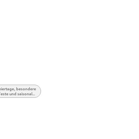
009833
eiertage, besondere
este und saisonale
Ereignisse