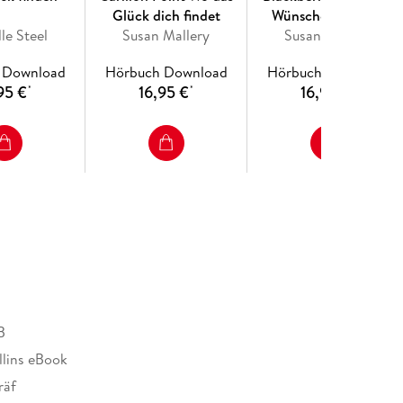
Glück dich findet
Wünsche den Weg
le Steel
Susan Mallery
Susan Mallery
weisen
 Download
Hörbuch Download
Hörbuch Download
95 €
16,95 €
16,95 €
*
*
*
B
lins eBook
räf