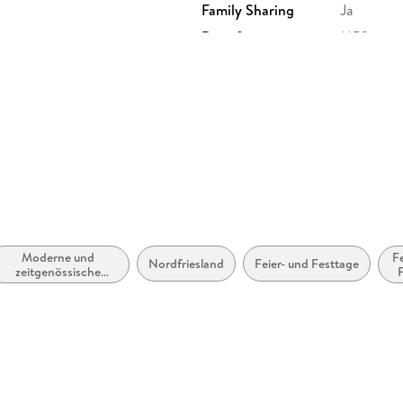
Family Sharing
Ja
Dateiformat
MP3
GTIN
9783365
Moderne und
F
Nordfriesland
Feier- und Festtage
zeitgenössische
F
Liebesromane /
Romance