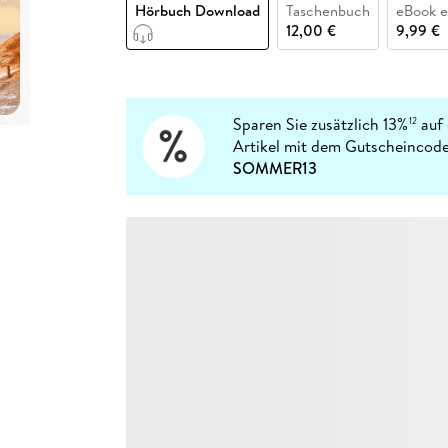
Fremdsprachige Bücher
Hörbuch Download
Taschenbuch
eBook 
n Lernhilfen
 Jugendbücher
eiber
Hörbuch Downloads im Bundle
cher
 Vergleich
 Puzzlezubehör
Lernen
New Adult
STABILO
12,00 €
9,99 €
Taschenbücher
hilfen
hriller
 Backen
er
lender
Ratgeber
op
hriller
Romance
Sachbücher
Sparen Sie zusätzlich 13%
auf 
12
precher:innen
Artikel mit dem Gutscheincode
Science Fiction
SOMMER13
Fremdsprachige Bücher