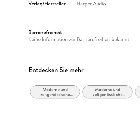
Verlag/Hersteller
Harper Audio
Produktart
MP3 format
Audioinhalt
Hörbuch
Barrierefreiheit
Keine Information zur Barrierefreiheit bekannt
Entdecken Sie mehr
Moderne und
Moderne und
zeitgenössische
zeitgenössische
Liebesromane
Belletristik: allgemein
und literarisch