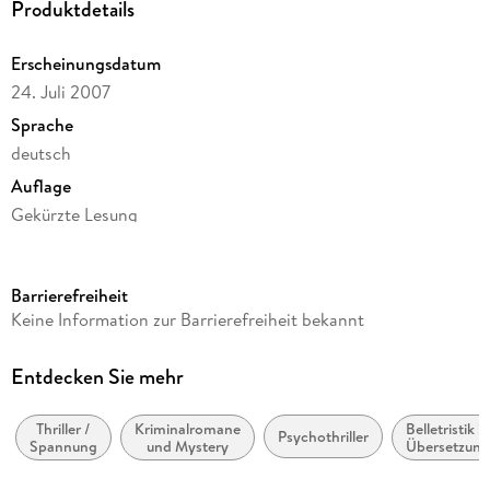
Produktdetails
Erscheinungsdatum
24. Juli 2007
Sprache
deutsch
Auflage
Gekürzte Lesung
Ausgabe
Gekürzt
Barrierefreiheit
Dateigröße
Keine Information zur Barrierefreiheit bekannt
158,91 MB
Laufzeit
Entdecken Sie mehr
220 Minuten
Thriller /
Kriminalromane
Belletristik in
Altersempfehlung
Psychothriller
Spannung
und Mystery
Übersetzung
ab 12 Jahre