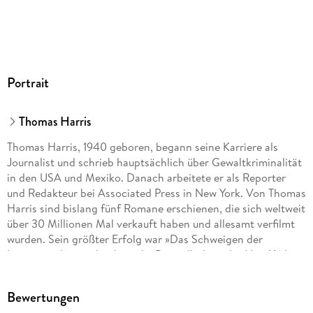
Audioinhalt
Hörbuch
GTIN
9783837177916
Portrait
Thomas Harris
Thomas Harris, 1940 geboren, begann seine Karriere als
Journalist und schrieb hauptsächlich über Gewaltkriminalität
in den USA und Mexiko. Danach arbeitete er als Reporter
und Redakteur bei Associated Press in New York. Von Thomas
Harris sind bislang fünf Romane erschienen, die sich weltweit
über 30 Millionen Mal verkauft haben und allesamt verfilmt
wurden. Sein größter Erfolg war »Das Schweigen der
Lämmer«, das wochenlang die Bestsellerliste der New York
Times anführte und als Verfilmung einen Oscar für den
besten Film erhielt.
Bewertungen