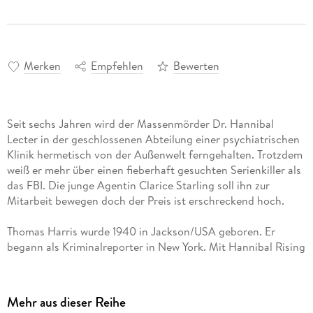
Merken
Empfehlen
Bewerten
Seit sechs Jahren wird der Massenmörder Dr. Hannibal
Lecter in der geschlossenen Abteilung einer psychiatrischen
Klinik hermetisch von der Außenwelt ferngehalten. Trotzdem
weiß er mehr über einen fieberhaft gesuchten Serienkiller als
das FBI. Die junge Agentin Clarice Starling soll ihn zur
Mitarbeit bewegen doch der Preis ist erschreckend hoch.
Thomas Harris wurde 1940 in Jackson/USA geboren. Er
begann als Kriminalreporter in New York. Mit Hannibal Rising
liegt inzwischen sein vierter Thriller über Hannibal the
Cannibal vor.
Mehr aus dieser Reihe
Hansi Jochmann ist die deutsche Synchronstimme von