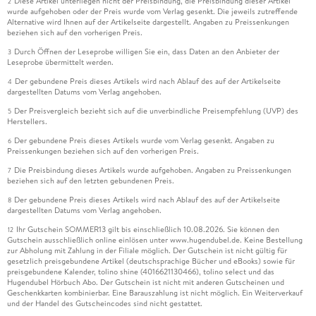
Diese Artikel unterliegen nicht der Preisbindung, die Preisbindung dieser Artikel
2
wurde aufgehoben oder der Preis wurde vom Verlag gesenkt. Die jeweils zutreffende
Alternative wird Ihnen auf der Artikelseite dargestellt. Angaben zu Preissenkungen
beziehen sich auf den vorherigen Preis.
Durch Öffnen der Leseprobe willigen Sie ein, dass Daten an den Anbieter der
3
Leseprobe übermittelt werden.
Der gebundene Preis dieses Artikels wird nach Ablauf des auf der Artikelseite
4
dargestellten Datums vom Verlag angehoben.
Der Preisvergleich bezieht sich auf die unverbindliche Preisempfehlung (UVP) des
5
Herstellers.
Der gebundene Preis dieses Artikels wurde vom Verlag gesenkt. Angaben zu
6
Preissenkungen beziehen sich auf den vorherigen Preis.
Die Preisbindung dieses Artikels wurde aufgehoben. Angaben zu Preissenkungen
7
beziehen sich auf den letzten gebundenen Preis.
Der gebundene Preis dieses Artikels wird nach Ablauf des auf der Artikelseite
8
dargestellten Datums vom Verlag angehoben.
Ihr Gutschein SOMMER13 gilt bis einschließlich 10.08.2026. Sie können den
12
Gutschein ausschließlich online einlösen unter www.hugendubel.de. Keine Bestellung
zur Abholung mit Zahlung in der Filiale möglich. Der Gutschein ist nicht gültig für
gesetzlich preisgebundene Artikel (deutschsprachige Bücher und eBooks) sowie für
preisgebundene Kalender, tolino shine (4016621130466), tolino select und das
Hugendubel Hörbuch Abo. Der Gutschein ist nicht mit anderen Gutscheinen und
Geschenkkarten kombinierbar. Eine Barauszahlung ist nicht möglich. Ein Weiterverkauf
und der Handel des Gutscheincodes sind nicht gestattet.