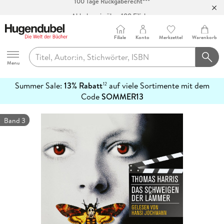
Abholung in über 100 Filialen
Filiale
Konto
Merkzettel
Warenkorb
Hugendubel
Menu
Summer Sale:
13% Rabatt
auf viele Sortimente mit dem
12
mehr
Code
SOMMER13
erfahren
Band 3