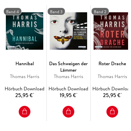
Hollywood-Star Jodie Foster und seit 1962 in vielen TV- und
Filmrollen zu sehen.
Band 4
Band 3
Band 2
Hannibal
Das Schweigen der
Roter Drache
Lämmer
Thomas Harris
Thomas Harris
Thomas Harris
Hörbuch Download
Hörbuch Download
Hörbuch Downloa
25,95 €
19,95 €
25,95 €
*
*
*