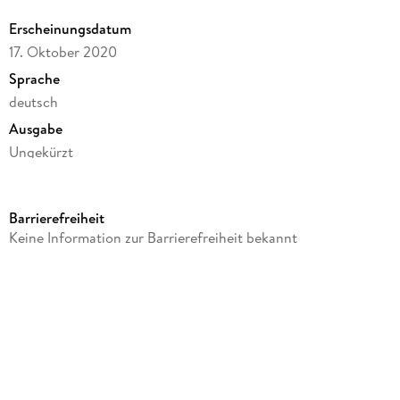
Erscheinungsdatum
17. Oktober 2020
Sprache
deutsch
Ausgabe
Ungekürzt
Dateigröße
422,92 MB
Barrierefreiheit
Laufzeit
Keine Information zur Barrierefreiheit bekannt
551 Minuten
Autor/Autorin
Thomas Herzberg
Sprecher/Sprecherin
Sebastian Stielke
Verlag/Hersteller