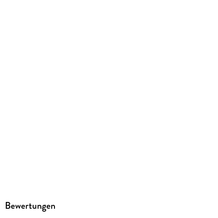
Hörbuchmanufaktur Berlin
Family Sharing
Ja
Produktart
MP3 format
Dateiformat
MP3
Audioinhalt
Hörbuch
GTIN
4251703581174
Bewertungen