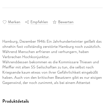
Merken
Empfehlen
Bewerten
Hamburg, Dezember 1946: Ein Jahrhundertwinter geißelt das
ohnehin fast vollständig zerstörte Hamburg noch zusätzlich.
Während Menschen erfrieren und verhungern, haben
Verbrechen Hochkonjunktur.
Währenddessen bekommen es die Kommissare Thiesen und
Pfeiffer mit alten SS-Seilschaften zu tun, die selbst nach
Kriegsende kaum etwas von ihrer Gefährlichkeit eingebüßt
haben. Auch von den britischen Besatzern gibt es nur eisigen
Gegenwind, der noch zunimmt, als bei einem Attentat
ausgerechnet ein Thronfolger ums Leben kommt. Plötzlich
beginnt auch für Thiesen und Pfeiffer ein Kampf um Leben
und Tod . . .
Produktdetails