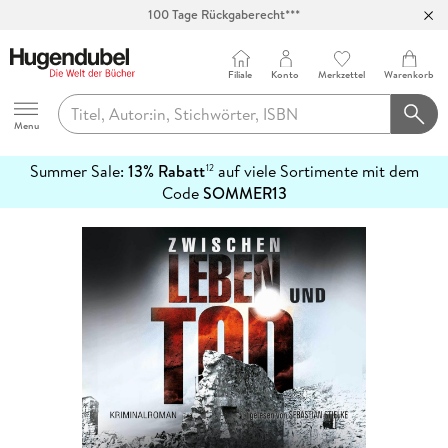
100 Tage Rückgaberecht***
Abholung in über 100 Filialen
Filiale
Konto
Merkzettel
Warenkorb
Hugendubel
Menu
Summer Sale:
13% Rabatt
auf viele Sortimente mit dem
12
mehr
Code
SOMMER13
erfahren