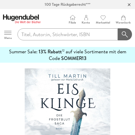
100 Tage Rückgaberecht***
Abholung in über 100 Filialen
Filiale
Konto
Merkzettel
Warenkorb
Hugendubel
Menu
Summer Sale:
13% Rabatt
auf viele Sortimente mit dem
12
mehr
Code
SOMMER13
erfahren