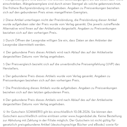
einschränken. Mängelexemplare sind durch einen Stempel als solche gekennzeichnet.
Die frühere Buchpreisbindung ist aufgehoben. Angaben zu Preissenkungen beziehen
sich auf den gebundenen Preis eines mangelfreien Exemplars.
Diese Artikel unterliegen nicht der Preisbindung, die Preisbindung dieser Artikel
2
wurde aufgehoben oder der Preis wurde vom Verlag gesenkt. Die jeweils zutreffende
Alternative wird Ihnen auf der Artikelseite dargestellt. Angaben zu Preissenkungen
beziehen sich auf den vorherigen Preis.
Durch Öffnen der Leseprobe willigen Sie ein, dass Daten an den Anbieter der
3
Leseprobe übermittelt werden.
Der gebundene Preis dieses Artikels wird nach Ablauf des auf der Artikelseite
4
dargestellten Datums vom Verlag angehoben.
Der Preisvergleich bezieht sich auf die unverbindliche Preisempfehlung (UVP) des
5
Herstellers.
Der gebundene Preis dieses Artikels wurde vom Verlag gesenkt. Angaben zu
6
Preissenkungen beziehen sich auf den vorherigen Preis.
Die Preisbindung dieses Artikels wurde aufgehoben. Angaben zu Preissenkungen
7
beziehen sich auf den letzten gebundenen Preis.
Der gebundene Preis dieses Artikels wird nach Ablauf des auf der Artikelseite
8
dargestellten Datums vom Verlag angehoben.
Ihr Gutschein SOMMER13 gilt bis einschließlich 10.08.2026. Sie können den
12
Gutschein ausschließlich online einlösen unter www.hugendubel.de. Keine Bestellung
zur Abholung mit Zahlung in der Filiale möglich. Der Gutschein ist nicht gültig für
gesetzlich preisgebundene Artikel (deutschsprachige Bücher und eBooks) sowie für