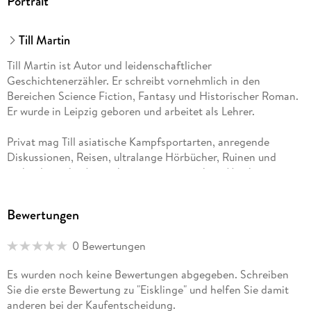
Portrait
Till Martin
Till Martin ist Autor und leidenschaftlicher
Geschichtenerzähler. Er schreibt vornehmlich in den
Bereichen Science Fiction, Fantasy und Historischer Roman.
Er wurde in Leipzig geboren und arbeitet als Lehrer.
Privat mag Till asiatische Kampfsportarten, anregende
Diskussionen, Reisen, ultralange Hörbücher, Ruinen und
archäologische Ausgrabungsstätten, rockige Musik,
Umweltschutz, Geldanlagen und Glücksspiel aller Art. Noch
heute kennt Till jede Folge der "Star Trek"- und "Stargate"-
Bewertungen
Serien auswendig und freut sich über popkulturelle
Reminiszenzen der 80er und 90 Jahre. Er ist mit seinem PC
0 Bewertungen
befreundet und ein Fan spannender Rollenspiele sowie
klassischer Point-and-Klick-Adventures.
Es wurden noch keine Bewertungen abgegeben. Schreiben
Sie die erste Bewertung zu "Eisklinge" und helfen Sie damit
Im Bereich der E-Literatur bewundert er Hesse und Sartre, im
anderen bei der Kaufentscheidung.
Bereich der U-Literatur mag er Fantasy von Sapkowski und