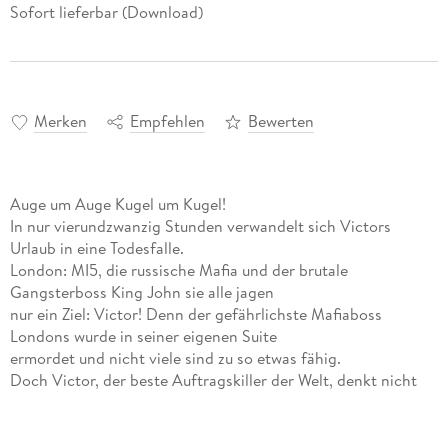
Sofort lieferbar (Download)
Merken
Empfehlen
Bewerten
Auge um Auge Kugel um Kugel!
In nur vierundzwanzig Stunden verwandelt sich Victors
Urlaub in eine Todesfalle.
London: MI5, die russische Mafia und der brutale
Gangsterboss King John sie alle jagen
nur ein Ziel: Victor! Denn der gefährlichste Mafiaboss
Londons wurde in seiner eigenen Suite
ermordet und nicht viele sind zu so etwas fähig.
Doch Victor, der beste Auftragskiller der Welt, denkt nicht
daran zu fliehen.
Denn es gibt eine Schuld zu begleichen. Mit Blut. Viel Blut!