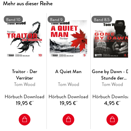
Mehr aus dieser Reihe
Band 10
Band 9
Band 8.5
Traitor - Der
A Quiet Man
Gone by Dawn - Di
Verräter
Stunde der
Tom Wood
Tom Wood
Vergeltung - Victor
Tom Wood
Band
Hörbuch Download
Hörbuch Download
Hörbuch Downloa
19,95 €
19,95 €
4,95 €
*
*
*