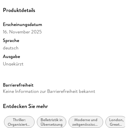
Produktdetails
Erscheinungsdatum
16. November 2025
Sprache
deutsch
Ausgabe
Ungekürzt
Dateigröße
444,87 MB
Barrierefreiheit
Laufzeit
Keine Information zur Barrierefreiheit bekannt
642 Minuten
Reihe
Entdecken Sie mehr
Victor, 11
Thriller:
Belletristik in
Moderne und
London,
Autor/Autorin
Organisiertes
Übersetzung
zeitgenössische
Greater
Tom Wood