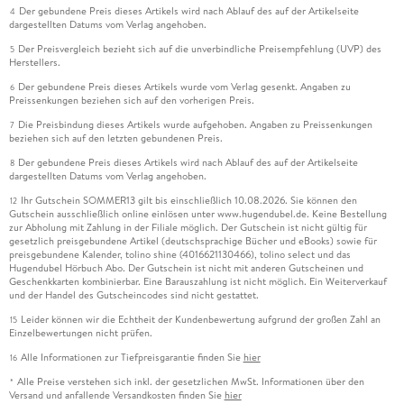
Der gebundene Preis dieses Artikels wird nach Ablauf des auf der Artikelseite
4
dargestellten Datums vom Verlag angehoben.
Der Preisvergleich bezieht sich auf die unverbindliche Preisempfehlung (UVP) des
5
Herstellers.
Der gebundene Preis dieses Artikels wurde vom Verlag gesenkt. Angaben zu
6
Preissenkungen beziehen sich auf den vorherigen Preis.
Die Preisbindung dieses Artikels wurde aufgehoben. Angaben zu Preissenkungen
7
beziehen sich auf den letzten gebundenen Preis.
Der gebundene Preis dieses Artikels wird nach Ablauf des auf der Artikelseite
8
dargestellten Datums vom Verlag angehoben.
Ihr Gutschein SOMMER13 gilt bis einschließlich 10.08.2026. Sie können den
12
Gutschein ausschließlich online einlösen unter www.hugendubel.de. Keine Bestellung
zur Abholung mit Zahlung in der Filiale möglich. Der Gutschein ist nicht gültig für
gesetzlich preisgebundene Artikel (deutschsprachige Bücher und eBooks) sowie für
preisgebundene Kalender, tolino shine (4016621130466), tolino select und das
Hugendubel Hörbuch Abo. Der Gutschein ist nicht mit anderen Gutscheinen und
Geschenkkarten kombinierbar. Eine Barauszahlung ist nicht möglich. Ein Weiterverkauf
und der Handel des Gutscheincodes sind nicht gestattet.
Leider können wir die Echtheit der Kundenbewertung aufgrund der großen Zahl an
15
Einzelbewertungen nicht prüfen.
Alle Informationen zur Tiefpreisgarantie finden Sie
hier
16
Alle Preise verstehen sich inkl. der gesetzlichen MwSt. Informationen über den
*
Versand und anfallende Versandkosten finden Sie
hier