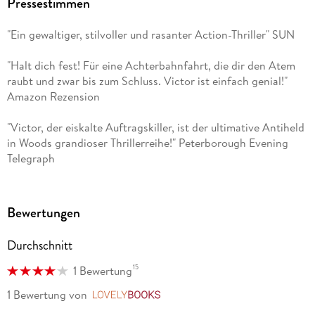
Pressestimmen
Psychothriller.
"Ein gewaltiger, stilvoller und rasanter Action-Thriller" SUN
Wie Victor ist übrigens auch Tom Wood ein leidenschaftlicher
Sportler: Er ist ein großer Boxfan und übt sich in der
"Halt dich fest! Für eine Achterbahnfahrt, die dir den Atem
Kampfsportart Krav Maga, bei der er sich schon einige
raubt und zwar bis zum Schluss. Victor ist einfach genial!"
Verletzungen zugezogen hat. Im Gegensatz zu seinem
Amazon Rezension
Antihelden hat Wood jedoch noch nie jemanden umgebracht.
"Victor, der eiskalte Auftragskiller, ist der ultimative Antiheld
Seine Bücher und Hörbücher erscheinen in deutscher
in Woods grandioser Thrillerreihe!" Peterborough Evening
Übersetzung im Ronin Hörverlag.
Telegraph
Bewertungen
Durchschnitt
15
1 Bewertung
1 Bewertung
von
LovelyBooks