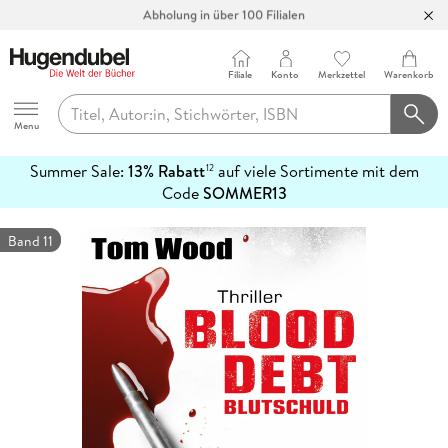
Abholung in über 100 Filialen
Filiale
Konto
Merkzettel
Warenkorb
Hugendubel
Menu
Summer Sale:
13% Rabatt
auf viele Sortimente mit dem
12
mehr
Code
SOMMER13
erfahren
Band 11