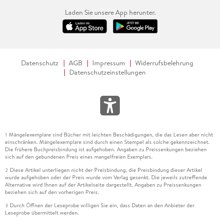
Laden Sie unsere App herunter.
Datenschutz
AGB
Impressum
Widerrufsbelehrung
Datenschutzeinstellungen
Mängelexemplare sind Bücher mit leichten Beschädigungen, die das Lesen aber nicht
1
einschränken. Mängelexemplare sind durch einen Stempel als solche gekennzeichnet.
Die frühere Buchpreisbindung ist aufgehoben. Angaben zu Preissenkungen beziehen
sich auf den gebundenen Preis eines mangelfreien Exemplars.
Diese Artikel unterliegen nicht der Preisbindung, die Preisbindung dieser Artikel
2
wurde aufgehoben oder der Preis wurde vom Verlag gesenkt. Die jeweils zutreffende
Alternative wird Ihnen auf der Artikelseite dargestellt. Angaben zu Preissenkungen
beziehen sich auf den vorherigen Preis.
Durch Öffnen der Leseprobe willigen Sie ein, dass Daten an den Anbieter der
3
Leseprobe übermittelt werden.