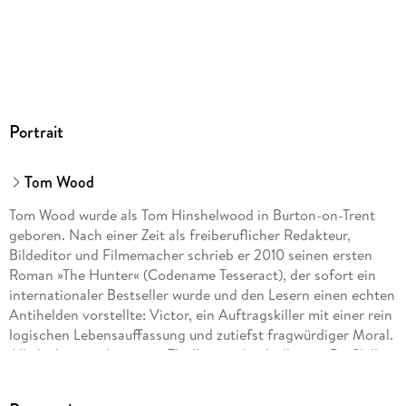
GTIN
9783989550353
Portrait
Tom Wood
Tom Wood wurde als Tom Hinshelwood in Burton-on-Trent
geboren. Nach einer Zeit als freiberuflicher Redakteur,
Bildeditor und Filmemacher schrieb er 2010 seinen ersten
Roman »The Hunter« (Codename Tesseract), der sofort ein
internationaler Bestseller wurde und den Lesern einen echten
Antihelden vorstellte: Victor, ein Auftragskiller mit einer rein
logischen Lebensauffassung und zutiefst fragwürdiger Moral.
Alle bisher erschienenen Thriller um den brillanten Profikiller
Victor wurden von Kritik wie Lesern begeistert gefeiert.
Neben der Serie um »Victor« veröffentlicht er auch