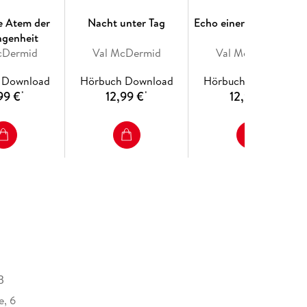
e Atem der
Nacht unter Tag
Echo einer Winternacht
ngenheit
cDermid
Val McDermid
Val McDermid
 Download
Hörbuch Download
Hörbuch Download
99 €
12,99 €
12,99 €
*
*
*
B
e, 6