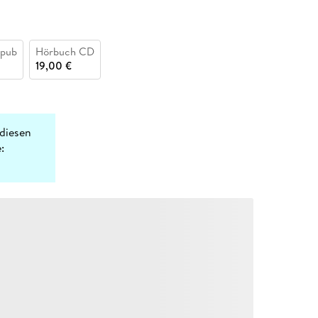
epub
Hörbuch CD
19,00 €
diesen
: