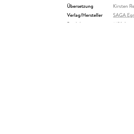
Übersetzung
Kirsten R
Verlag/Hersteller
SAGA Eg
Produktart
MP3 form
Audioinhalt
Hörbuch