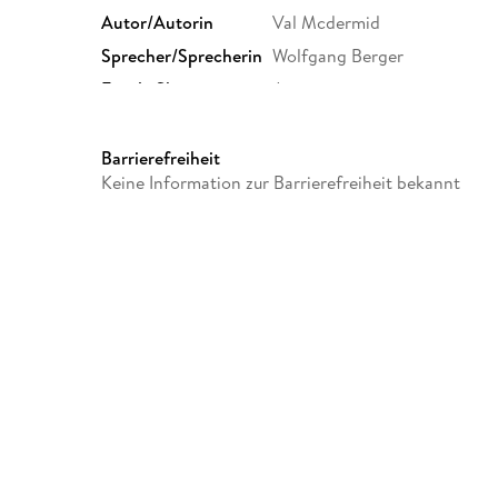
Autor/Autorin
Val Mcdermid
Sprecher/Sprecherin
Wolfgang Berger
Family Sharing
Ja
Dateiformat
MP3
GTIN
9788726795509
Barrierefreiheit
Keine Information zur Barrierefreiheit bekannt