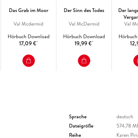
Das Grab im Moor
Der Sinn des Todes
Der lang
Verga
Val Mcdermid
Val McDermid
Val M
Hörbuch Download
Hörbuch Download
Hörbuch
17,09 €
19,99 €
12,
*
*
Sprache
deutsch
Dateigröße
574,78 M
Reihe
Karen Piri