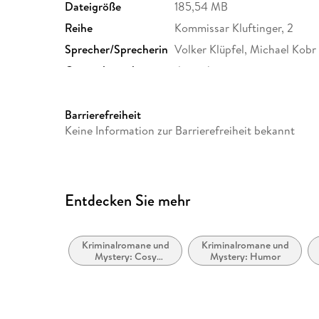
Dateigröße
185,54 MB
Reihe
Kommissar Kluftinger, 2
Sprecher/Sprecherin
Volker Klüpfel, Michael Kobr
Originalsprache
deutsch
Produktart
MP3 format
Audioinhalt
Hörbuch
Barrierefreiheit
Keine Information zur Barrierefreiheit bekannt
Entdecken Sie mehr
Kriminalromane und
Kriminalromane und
Mystery: Cosy
Mystery: Humor
Mystery