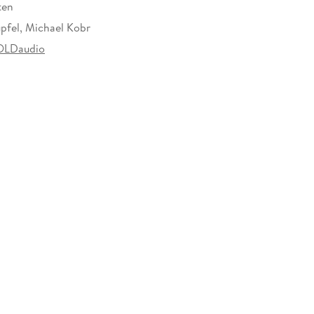
ten
üpfel, Michael Kobr
LDaudio
910445