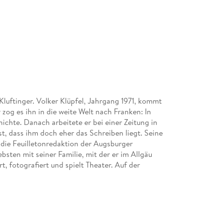
luftinger. Volker Klüpfel, Jahrgang 1971, kommt
og es ihn in die weite Welt nach Franken: In
ichte. Danach arbeitete er bei einer Zeitung in
t, dass ihm doch eher das Schreiben liegt. Seine
r die Feuilletonredaktion der Augsburger
bsten mit seiner Familie, mit der er im Allgäu
rt, fotografiert und spielt Theater. Auf der
udierte in Erlangen ziemlich viele Fächer, aber
tik. Nach dem Staatsexamen arbeitete er als