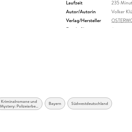
Laufzeit
235 Minu
Autor/Autorin
Volker Kl
Verlag/Hersteller
OSTERWO
Family Sharing
Ja
Dateiformat
MP3
GTIN
9783844
Kriminalromane und
Bayern
Südwestdeutschland
Mystery: Polizeiarbeit
& Forensik