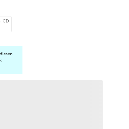
h CD
diesen
: