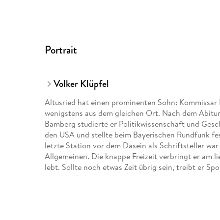
Portrait
Volker Klüpfel
Altusried hat einen prominenten Sohn: Kommissar K
wenigstens aus dem gleichen Ort. Nach dem Abitur z
Bamberg studierte er Politikwissenschaft und Gesch
den USA und stellte beim Bayerischen Rundfunk fes
letzte Station vor dem Dasein als Schriftsteller wa
Allgemeinen. Die knappe Freizeit verbringt er am lie
lebt. Sollte noch etwas Zeit übrig sein, treibt er Spo
gleichen Bühne wie Kommissar Kluftinger.
Michael Kobr, geboren 1973 in Kempten im Allgäu, st
nur zwei bis zum Schluss: Germanistik und Romanis