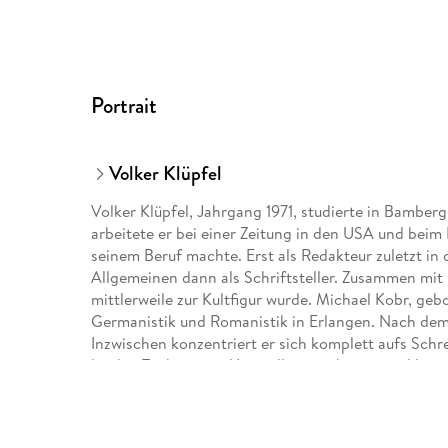
Portrait
Volker Klüpfel
Volker Klüpfel, Jahrgang 1971, studierte in Bamber
arbeitete er bei einer Zeitung in den USA und beim
seinem Beruf machte. Erst als Redakteur zuletzt in
Allgemeinen dann als Schriftsteller. Zusammen mit
mittlerweile zur Kultfigur wurde. Michael Kobr, geb
Germanistik und Romanistik in Erlangen. Nach dem 
Inzwischen konzentriert er sich komplett aufs Schr
beiden Töchtern im Unterallgäu und in einem klein
Umbach, 1956 in München geboren, begann seine S
wo er bis 1981 festes Ensemble-Mitglied war. Seitdem
Darsteller und Krimiautor in München. Zudem ist 