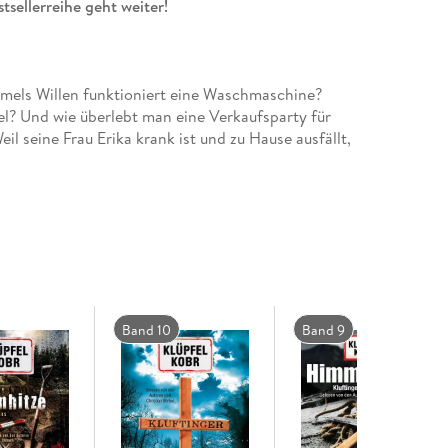
tsellerreihe geht weiter!
mmels Willen funktioniert eine Waschmaschine?
l? Und wie überlebt man eine Verkaufsparty für
seine Frau Erika krank ist und zu Hause ausfällt,
en Fragen herumschlagen.
 anspruchsvoll: Der Kommissar will nach über
ehrerin aufklären. Die junge Frau wurde am
h das Team des Kommissars zeigt wenig Interesse
 steht dem Kommissar mit ihren unkonventionellen
pfers bringt die beiden auf eine heiße Spur.
Band 10
Band 9