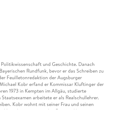
g Politikwissenschaft und Geschichte. Danach
 Bayerischen Rundfunk, bevor er das Schreiben zu
 der Feuilletonredaktion der Augsburger
 Michael Kobr erfand er Kommissar Kluftinger der
oren 1973 in Kempten im Allgäu, studierte
Staatsexamen arbeitete er als Realschullehrer.
eiben. Kobr wohnt mit seiner Frau und seinen
en Häuschen mitten in den Bergen. Martin
chauspielkarriere am Zimmertheater Tübingen,
 arbeitet der vielseitige Künstler als TV-
Umbach als Hörbuchsprecher gefragt und als