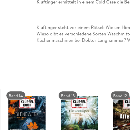
Kluftinger ermittelt in einem Cold Case die Bes
Kluftinger steht vor einem Rätsel: Wie um Hi
Wieso gibt es verschiedene Sorten Waschmitte
Küchenmaschinen bei Doktor Langhammer? Weil 
muss sich Kluftinger mit derartig ungewohnt
Die Aufgaben im Präsidium sind nicht weniger
dreißig Jahren den grausamen Mord an einer L
Funkensonntag an einem Kreuz verbrannt. Doc
an dem Fall. Nur die neue Kollegin Lucy Beer
Methoden zur Seite. Der letzte Brief des Mordo
Band 14
Band 13
Band 12