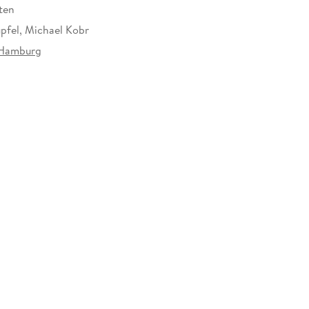
ten
üpfel, Michael Kobr
Hamburg
925050