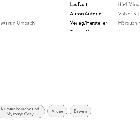
Laufzeit
864 Minu
Autor/Autorin
Volker Kl
r, Martin Umbach
Verlag/Hersteller
Hörbuch 
Family Sharing
Ja
Dateiformat
MP3
GTIN
9783844
Kriminalromane und
Allgäu
Bayern
Mystery: Cosy
Mystery