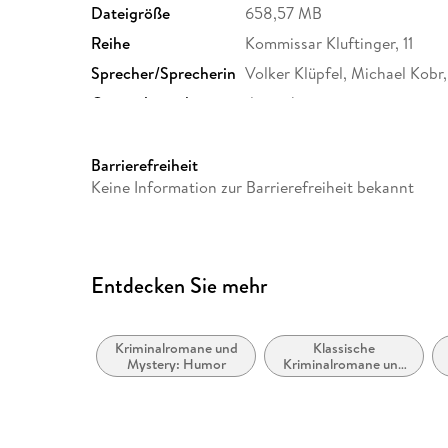
Dateigröße
658,57 MB
Reihe
Kommissar Kluftinger, 11
Sprecher/Sprecherin
Volker Klüpfel, Michael Kob
Originalsprache
deutsch
Produktart
MP3 format
Audioinhalt
Hörbuch
Barrierefreiheit
Keine Information zur Barrierefreiheit bekannt
Entdecken Sie mehr
Kriminalromane und
Klassische
Mystery: Humor
Kriminalromane und
Mystery