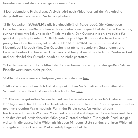
beziehen sich auf den letzten gebundenen Preis.
Der gebundene Preis dieses Artikels wird nach Ablauf des auf der Artikelseite
8
dargestellten Datums vom Verlag angehoben.
Ihr Gutschein SOMMER13 gilt bis einschließlich 10.08.2026. Sie können den
12
Gutschein ausschließlich online einlösen unter www.hugendubel.de. Keine Bestellung
zur Abholung mit Zahlung in der Filiale möglich. Der Gutschein ist nicht gültig für
gesetzlich preisgebundene Artikel (deutschsprachige Bücher und eBooks) sowie für
preisgebundene Kalender, tolino shine (4016621130466), tolino select und das
Hugendubel Hörbuch Abo. Der Gutschein ist nicht mit anderen Gutscheinen und
Geschenkkarten kombinierbar. Eine Barauszahlung ist nicht möglich. Ein Weiterverkauf
und der Handel des Gutscheincodes sind nicht gestattet.
Leider können wir die Echtheit der Kundenbewertung aufgrund der großen Zahl an
15
Einzelbewertungen nicht prüfen.
Alle Informationen zur Tiefpreisgarantie finden Sie
hier
16
Alle Preise verstehen sich inkl. der gesetzlichen MwSt. Informationen über den
*
Versand und anfallende Versandkosten finden Sie
hier
Alle online gekauften Versandartikel beinhalten ein erweitertes Rückgaberecht von
***
100 Tagen nach Kaufdatum. Die Rücknahme von Bild-, Ton- und Datenträgern ist nur bei
noch versiegelter Ware möglich. Für in der Filiale gekaufte Artikel gilt ein
Rückgaberecht von 4 Wochen. Voraussetzung ist die Vorlage des Kassenbons und dass
sich der Artikel in wiederverkaufsfähigem Zustand befindet. Für digitale Produkte gilt
weiterhin die gesetzliche Widerrufsfrist von 14 Tagen. Bitte senden Sie Ihren Widerruf
zu digitalen Produkten per Mail an info@hugendubel.de.