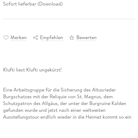
Sofort lieferbar (Download)
Merken
Empfehlen
Bewerten
Klufti liest Klufti ungekürzt!
Eine Arbeitsgruppe für die Sicherung des Altusrieder
Burgschatzes mit der Reliquie von St. Magnus, dem
Schutzpatron des Allgäus, der unter der Burgruine Kalden
gefunden wurde und jetzt nach einer weltweiten
Ausstellungstour endlich wieder in die Heimat kommt so ein
Schmarrn! , denkt sich Kommissar Kluftinger, der doch
gerade den mysteriösen Mord an einer alten Frau aufklären
muss. Oder hat das eine gar mit dem anderen zu tun? Und