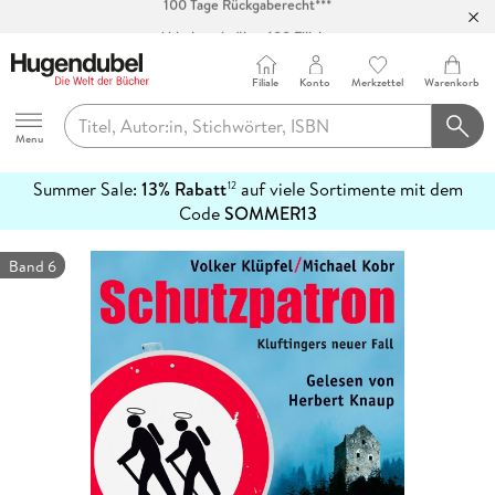
Abholung in über 100 Filialen
Filiale
Konto
Merkzettel
Warenkorb
Hugendubel
Menu
Summer Sale:
13% Rabatt
auf viele Sortimente mit dem
12
mehr
Code
SOMMER13
erfahren
Band 6