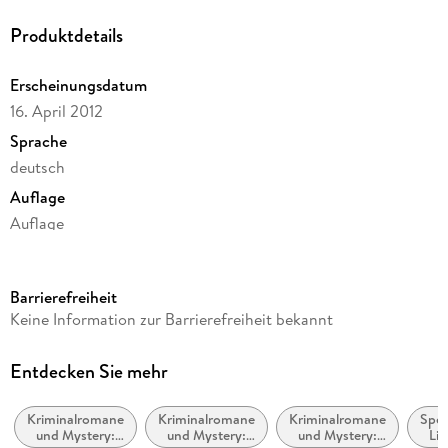
Produktdetails
Erscheinungsdatum
16. April 2012
Sprache
deutsch
Auflage
Auflage
Ausgabe
Ungekürzt
Barrierefreiheit
Dateigröße
Keine Information zur Barrierefreiheit bekannt
710,22 MB
Laufzeit
Entdecken Sie mehr
827 Minuten
Kriminalromane
Kriminalromane
Kriminalromane
Spek
Reihe
und Mystery:
und Mystery:
und Mystery:
Lit
Kommissar Kluftinger, 6