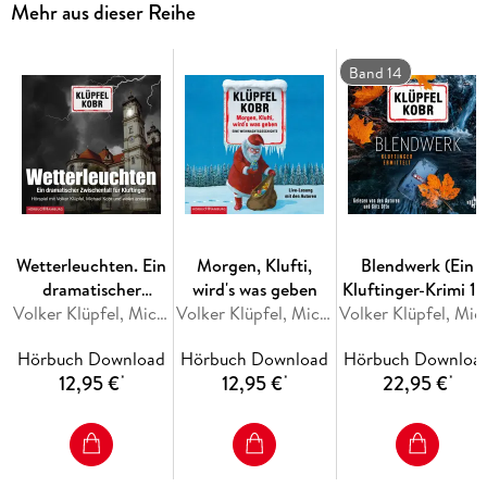
Mehr aus dieser Reihe
ausgerechnet jetzt wird auch noch Kluftingers Auto
gestohlen, was er aus Scham jedoch seinen Kollegen und
sogar Erika verschweigt. Das bringt ihn mehr als einmal in
Band 14
Bedrängnis. Vor allem natürlich, wenn Dr. Langhammer mit
von der Partie ist
Wetterleuchten. Ein
Morgen, Klufti,
Blendwerk (Ein
dramatischer
wird's was geben
Kluftinger-Krimi 14
Zwischenfall für
Volker Klüpfel, Michael Kobr
Volker Klüpfel, Michael Kobr
Volker Klüp
Kluftinger
Hörbuch Download
Hörbuch Download
Hörbuch Downloa
12,95 €
12,95 €
22,95 €
*
*
*