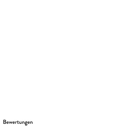
Verlag/Hersteller
L.A. Theatre Works
Family Sharing
Ja
Produktart
MP3 format
Dateiformat
MP3
Audioinhalt
Hörspiel
GTIN
9781682660133
Bewertungen