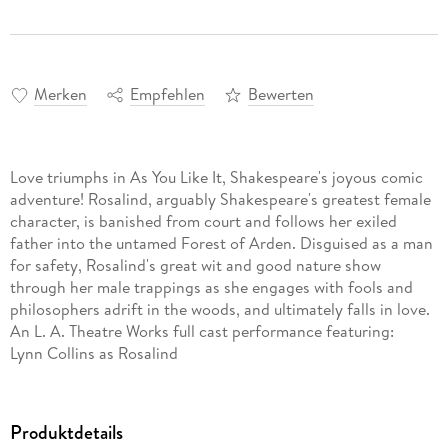
Merken
Empfehlen
Bewerten
Love triumphs in As You Like It, Shakespeare's joyous comic
adventure! Rosalind, arguably Shakespeare's greatest female
character, is banished from court and follows her exiled
father into the untamed Forest of Arden. Disguised as a man
for safety, Rosalind's great wit and good nature show
through her male trappings as she engages with fools and
philosophers adrift in the woods, and ultimately falls in love.
An L. A. Theatre Works full cast performance featuring:
Lynn Collins as Rosalind
Jeff Gardner as Silvius/Jaques de Boys
Alexis Jacknow as Audrey/Dennis/Lords/Pages
Stacy Keach as Jaques
Produktdetails
James Marsters as Duke Frederick/Duke Senior