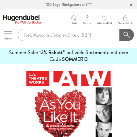
100 Tage Rückgaberecht***
Abholung in über 100 Filialen
Filiale
Konto
Merkzettel
Warenkorb
Hugendubel
Menu
Summer Sale:
13% Rabatt
auf viele Sortimente mit dem
12
mehr
Code
SOMMER13
erfahren