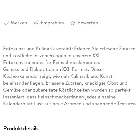
Merken
Empfehlen
Bewerten
Fotokunst und Kulinarik vereint: Erleben Sie erlesene Zutaten
und köstliche Inszenierungen in unserem XXL-
Fotokunstkalender für Feinschmecker:innen.
Genuss und Dekoration im XXL-Format: Dieser
Küchenkalender zeigt, wie nah Kulinarik und Kunst
beieinander liegen. Erlesene Zutaten, knackiges Obst und
Gemüse oder zubereitete Köstlichkeiten wurden so perfekt
inszeniert, dass Feinschmecker:innen jedes einzelne
Kalenderblatt Lust auf neue Aromen und spannende Texturen
macht. Garniert mit genussvollen Zitaten zeugt dieser
Fotokunstkalender nicht nur in der Küche von gutem
Geschmack.
Produktdetails
Ästhetische Nahaufnahmen
kulinarischer Genüsse
,