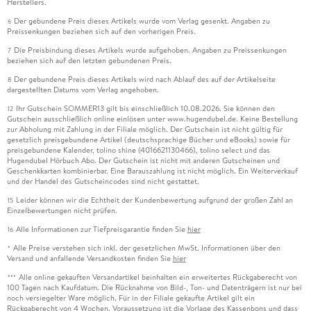
Herstellers.
Der gebundene Preis dieses Artikels wurde vom Verlag gesenkt. Angaben zu
6
Preissenkungen beziehen sich auf den vorherigen Preis.
Die Preisbindung dieses Artikels wurde aufgehoben. Angaben zu Preissenkungen
7
beziehen sich auf den letzten gebundenen Preis.
Der gebundene Preis dieses Artikels wird nach Ablauf des auf der Artikelseite
8
dargestellten Datums vom Verlag angehoben.
Ihr Gutschein SOMMER13 gilt bis einschließlich 10.08.2026. Sie können den
12
Gutschein ausschließlich online einlösen unter www.hugendubel.de. Keine Bestellung
zur Abholung mit Zahlung in der Filiale möglich. Der Gutschein ist nicht gültig für
gesetzlich preisgebundene Artikel (deutschsprachige Bücher und eBooks) sowie für
preisgebundene Kalender, tolino shine (4016621130466), tolino select und das
Hugendubel Hörbuch Abo. Der Gutschein ist nicht mit anderen Gutscheinen und
Geschenkkarten kombinierbar. Eine Barauszahlung ist nicht möglich. Ein Weiterverkauf
und der Handel des Gutscheincodes sind nicht gestattet.
Leider können wir die Echtheit der Kundenbewertung aufgrund der großen Zahl an
15
Einzelbewertungen nicht prüfen.
Alle Informationen zur Tiefpreisgarantie finden Sie
hier
16
Alle Preise verstehen sich inkl. der gesetzlichen MwSt. Informationen über den
*
Versand und anfallende Versandkosten finden Sie
hier
Alle online gekauften Versandartikel beinhalten ein erweitertes Rückgaberecht von
***
100 Tagen nach Kaufdatum. Die Rücknahme von Bild-, Ton- und Datenträgern ist nur bei
noch versiegelter Ware möglich. Für in der Filiale gekaufte Artikel gilt ein
Rückgaberecht von 4 Wochen. Voraussetzung ist die Vorlage des Kassenbons und dass