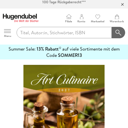
Abholung in über 100 Filialen
Filiale
Konto
Merkzettel
Warenkorb
Hugendubel
Menu
Summer Sale:
13% Rabatt
auf viele Sortimente mit dem
12
mehr
Code
SOMMER13
erfahren