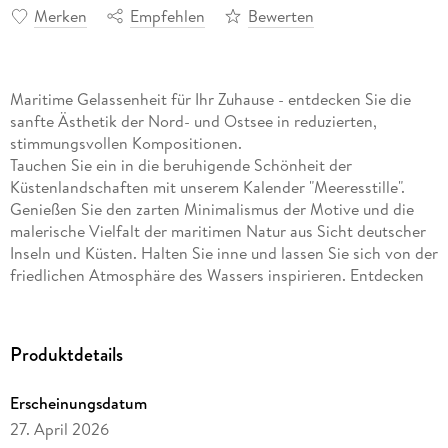
Merken
Empfehlen
Bewerten
Maritime Gelassenheit für Ihr Zuhause - entdecken Sie die
sanfte Ästhetik der Nord- und Ostsee in reduzierten,
stimmungsvollen Kompositionen.
Tauchen Sie ein in die beruhigende Schönheit der
Küstenlandschaften mit unserem Kalender "Meeresstille".
Genießen Sie den zarten Minimalismus der Motive und die
malerische Vielfalt der maritimen Natur aus Sicht deutscher
Inseln und Küsten. Halten Sie inne und lassen Sie sich von der
friedlichen Atmosphäre des Wassers inspirieren. Entdecken
Sie Nordsee und Ostsee in ungewohnt reduzierten
Kompositionen und spüren Sie diese ganz besondere Ruhe,
die sich während eines ungestörten Tages am Meer einstellt.
Produktdetails
Zurückhaltende
Meeres-Fotografie
für alle, die die
Erscheinungsdatum
beruhigende Weite des Horizonts an der Küste lieben
27. April 2026
Küsten-Kalender im großen
Hochformat: 48x54 cm