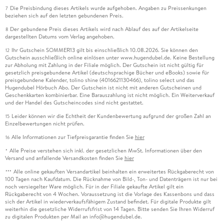
Die Preisbindung dieses Artikels wurde aufgehoben. Angaben zu Preissenkungen
7
beziehen sich auf den letzten gebundenen Preis.
Der gebundene Preis dieses Artikels wird nach Ablauf des auf der Artikelseite
8
dargestellten Datums vom Verlag angehoben.
Ihr Gutschein SOMMER13 gilt bis einschließlich 10.08.2026. Sie können den
12
Gutschein ausschließlich online einlösen unter www.hugendubel.de. Keine Bestellung
zur Abholung mit Zahlung in der Filiale möglich. Der Gutschein ist nicht gültig für
gesetzlich preisgebundene Artikel (deutschsprachige Bücher und eBooks) sowie für
preisgebundene Kalender, tolino shine (4016621130466), tolino select und das
Hugendubel Hörbuch Abo. Der Gutschein ist nicht mit anderen Gutscheinen und
Geschenkkarten kombinierbar. Eine Barauszahlung ist nicht möglich. Ein Weiterverkauf
und der Handel des Gutscheincodes sind nicht gestattet.
Leider können wir die Echtheit der Kundenbewertung aufgrund der großen Zahl an
15
Einzelbewertungen nicht prüfen.
Alle Informationen zur Tiefpreisgarantie finden Sie
hier
16
Alle Preise verstehen sich inkl. der gesetzlichen MwSt. Informationen über den
*
Versand und anfallende Versandkosten finden Sie
hier
Alle online gekauften Versandartikel beinhalten ein erweitertes Rückgaberecht von
***
100 Tagen nach Kaufdatum. Die Rücknahme von Bild-, Ton- und Datenträgern ist nur bei
noch versiegelter Ware möglich. Für in der Filiale gekaufte Artikel gilt ein
Rückgaberecht von 4 Wochen. Voraussetzung ist die Vorlage des Kassenbons und dass
sich der Artikel in wiederverkaufsfähigem Zustand befindet. Für digitale Produkte gilt
weiterhin die gesetzliche Widerrufsfrist von 14 Tagen. Bitte senden Sie Ihren Widerruf
zu digitalen Produkten per Mail an info@hugendubel.de.