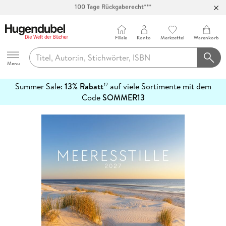
Abholung in über 100 Filialen
Filiale
Konto
Merkzettel
Warenkorb
Hugendubel
Menu
Summer Sale:
13% Rabatt
auf viele Sortimente mit dem
12
mehr
Code
SOMMER13
erfahren